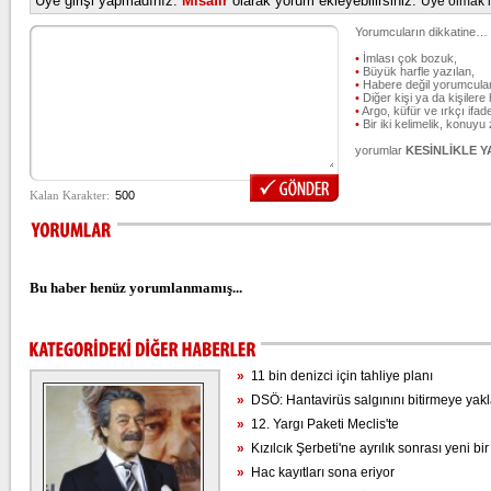
Üye girişi yapmadınız.
Misafir
olarak yorum ekleyebilirsiniz.
Üye olmak iç
Yorumcuların dikkatine…
•
İmlası çok bozuk,
•
Büyük harfle yazılan,
•
Habere değil yorumcular
•
Diğer kişi ya da kişilere 
•
Argo, küfür ve ırkçı ifade
•
Bir iki kelimelik, konuyu
yorumlar
KESİNLİKLE 
Bu haber henüz yorumlanmamış...
»
11 bin denizci için tahliye planı
»
DSÖ: Hantavirüs salgınını bitirmeye yakl
»
12. Yargı Paketi Meclis'te
»
Kızılcık Şerbeti'ne ayrılık sonrası yeni bir
»
Hac kayıtları sona eriyor