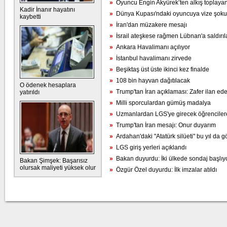
»
Oyuncu Engin Akyürek’ten alkış toplayan
Kadir İnanır hayatını
»
Dünya Kupası'ndaki oyuncuya vize şoku
kaybetti
»
İran'dan müzakere mesajı
»
İsrail ateşkese rağmen Lübnan'a saldırıl
»
Ankara Havalimanı açılıyor
»
İstanbul havalimanı zirvede
»
Beşiktaş üst üste ikinci kez finalde
»
108 bin hayvan dağıtılacak
O ödenek hesaplara
»
Trump'tan İran açıklaması: Zafer ilan ed
yatırıldı
»
Milli sporculardan gümüş madalya
»
Uzmanlardan LGS'ye girecek öğrencilere
»
Trump'tan İran mesajı: Onur duyarım
»
Ardahan'daki "Atatürk silüeti" bu yıl da g
»
LGS giriş yerleri açıklandı
»
Bakan duyurdu: İki ülkede sondaj başlıy
Bakan Şimşek: Başarısız
olursak maliyeti yüksek olur
»
Özgür Özel duyurdu: İlk imzalar atıldı