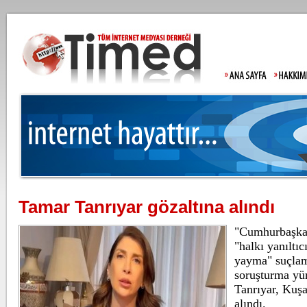
Tamar Tanrıyar gözaltına alındı
Lahmacun ve ke
"Cumhurbaşkan
"halkı yanıltıc
yayma" suçlam
soruşturma yü
Beşiktaş'ta şok
Tanrıyar, Kuşa
alındı.