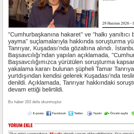
Kılıçdaroğlu'nd
29 Haziran 2026 - 
"Cumhurbaşkanına hakaret" ve "halkı yanıltıcı b
yayma" suçlamalarıyla hakkında soruşturma yü
Tanrıyar, Kuşadası'nda gözaltına alındı. İstanb
Oğuzhan Uğur a
Başsavcılığı'ndan yapılan açıklamada, "Cumhur
Başsavcılığımızca yürütülen soruşturma kaps
yakalama kararı bulunan şüpheli Tamar Tanrıyar
yurtdışından kendisi gelerek Kuşadası’nda tesl
denildi. Açıklamada, Tanrıyar hakkındaki soruşt
devam ettiği belirtildi.
Bu haber 203 defa okunmuştur.
E-posta
Facebook
Twitter
Yazdır
Önceki sayfa