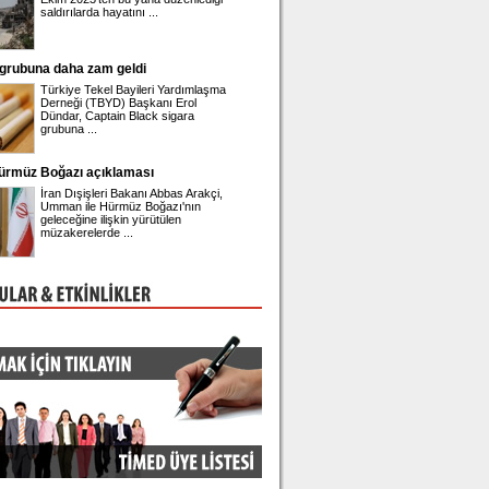
saldırılarda hayatını ...
gözaltına alınan Belediye
 grubuna daha zam geldi
Önder Sav CHP'den istifa etti
Türkiye Tekel Bayileri Yardımlaşma
Eski CHP Genel Sekrete
Derneği (TBYD) Başkanı Erol
Sav, Meclis'te düzenlediğ
Dündar, Captain Black sigara
toplantısında istifa ettiği
grubuna ...
Hürmüz Boğazı açıklaması
Engin Polat'ın hesabına erişim engeli!
İran Dışişleri Bakanı Abbas Arakçi,
Ünlü fenomen Dilan Polat
Umman ile Hürmüz Boğazı'nın
eşi Engin Polat'ın sosya
geleceğine ilişkin yürütülen
platformu Instagram hes
müzakerelerde ...
engeli geldi.