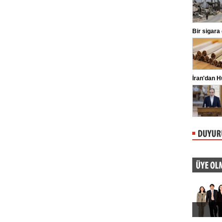
ligaman yaralanması tespit edildiğini
duyurdu.
Kılıçdaroğlu'ndan esnafa ziyaret
Bir sigara
CHP Genel Başkanı Kemal
Kılıçdaroğlu, Ankara Ulus'ta esnaf
ziyareti yaptı. Kılıçdaroğlu'na parti
yöneticileri eşlik etti.
Oğuzhan Uğur adliyeye sevk edildi
İran'dan 
İstanbul Emniyet Müdürlüğü Mali
Suçlarla Mücadele Şube Müdürlüğü
ekiplerince Ahbap Derneği'nin ...