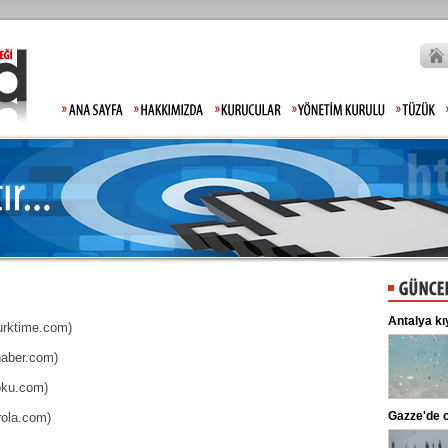
Lahmacun ve kebapta hile!
Antalya kı
Turktime.com)
Tarım ve Orman Bakanlığı, gıda
ürünlerinde taklit ve tağşiş yapan
aber.com)
markaları ifşalamaya devam ediyor.
...
oku.com)
Beşiktaş'ta şok sakatlık
Gazze'de c
rola.com)
Beşiktaş Kulübü, futbolculardan
Wilfred Ndidi'nin ayak bileğinde