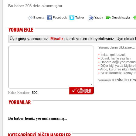
Bu haber 203 defa okunmuştur.
E-posta
Facebook
Twitter
Yazdır
Önceki sayfa
Üye girişi yapmadınız.
Misafir
olarak yorum ekleyebilirsiniz.
Üye olmak iç
Yorumcuların dikkatine…
•
İmlası çok bozuk,
•
Büyük harfle yazılan,
•
Habere değil yorumcular
•
Diğer kişi ya da kişilere 
•
Argo, küfür ve ırkçı ifade
•
Bir iki kelimelik, konuyu
yorumlar
KESİNLİKLE 
Bu haber henüz yorumlanmamış...