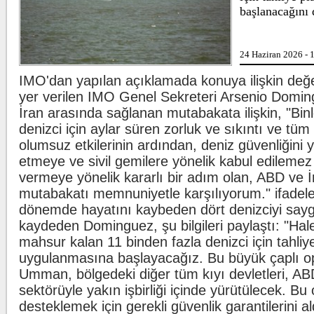
adl
başlanacağını
Lahmacun ve kebapt
24 Haziran 2026 - 
Tar
ürü
mar
IMO'dan yapılan açıklamada konuya ilişkin değe
...
yer verilen IMO Genel Sekreteri Arsenio Domi
İran arasında sağlanan mutabakata ilişkin, "B
Beşiktaş'ta şok saka
Beş
denizci için aylar süren zorluk ve sıkıntı ve tüm
Wil
lig
olumsuz etkilerinin ardından, deniz güvenliğini 
duy
etmeye ve sivil gemilere yönelik kabul edilemez 
vermeye yönelik kararlı bir adım olan, ABD ve İ
mutabakatı memnuniyetle karşılıyorum." ifadeler
dönemde hayatını kaybeden dört denizciyi sayg
kaydeden Dominguez, şu bilgileri paylaştı: "Ha
mahsur kalan 11 binden fazla denizci için tahliy
uygulanmasına başlayacağız. Bu büyük çaplı o
Umman, bölgedeki diğer tüm kıyı devletleri, ABD
sektörüyle yakın işbirliği içinde yürütülecek. Bu
desteklemek için gerekli güvenlik garantilerini a