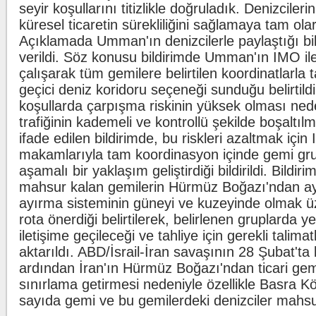
seyir koşullarını titizlikle doğruladık. Denizcileri
küresel ticaretin sürekliliğini sağlamaya tam olar
Açıklamada Umman'ın denizcilerle paylaştığı bi
verildi. Söz konusu bildirimde Umman'ın IMO ile i
çalışarak tüm gemilere belirtilen koordinatlarla 
geçici deniz koridoru seçeneği sunduğu belirtild
koşullarda çarpışma riskinin yüksek olması ned
trafiğinin kademeli ve kontrollü şekilde boşaltılm
ifade edilen bildirimde, bu riskleri azaltmak i
makamlarıyla tam koordinasyon içinde gemi gru
aşamalı bir yaklaşım geliştirdiği bildirildi. Bildi
mahsur kalan gemilerin Hürmüz Boğazı'ndan ayrı
ayırma sisteminin güneyi ve kuzeyinde olmak üze
rota önerdiği belirtilerek, belirlenen gruplarda y
iletişime geçileceği ve tahliye için gerekli talim
aktarıldı. ABD/İsrail-İran savaşının 28 Şubat't
ardından İran'ın Hürmüz Boğazı'ndan ticari gem
sınırlama getirmesi nedeniyle özellikle Basra Kö
sayıda gemi ve bu gemilerdeki denizciler mahsu