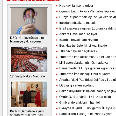
»
Hac kayıtları sona eriyor
»
Oyuncu Engin Akyürek’ten alkış toplayan
»
Dünya Kupası'ndaki oyuncuya vize şoku
»
İran'dan müzakere mesajı
»
İsrail ateşkese rağmen Lübnan'a saldırıl
»
Ankara Havalimanı açılıyor
DSÖ: Hantavirüs salgınını
»
İstanbul havalimanı zirvede
bitirmeye yaklaşıyoruz
»
Beşiktaş üst üste ikinci kez finalde
»
108 bin hayvan dağıtılacak
»
Trump'tan İran açıklaması: Zafer ilan ed
»
Milli sporculardan gümüş madalya
»
Uzmanlardan LGS'ye girecek öğrencilere
»
Trump'tan İran mesajı: Onur duyarım
12. Yargı Paketi Meclis'te
»
Ardahan'daki "Atatürk silüeti" bu yıl da g
»
LGS giriş yerleri açıklandı
»
Bakan duyurdu: İki ülkede sondaj başlıy
»
Özgür Özel duyurdu: İlk imzalar atıldı
»
6 milyar dolarlık tarihi hamle!
»
Ukrayna duyurdu: Türk gemisi İHA'yla vu
Kızılcık Şerbeti'ne ayrılık
»
Bahçeli'den Türkeş'in mezarına ziyaret
sonrası yeni bir oyuncu