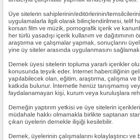
Üye sitelerin sahiplerinin/editörlerinin/temsilcileri
uygulamalarla ilgili olarak bilinçlendirilmesi, telif 
Lahmacun ve k
korsan film ve müzik, pornografik içerik ve kanu
her türlü yasadışı içerik kullanım ve dağıtımını
araştırma ve çalışmalar yapmak, sonuçlarını üye
yine üy siteler arasında uygulanmasını sağlamak
Beşiktaş'ta şo
Dernek üyesi sitelerin topluma yararlı içerikler ol
konusunda teşvik eder. İnternet haberciliğinin gel
yapılabilecek olan, eğitim, araştırma, çalışma ve
katkıda bulunur. İnternetle henüz tanışmamış vey
faydalanamayan kişi, kurum veya kuruluşlara rehb
Derneğin yaptırım yetkisi ve üye sitelerin içerikl
müdahale hakkı olmamakla birlikte saptanan stan
çıkan üyelerin dernekle ilişiği kesilebilir.
Dernek, üyelerinin çalışmalarını kolaylaştırıcı ve ba