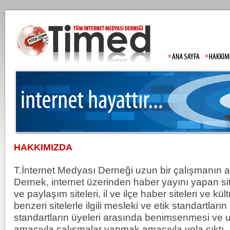
HAKKIMIZDA
Moody's Türkiy
T.İnternet Medyası Derneği uzun bir çalışmanın a
Dernek, internet üzerinden haber yayını yapan site
ve paylaşım siteleri, il ve ilçe haber siteleri ve kül
benzeri sitelerle ilgili mesleki ve etik standartlar
Gülistan Doku'
standartların üyeleri arasında benimsenmesi ve
Allah'tan kork
amacıyla çalışmalar yapmak amacıyla yola çıktı.