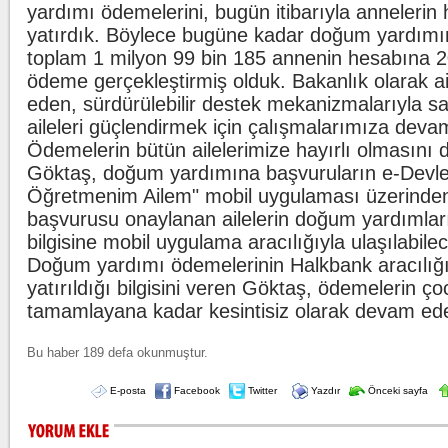
yardımı ödemelerini, bugün itibarıyla annelerin
yatırdık. Böylece bugüne kadar doğum yardım
toplam 1 milyon 99 bin 185 annenin hesabına 20,
ödeme gerçekleştirmiş olduk. Bakanlık olarak ai
eden, sürdürülebilir destek mekanizmalarıyla sağlı
aileleri güçlendirmek için çalışmalarımıza deva
Ödemelerin bütün ailelerimize hayırlı olmasını d
Göktaş, doğum yardımına başvuruların e-Devlet
Öğretmenim Ailem" mobil uygulaması üzerinden 
başvurusu onaylanan ailelerin doğum yardımların
bilgisine mobil uygulama aracılığıyla ulaşılabilece
Doğum yardımı ödemelerinin Halkbank aracılığı
yatırıldığı bilgisini veren Göktaş, ödemelerin ço
tamamlayana kadar kesintisiz olarak devam ede
Bu haber 189 defa okunmuştur.
E-posta
Facebook
Twitter
Yazdır
Önceki sayfa