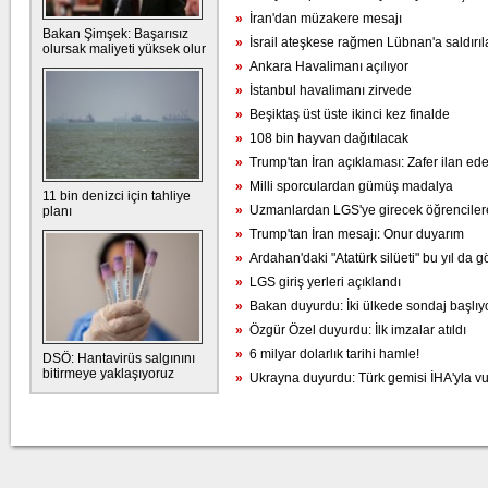
»
İran'dan müzakere mesajı
Bakan Şimşek: Başarısız
»
İsrail ateşkese rağmen Lübnan'a saldırıl
olursak maliyeti yüksek olur
»
Ankara Havalimanı açılıyor
»
İstanbul havalimanı zirvede
»
Beşiktaş üst üste ikinci kez finalde
»
108 bin hayvan dağıtılacak
»
Trump'tan İran açıklaması: Zafer ilan ed
»
Milli sporculardan gümüş madalya
11 bin denizci için tahliye
»
Uzmanlardan LGS'ye girecek öğrencilere
planı
»
Trump'tan İran mesajı: Onur duyarım
»
Ardahan'daki "Atatürk silüeti" bu yıl da g
»
LGS giriş yerleri açıklandı
»
Bakan duyurdu: İki ülkede sondaj başlıy
»
Özgür Özel duyurdu: İlk imzalar atıldı
»
6 milyar dolarlık tarihi hamle!
DSÖ: Hantavirüs salgınını
bitirmeye yaklaşıyoruz
»
Ukrayna duyurdu: Türk gemisi İHA'yla vu