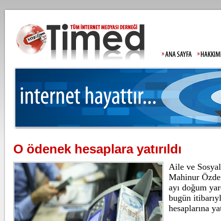
O ödenek hesaplara yatırıldı
Gülistan Doku'nu
Aile ve Sosya
Allah'tan korkma
Mahinur Özdem
ayı doğum yar
bugün itibarıy
Lahmacun ve keb
hesaplarına yat