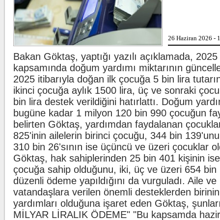
Beşiktaş'ta şok 
26 Haziran 2026 - 
Bakan Göktaş, yaptığı yazılı açıklamada, 2025 A
kapsamında doğum yardımı miktarının güncelle
2025 itibarıyla doğan ilk çocuğa 5 bin lira tutarı
Kılıçdaroğlu'nda
ikinci çocuğa aylık 1500 lira, üç ve sonraki çocuk
bin lira destek verildiğini hatırlattı. Doğum yar
bugüne kadar 1 milyon 120 bin 990 çocuğun fa
belirten Göktaş, yardımdan faydalanan çocukla
825'inin ailelerin birinci çocuğu, 344 bin 139'un
310 bin 26'sının ise üçüncü ve üzeri çocuklar ol
Göktaş, hak sahiplerinden 25 bin 401 kişinin ise 
çocuğa sahip olduğunu, iki, üç ve üzeri 654 bin
düzenli ödeme yapıldığını da vurguladı. Aile ve
vatandaşlara verilen önemli desteklerden birin
yardımları olduğuna işaret eden Göktaş, şunları
MİLYAR LİRALIK ÖDEME" "Bu kapsamda hazir