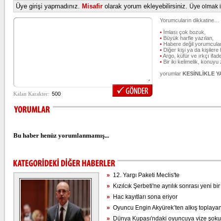
Üye girişi yapmadınız.
Misafir
olarak yorum ekleyebilirsiniz.
Üye olmak iç
Yorumcuların dikkatine…
•
İmlası çok bozuk,
•
Büyük harfle yazılan,
•
Habere değil yorumcular
•
Diğer kişi ya da kişilere 
•
Argo, küfür ve ırkçı ifade
•
Bir iki kelimelik, konuyu
yorumlar
KESİNLİKLE 
Bu haber henüz yorumlanmamış...
»
12. Yargı Paketi Meclis'te
»
Kızılcık Şerbeti'ne ayrılık sonrası yeni bir
»
Hac kayıtları sona eriyor
»
Oyuncu Engin Akyürek’ten alkış toplayan
»
Dünya Kupası'ndaki oyuncuya vize şoku