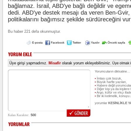
bağlamaz. İsrail, ABD’ye bağlı değildir ve egeme
dedi. ABD’ye destek mesajı da veren Ben-Gvir, İ
politikalarını bağımsız şekilde sürdüreceğini vur
Bu haber 221 defa okunmuştur.
E-posta
Facebook
Twitter
Yazdır
Önceki sayfa
Üye girişi yapmadınız.
Misafir
olarak yorum ekleyebilirsiniz.
Üye olmak iç
Yorumcuların dikkatine…
•
İmlası çok bozuk,
•
Büyük harfle yazılan,
•
Habere değil yorumcular
•
Diğer kişi ya da kişilere 
•
Argo, küfür ve ırkçı ifade
•
Bir iki kelimelik, konuyu
yorumlar
KESİNLİKLE 