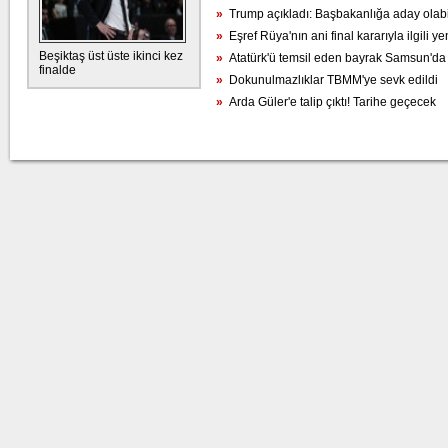
»
Trump açıkladı: Başbakanlığa aday olabi
»
Eşref Rüya'nın ani final kararıyla ilgili yen
Beşiktaş üst üste ikinci kez
»
Atatürk'ü temsil eden bayrak Samsun'da
finalde
»
Dokunulmazlıklar TBMM'ye sevk edildi
»
Arda Güler'e talip çıktı! Tarihe geçecek