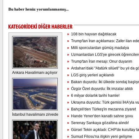
Bu haber henüz yorumlanmamış...
»
108 bin hayvan dağıtılacak
»
Trump'tan İran açıklaması: Zafer ilan ed
»
Milli sporculardan gümüş madalya
»
Uzmanlardan LGS'ye girecek öğrencilere
»
Trump'tan İran mesajı: Onur duyarım
»
Ardahan'daki "Atatürk silüeti" bu yıl da g
Ankara Havalimanı açılıyor
»
LGS giriş yerleri açıklandı
»
Bakan duyurdu: İki ülkede sondaj başlıy
»
Özgür Özel duyurdu: İlk imzalar atıldı
»
6 milyar dolarlık tarihi hamle!
»
Ukrayna duyurdu: Türk gemisi İHA'yla vu
»
Bahçeli'den Türkeş'in mezarına ziyaret
İstanbul havalimanı zirvede
»
Hande Yener'den kanatlı sahne şovu
»
Serenay Sarıkaya gözaltına alındı!
»
Gürsel Tekin açıkladı: CHP'de kurultay tar
»
Sumud Filosu'na ilişkin yeni gelişme