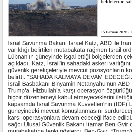
beldelerine sal
Beşiktaş'ta şok 
15 Haziran 2026 - 
İsrail Savunma Bakanı Israel Katz, ABD ile İra
Kılıçdaroğlu'nda
varıldığı belirtilen mutabakata rağmen İsrail o
Lübnan’ın güneyinde işgal ettiği bölgelerden çe
açıkladı. Katz, İsrail’in sahadaki askeri varlığın
güvenlik gerekçeleriyle mevcut pozisyonların k
belirtti. “SAHADA KALMAYA DEVAM EDECEĞİZ” İsr
İsrail Başbakanı Binyamin Netanyahu’nun ABD
Trump’a, Hizbullah’a karşı operasyon özgürlüğü
hiçbir düzenlemeyi kabul etmeyeceklerini ilettiği
kapsamda İsrail Savunma Kuvvetleri’nin (IDF) 
güneyindeki mevcut konuşlanmasını sürdüreceği,
karşı operasyonlara devam edeceği ifade edildi. İ
sağcı Ulusal Güvenlik Bakanı Itamar Ben-Gvir 
mutabakatına tepki gösterdi. Ben-Gvir, “Trump’