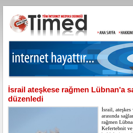
İsrail ateşkese rağmen Lübnan'a sa
Gülistan Doku'nu
düzenledi
Allah'tan korkma
İsrail, ateşke
arasında sağl
rağmen Lübnan
Lahmacun ve keb
Kefertebnit ve