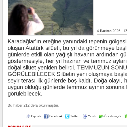
Gülistan Doku'nu
Allah'tan korkma
4 Haziran 2026 - 1
Karadağlar'ın eteğine yanındaki tepenin gölges
Lahmacun ve keb
oluşan Atatürk silüeti, bu yıl da görünmeye baş
günlerde etkili olan yağışlı havanın ardından g
göstermesiyle, her yıl haziran ve temmuz aylar
doğal silüet yeniden belirdi. TEMMUZUN SO
GÖRÜLEBİLECEK Silüetin yeni oluşmaya başla
seyir terası ilk günlerde boş kaldı. Doğa olayı, 
uygun olduğu günlerde temmuz ayının sonuna 
görülebilecek.
Bu haber 212 defa okunmuştur.
E-posta
Facebook
Twitter
Yazdır
Önceki sayfa