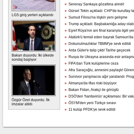
»
Serenay Sarıkaya gözaltına alındı!
»
Gürsel Tekin açıkladı: CHP'de kurultay tar
LGS giriş yerleri açıklandı
»
Sumud Filosu'na ilişkin yeni gelişme
»
Trump açıkladı: Başbakanlığa aday olabi
»
Eşref Rüya'nın ani final kararıyla ilgili yen
»
Atatürk'ü temsil eden bayrak Samsun'da
»
Dokunulmazlıklar TBMM'ye sevk edildi
»
Arda Güler'e talip çıktı! Tarihe geçecek
Bakan duyurdu: İki ülkede
»
Rusya ile Ukrayna arasında esir anlaşm
sondaj başlıyor
»
FIFA'dan Türk kulüplerine ceza
»
Afra Saraçoğlu, annesini paylaştı! Gören
»
Survivor yarışmacısı ağır yaralandı: Pro
»
Almanya'da iflas riski büyüyor
»
Bakan Fidan, Arakçi ile görüştü
»
DSÖ'den 'hantavirüs' açıklaması: Bir vak
Özgür Özel duyurdu: İlk
»
ÖSYM'den yeni Türkçe sınavı
imzalar atıldı
»
11 kulüp PFDK'ye sevk edildi