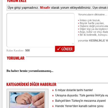
Üye girişi yapmadınız.
Misafir
olarak yorum ekleyebilirsiniz.
Üye olmak iç
Yorumcuların dikkatine…
•
İmlası çok bozuk,
•
Büyük harfle yazılan,
•
Habere değil yorumcular
•
Diğer kişi ya da kişilere 
•
Argo, küfür ve ırkçı ifade
•
Bir iki kelimelik, konuyu
yorumlar
KESİNLİKLE 
Bu haber henüz yorumlanmamış...
»
6 milyar dolarlık tarihi hamle!
»
Ukrayna duyurdu: Türk gemisi İHA'yla vu
»
Bahçeli'den Türkeş'in mezarına ziyaret
»
Hande Yener'den kanatlı sahne şovu