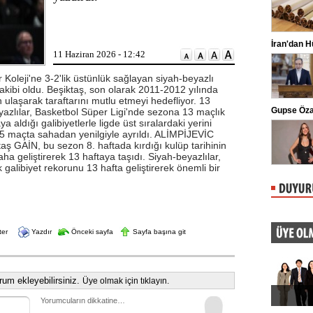
ziyareti yaptı. Kılıçdaroğlu'na parti
yöneticileri eşlik etti.
Oğuzhan Uğur adliyeye sevk edildi
İran'dan 
11 Haziran 2026 - 12:42
İstanbul Emniyet Müdürlüğü Mali
Suçlarla Mücadele Şube Müdürlüğü
ekiplerince Ahbap Derneği'nin ...
r Koleji'ne 3-2'lik üstünlük sağlayan siyah-beyazlı
kibi oldu. Beşiktaş, son olarak 2011-2012 yılında
ulaşarak taraftarını mutlu etmeyi hedefliyor. 13
İstanbul'u dev çekirge bastı! Balkonlara ve
Gupse Özay
lılar, Basketbol Süper Ligi'nde sezona 13 maçlık
evlere kadar girdiler
aya aldığı galibiyetlerle ligde üst sıralardaki yerini
İstanbul'un farklı ilçelerinde son
günlerde görülmeye başlayan dev
5 maçta sahadan yenilgiyle ayrıldı. ALİMPİJEVİC
çekirgeler, vatandaşlarda tedirginlik ...
GAİN, bu sezon 8. haftada kırdığı kulüp tarihinin
ha geliştirerek 13 haftaya taşıdı. Siyah-beyazlılar,
galibiyet rekorunu 13 hafta geliştirerek önemli bir
ter
Yazdır
Önceki sayfa
Sayfa başına git
um ekleyebilirsiniz.
Üye olmak için tıklayın.
Yorumcuların dikkatine…