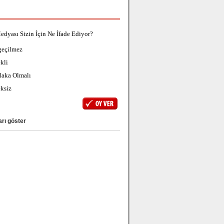
edyası Sizin İçin Ne İfade Ediyor?
geçilmez
kli
laka Olmalı
ksiz
rı göster