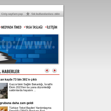
an kaybı 73 bin 381'e çıktı
Üsküdar Belediye Başkanı Sinem Ded
adliyeye sevk edildi
Gazze’deki Sağlık Bakanlığı, İsrail’in
Üsküdar Belediyesi'nde 
Ekim 2023’ten bu yana düzenlediği
rüşvet ve irtikap soruşt
saldırılarda hayatını ...
gözaltına alınan Belediye
 grubuna daha zam geldi
Önder Sav CHP'den istifa etti
Türkiye Tekel Bayileri Yardımlaşma
Eski CHP Genel Sekrete
Derneği (TBYD) Başkanı Erol
Sav, Meclis'te düzenlediğ