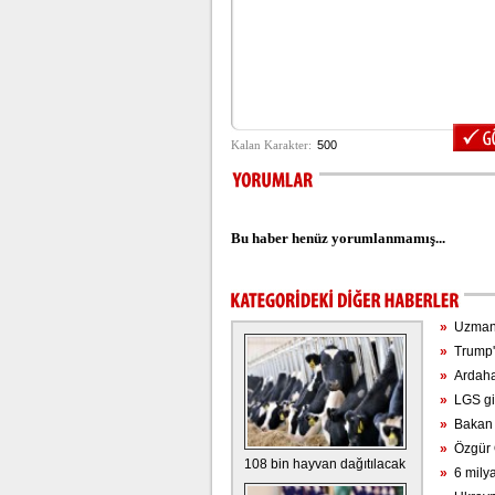
Bu haber henüz yorumlanmamış...
»
Uzmanla
»
Trump't
»
Ardahan'
»
LGS giri
»
Bakan d
»
Özgür Ö
108 bin hayvan dağıtılacak
»
6 milyar