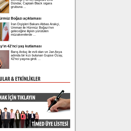
Dündar, Captain Black sigara
toplantısında istifa ettiği
grubuna ...
Hürmüz Boğazı açıklaması
Engin Polat'ın hesabına erişim engeli!
İran Dışişleri Bakanı Abbas Arakçi,
Ünlü fenomen Dilan Polat
Umman ile Hürmüz Boğazı'nın
eşi Engin Polat'ın sosya
geleceğine ilişkin yürütülen
platformu Instagram hes
müzakerelerde ...
engeli geldi.
'ın 42'nci yaş kutlaması
Karadağ 1 Kasım'dan itibaren vize uy
Listede Türkiye'de var
Barış Arduç ile evli olan ve Jan Asya
Karadağ Dışişleri Bakanlı
adında bir kızı bulunan Gupse Özay,
açıklamasına göre, Türki
42'nci yaşına girdi. ...
ülkenin vatandaşları 1 Ka