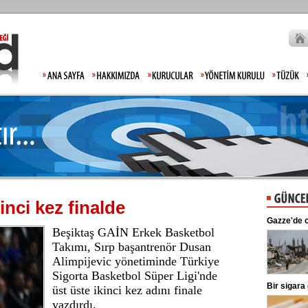
inci kez finalde
Beşiktaş'ta şok sakatlık
Gazze'de c
Beşiktaş GAİN Erkek Basketbol
Beşiktaş Kulübü, futbolculardan
Wilfred Ndidi'nin ayak bileğinde
Takımı, Sırp başantrenör Dusan
ligaman yaralanması tespit edildiğini
Alimpijevic yönetiminde Türkiye
duyurdu.
Sigorta Basketbol Süper Ligi'nde
Kılıçdaroğlu'ndan esnafa ziyaret
Bir sigara
üst üste ikinci kez adını finale
CHP Genel Başkanı Kemal
yazdırdı.
Kılıçdaroğlu, Ankara Ulus'ta esnaf