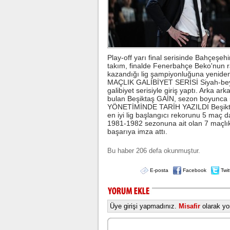
Play-off yarı final serisinde Bahçeşehi
takım, finalde Fenerbahçe Beko'nun ra
kazandığı lig şampiyonluğuna yeniden 
MAÇLIK GALİBİYET SERİSİ Siyah-beyaz
galibiyet serisiyle giriş yaptı. Arka ark
bulan Beşiktaş GAİN, sezon boyunca 
YÖNETİMİNDE TARİH YAZILDI Beşiktaş 
en iyi lig başlangıcı rekorunu 5 maç da
1981-1982 sezonuna ait olan 7 maçlık 
başarıya imza attı.
Bu haber 206 defa okunmuştur.
E-posta
Facebook
Twit
Üye girişi yapmadınız.
Misafir
olarak yor