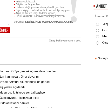
•
İmlası çok bozuk,
•
Büyük harfle yazılan,
•
Habere değil yorumculara yönelik yazılan,
•
Diğer kişi ya da kişilere hakaret niteliği taşıyan,
•
Argo, küfür ve ırkçı ifadeler içeren,
•
Bir iki kelimelik, konuyu zenginleştirmeyen,
İnternet M
yorumlar
KESİNLİKLE YAYIMLANMAYACAKTIR.
Vaz
Gere
Mut
Onay bekleyen yorum yok.
Gere
Sonuçla
rdan LGS'ye girecek öğrencilere öneriler
an İran mesajı: Onur duyarım
daki "Atatürk silüeti" bu yıl da görüldü
ş yerleri açıklandı
uyurdu: İki ülkede sondaj başlıyor
zel duyurdu: İlk imzalar atıldı
 dolarlık tarihi hamle!