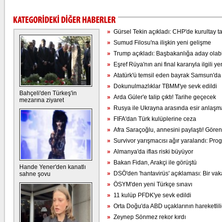
»
Gürsel Tekin açıkladı: CHP'de kurultay tar
»
Sumud Filosu'na ilişkin yeni gelişme
»
Trump açıkladı: Başbakanlığa aday olabi
»
Eşref Rüya'nın ani final kararıyla ilgili yen
»
Atatürk'ü temsil eden bayrak Samsun'da
»
Dokunulmazlıklar TBMM'ye sevk edildi
Bahçeli'den Türkeş'in
»
Arda Güler'e talip çıktı! Tarihe geçecek
mezarına ziyaret
»
Rusya ile Ukrayna arasında esir anlaşm
»
FIFA'dan Türk kulüplerine ceza
»
Afra Saraçoğlu, annesini paylaştı! Gören
»
Survivor yarışmacısı ağır yaralandı: Pro
»
Almanya'da iflas riski büyüyor
»
Bakan Fidan, Arakçi ile görüştü
Hande Yener'den kanatlı
»
DSÖ'den 'hantavirüs' açıklaması: Bir vak
sahne şovu
»
ÖSYM'den yeni Türkçe sınavı
»
11 kulüp PFDK'ye sevk edildi
»
Orta Doğu'da ABD uçaklarının hareketliliği
»
Zeynep Sönmez rekor kırdı