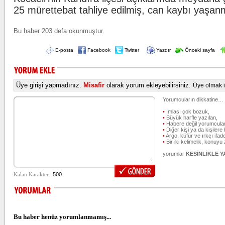
25 mürettebat tahliye edilmiş, can kaybı yaşan
Bu haber 203 defa okunmuştur.
E-posta
Facebook
Twitter
Yazdır
Önceki sayfa
Üye girişi yapmadınız.
Misafir
olarak yorum ekleyebilirsiniz.
Üye olmak iç
Yorumcuların dikkatine…
•
İmlası çok bozuk,
•
Büyük harfle yazılan,
•
Habere değil yorumcular
•
Diğer kişi ya da kişilere 
•
Argo, küfür ve ırkçı ifade
•
Bir iki kelimelik, konuyu
yorumlar
KESİNLİKLE 
Bu haber henüz yorumlanmamış...