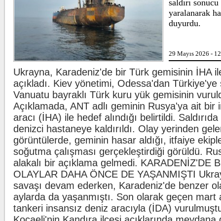
saldırı sonucu
markaları ifşalamaya de
yaralanarak ha
...
duyurdu.
Beşiktaş'ta şok sakatlık
Beşiktaş Kulübü, futbolc
Wilfred Ndidi'nin ayak bi
ligaman yaralanması tespi
29 Mayıs 2026 - 1
duyurdu.
Ukrayna, Karadeniz'de bir Türk gemisinin İHA il
Kılıçdaroğlu'ndan esnafa ziyaret
açıkladı. Kiev yönetimi, Odessa'dan Türkiye'ye
CHP Genel Başkanı Ke
Vanuatu bayraklı Türk kuru yük gemisinin vuru
Kılıçdaroğlu, Ankara Ulu
ziyareti yaptı. Kılıçdaroğ
Açıklamada, ANT adlı geminin Rusya'ya ait bir 
yöneticileri eşlik etti.
aracı (İHA) ile hedef alındığı belirtildi. Saldırıda
denizci hastaneye kaldırıldı. Olay yerinden gelen
görüntülerde, geminin hasar aldığı, itfaiye ekip
soğutma çalışması gerçekleştirdiği görüldü. Ru
alakalı bir açıklama gelmedi. KARADENİZ'DE
OLAYLAR DAHA ÖNCE DE YAŞANMIŞTI Ukra
savaşı devam ederken, Karadeniz'de benzer ol
aylarda da yaşanmıştı. Son olarak geçen mart 
tankeri insansız deniz aracıyla (İDA) vurulmuşt
Kocaeli'nin Kandıra ilçesi açıklarında meydana