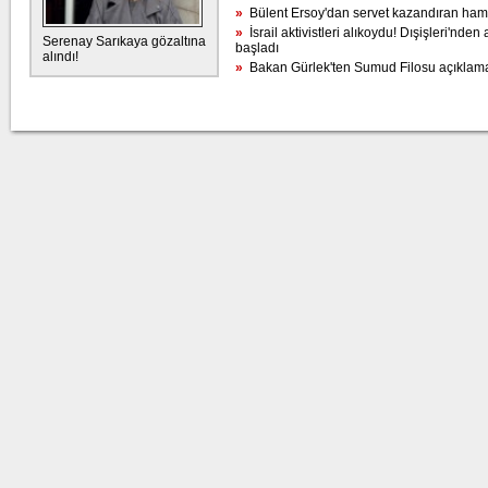
»
Bülent Ersoy'dan servet kazandıran ham
»
İsrail aktivistleri alıkoydu! Dışişleri'nden
Serenay Sarıkaya gözaltına
başladı
alındı!
»
Bakan Gürlek'ten Sumud Filosu açıklam