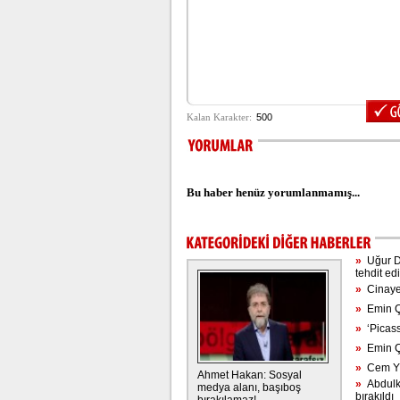
Bu haber henüz yorumlanmamış...
»
Uğur Dün
tehdit edil
»
Cinayet 
»
Emin Çö
»
‘Picass
»
Emin Çö
»
Cem Yıl
Ahmet Hakan: Sosyal
»
Abdulka
medya alanı, başıboş
bırakıldı