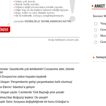
•
İmlası çok bozuk,
•
Büyük harfle yazılan,
•
Habere değil yorumculara yönelik yazılan,
•
Diğer kişi ya da kişilere hakaret niteliği taşıyan,
•
Argo, küfür ve ırkçı ifadeler içeren,
•
Bir iki kelimelik, konuyu zenginleştirmeyen,
İnternet M
yorumlar
KESİNLİKLE YAYIMLANMAYACAKTIR.
Vaz
Gere
Mut
Onay bekleyen yorum yok.
Gere
Sonuçla
dar: Gazetecilik çok tehlikelidir! Cezaevine atılır, ölümle
ir!
Dosyası'nın yıldızı hayatını kaybetti
laşan: Perşembenin gelişi çarşambadan belli olurmuş!
o Eterno’ İstanbul’a geliyor
laşan yazdı: Camilerde Türk Bayrağı yine yasak!
maz'dan Boğaziçi tepkisi: Oo yeaah!
dir Selvi: Anayasa değişikliğinde bir konu Erdoğan’a