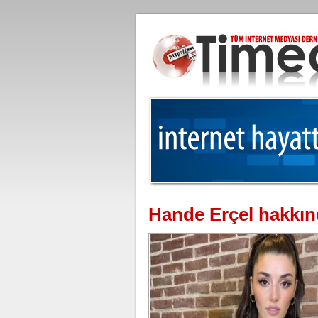
Hande Erçel hakkın
Moody's Türkiye tahminini açıklad
Uluslararası kredi 
kuruluşu Moody's, T
periyodik incelemesi
Gülistan Doku'nun babasından tep
Allah'tan korkmadınız!
Gülistan Doku’nun k
soruşturmada gözalt