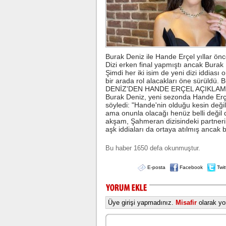
adliyeye sevk edildi.
Lahmacun ve kebapta hile!
Tarım ve Orman Bak
ürünlerinde taklit v
markaları ifşalama
Burak Deniz ile Hande Erçel yıllar önce
...
Dizi erken final yapmıştı ancak Burak
Şimdi her iki isim de yeni dizi iddiası
Beşiktaş'ta şok sakatlık
bir arada rol alacakları öne sürüldü. 
DENİZ'DEN HANDE ERÇEL AÇIKLAMASI 
Beşiktaş Kulübü, fu
Wilfred Ndidi'nin ay
Burak Deniz, yeni sezonda Hande Erçel 
ligaman yaralanması 
söyledi: "Hande'nin olduğu kesin değil
duyurdu.
ama onunla olacağı henüz belli değil 
akşam, Şahmeran dizisindeki partneri S
aşk iddiaları da ortaya atılmış ancak 
Bu haber 1650 defa okunmuştur.
E-posta
Facebook
Twit
Üye girişi yapmadınız.
Misafir
olarak yor