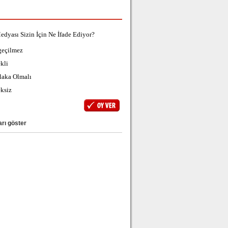
edyası Sizin İçin Ne İfade Ediyor?
geçilmez
kli
laka Olmalı
ksiz
rı göster