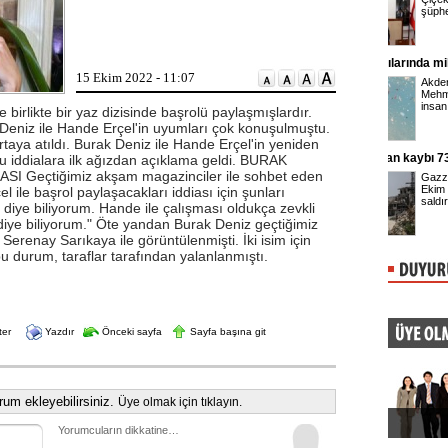
 ...
şüpheli, jandarmadaki işlemlerinin ...
Antalya kıyılarında mikroplastik alarmı
Gupse Özay
15 Ekim 2022 - 11:07
anlığı, gıda
Akdeniz Üniversitesi’nden Prof. Dr.
e tağşiş yapan
Mehmet Gökoğlu, yaz aylarında artan
ya devam ediyor.
insan hareketliliği, kıyılara ...
 birlikte bir yaz dizisinde başrolü paylaşmışlardır.
 Deniz ile Hande Erçel'in uyumları çok konuşulmuştu.
 ortaya atıldı. Burak Deniz ile Hande Erçel'in yeniden
Gazze'de can kaybı 73 bin 381'e çıktı
Üsküdar B
Bu iddialara ilk ağızdan açıklama geldi. BURAK
adliyeye s
Geçtiğimiz akşam magazinciler ile sohbet eden
tbolculardan
Gazze’deki Sağlık Bakanlığı, İsrail’in
ak bileğinde
Ekim 2023’ten bu yana düzenlediği
ile başrol paylaşacakları iddiası için şunları
tespit edildiğini
saldırılarda hayatını ...
 diye biliyorum. Hande ile çalışması oldukça zevkli
diye biliyorum." Öte yandan Burak Deniz geçtiğimiz
erenay Sarıkaya ile görüntülenmişti. İki isim için
bu durum, taraflar tarafından yalanlanmıştı.
ter
Yazdır
Önceki sayfa
Sayfa başına git
um ekleyebilirsiniz.
Üye olmak için tıklayın.
Yorumcuların dikkatine…