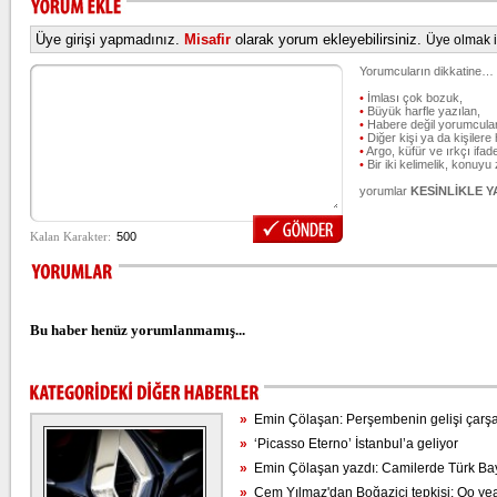
Üye girişi yapmadınız.
Misafir
olarak yorum ekleyebilirsiniz.
Üye olmak iç
Yorumcuların dikkatine…
•
İmlası çok bozuk,
•
Büyük harfle yazılan,
•
Habere değil yorumcular
•
Diğer kişi ya da kişilere 
•
Argo, küfür ve ırkçı ifade
•
Bir iki kelimelik, konuyu
yorumlar
KESİNLİKLE 
Bu haber henüz yorumlanmamış...
»
Emin Çölaşan: Perşembenin gelişi çarşa
»
‘Picasso Eterno’ İstanbul’a geliyor
»
Emin Çölaşan yazdı: Camilerde Türk Bay
»
Cem Yılmaz'dan Boğaziçi tepkisi: Oo ye