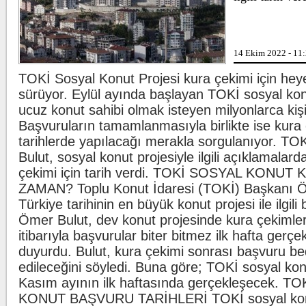
ligaman yaralanması tespit edildiğini
duyurdu.
Kılıçdaroğlu'ndan esnafa ziyaret
Bir sigara g
14 Ekim 2022 - 11
CHP Genel Başkanı Kemal
Kılıçdaroğlu, Ankara Ulus'ta esnaf
ziyareti yaptı. Kılıçdaroğlu'na parti
TOKİ Sosyal Konut Projesi kura çekimi için heye
yöneticileri eşlik etti.
sürüyor. Eylül ayında başlayan TOKİ sosyal kon
ucuz konut sahibi olmak isteyen milyonlarca kiş
Oğuzhan Uğur adliyeye sevk edildi
İran'dan Hür
İstanbul Emniyet Müdürlüğü Mali
Başvuruların tamamlanmasıyla birlikte ise kura
Suçlarla Mücadele Şube Müdürlüğü
ekiplerince Ahbap Derneği'nin ...
tarihlerde yapılacağı merakla sorgulanıyor. T
Bulut, sosyal konut projesiyle ilgili açıklamalar
çekimi için tarih verdi. TOKİ SOSYAL KONUT
ZAMAN? Toplu Konut İdaresi (TOKİ) Başkanı Ö
Türkiye tarihinin en büyük konut projesi ile ilgili b
Ömer Bulut, dev konut projesinde kura çekimle
itibarıyla başvurular biter bitmez ilk hafta gerçe
duyurdu. Bulut, kura çekimi sonrası başvuru bed
edileceğini söyledi. Buna göre; TOKİ sosyal kon
Kasım ayının ilk haftasında gerçekleşecek. 
KONUT BAŞVURU TARİHLERİ TOKİ sosyal ko