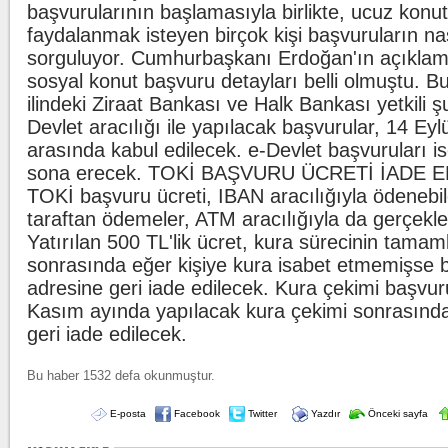
başvurularının başlamasıyla birlikte, ucuz kon
faydalanmak isteyen birçok kişi başvuruların na
sorguluyor. Cumhurbaşkanı Erdoğan'ın açıklam
sosyal konut başvuru detayları belli olmuştu. B
ilindeki Ziraat Bankası ve Halk Bankası yetkili ş
Devlet aracılığı ile yapılacak başvurular, 14 Eyl
arasında kabul edilecek. e-Devlet başvuruları i
sona erecek. TOKİ BAŞVURU ÜCRETİ İADE 
TOKİ başvuru ücreti, IBAN aracılığıyla ödenebi
taraftan ödemeler, ATM aracılığıyla da gerçekleş
Yatırılan 500 TL'lik ücret, kura sürecinin tama
sonrasında eğer kişiye kura isabet etmemişse b
adresine geri iade edilecek. Kura çekimi başvuru
Kasım ayında yapılacak kura çekimi sonrasınd
geri iade edilecek.
Bu haber 1532 defa okunmuştur.
E-posta
Facebook
Twitter
Yazdır
Önceki sayfa