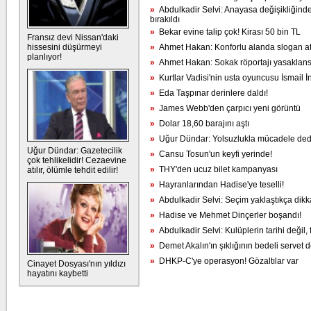
»
Abdulkadir Selvi: Anayasa değişikliğind
bırakıldı
»
Bekar evine talip çok! Kirası 50 bin TL
Fransız devi Nissan'daki
hissesini düşürmeyi
»
Ahmet Hakan: Konforlu alanda slogan atı
planlıyor!
»
Ahmet Hakan: Sokak röportajı yasaklans
»
Kurtlar Vadisi'nin usta oyuncusu İsmail İ
»
Eda Taşpınar derinlere daldı!
»
James Webb'den çarpıcı yeni görüntü
»
Dolar 18,60 barajını aştı
»
Uğur Dündar: Yolsuzlukla mücadele dediğ
Uğur Dündar: Gazetecilik
»
Cansu Tosun'un keyfi yerinde!
çok tehlikelidir! Cezaevine
»
THY'den ucuz bilet kampanyası
atılır, ölümle tehdit edilir!
»
Hayranlarından Hadise'ye teselli!
»
Abdulkadir Selvi: Seçim yaklaştıkça dikkat
»
Hadise ve Mehmet Dinçerler boşandı!
»
Abdulkadir Selvi: Kulüplerin tarihi değil, f
»
Demet Akalın'ın şıklığının bedeli servet 
»
DHKP-C'ye operasyon! Gözaltılar var
Cinayet Dosyası'nın yıldızı
hayatını kaybetti