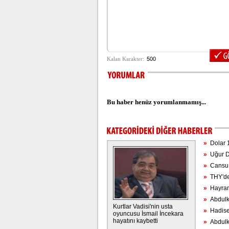
Bu haber henüz yorumlanmamış...
»
Dolar 1
»
Uğur Dü
»
Cansu T
»
THY'den
»
Hayranl
»
Abdulkad
Kurtlar Vadisi'nin usta
»
Hadise 
oyuncusu İsmail İncekara
hayatını kaybetti
»
Abdulkad