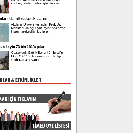
şüpheli, jandarmadaki işlemlerinin ...
geleceğine ilişkin yürütüle
müzakerelerde ...
ılarında mikroplastik alarmı
Gupse Özay'ın 42'nci yaş kutlaması
Akdeniz Üniversitesi’nden Prof. Dr.
Barış Arduç ile evli olan 
Mehmet Gökoğlu, yaz aylarında artan
adında bir kızı bulunan 
insan hareketliliği, kıyılara ...
42'nci yaşına girdi. ...
n kaybı 73 bin 381'e çıktı
Üsküdar Belediye Başkanı Sinem Ded
adliyeye sevk edildi
Gazze’deki Sağlık Bakanlığı, İsrail’in
Üsküdar Belediyesi'nde y
Ekim 2023’ten bu yana düzenlediği
rüşvet ve irtikap soruştu
saldırılarda hayatını ...
gözaltına alınan Belediye 