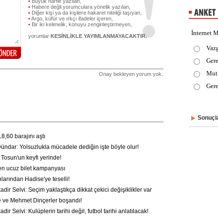
•
Büyük harfle yazılan,
•
Habere değil yorumculara yönelik yazılan,
•
Diğer kişi ya da kişilere hakaret niteliği taşıyan,
•
Argo, küfür ve ırkçı ifadeler içeren,
•
Bir iki kelimelik, konuyu zenginleştirmeyen,
İnternet M
yorumlar
KESİNLİKLE YAYIMLANMAYACAKTIR.
Vaz
Gere
Mut
Onay bekleyen yorum yok.
Gere
Sonuçla
8,60 barajını aştı
ndar: Yolsuzlukla mücadele dediğin işte böyle olur!
osun'un keyfi yerinde!
 ucuz bilet kampanyası
arından Hadise'ye teselli!
ir Selvi: Seçim yaklaştıkça dikkat çekici değişiklikler var
ve Mehmet Dinçerler boşandı!
ir Selvi: Kulüplerin tarihi değil, futbol tarihi anlatılacak!