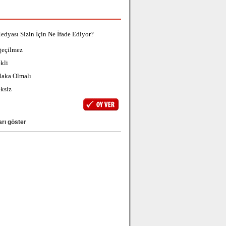
edyası Sizin İçin Ne İfade Ediyor?
geçilmez
kli
laka Olmalı
ksiz
rı göster