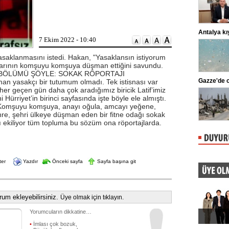
adliyeye sevk edildi. ...
Lahmacun ve kebapta hile!
Antalya kıy
7 Ekim 2022 - 10:40
Tarım ve Orman Bakanlığı, gıda
ürünlerinde taklit ve tağşiş yapan
markaları ifşalamaya devam ediyor.
asaklanmasını istedi. Hakan, "Yasaklansın istiyorum
...
ajlarının komşuyu komşuya düşman ettiğini savundu.
İ BÖLÜMÜ ŞÖYLE: SOKAK RÖPORTAJI
Beşiktaş'ta şok sakatlık
Gazze'de ca
 yasakçı bir tutumum olmadı. Tek istisnası var
her geçen gün daha çok aradığımız biricik Latif’imiz
Beşiktaş Kulübü, futbolculardan
Wilfred Ndidi'nin ayak bileğinde
 Hürriyet’in birinci sayfasında işte böyle ele almıştı.
ligaman yaralanması tespit edildiğini
. Komşuyu komşuya, anayı oğula, amcayı yeğene,
duyurdu.
hre, şehri ülkeye düşman eden bir fitne odağı sokak
arı ekiliyor tüm topluma bu sözüm ona röportajlarda.
ter
Yazdır
Önceki sayfa
Sayfa başına git
um ekleyebilirsiniz.
Üye olmak için tıklayın.
Yorumcuların dikkatine…
•
İmlası çok bozuk,