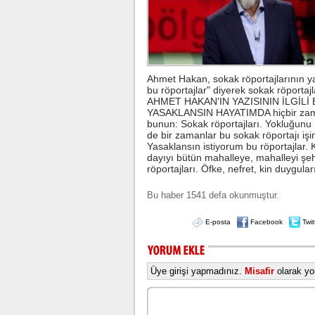
Ahmet Hakan, sokak röportajlarının y
bu röportajlar" diyerek sokak röport
AHMET HAKAN'IN YAZISININ İLGİL
YASAKLANSIN HAYATIMDA hiçbir zaman
bunun: Sokak röportajları. Yokluğunu 
de bir zamanlar bu sokak röportajı işini
Yasaklansın istiyorum bu röportajlar
dayıyı bütün mahalleye, mahalleyi şe
röportajları. Öfke, nefret, kin duygul
Bu haber 1541 defa okunmuştur.
E-posta
Facebook
Twit
Üye girişi yapmadınız.
Misafir
olarak yor