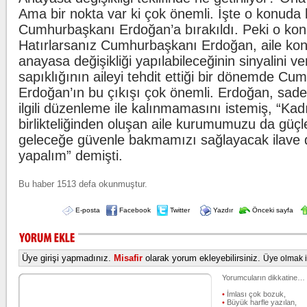
Ama bir nokta var ki çok önemli. İşte o konuda 
Cumhurbaşkanı Erdoğan’a bırakıldı. Peki o ko
Hatırlarsanız Cumhurbaşkanı Erdoğan, aile ko
anayasa değişikliği yapılabileceğinin sinyalini v
sapıklığının aileyi tehdit ettiği bir dönemde C
Erdoğan’ın bu çıkışı çok önemli. Erdoğan, sad
ilgili düzenleme ile kalınmamasını istemiş, “Kad
birlikteliğinden oluşan aile kurumumuzu da güçl
geleceğe güvenle bakmamızı sağlayacak ilave de
yapalım” demişti.
Bu haber 1513 defa okunmuştur.
E-posta
Facebook
Twitter
Yazdır
Önceki sayfa
Üye girişi yapmadınız.
Misafir
olarak yorum ekleyebilirsiniz.
Üye olmak iç
Yorumcuların dikkatine…
•
İmlası çok bozuk,
•
Büyük harfle yazılan,