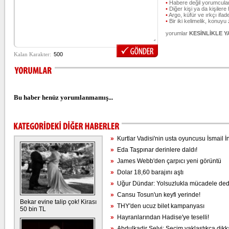
•
Habere değil yorumcular
•
Diğer kişi ya da kişilere 
•
Argo, küfür ve ırkçı ifade
•
Bir iki kelimelik, konuyu
yorumlar
KESİNLİKLE 
Bu haber henüz yorumlanmamış...
»
Kurtlar Vadisi'nin usta oyuncusu İsmail İ
»
Eda Taşpınar derinlere daldı!
»
James Webb'den çarpıcı yeni görüntü
»
Dolar 18,60 barajını aştı
»
Uğur Dündar: Yolsuzlukla mücadele dediğ
»
Cansu Tosun'un keyfi yerinde!
Bekar evine talip çok! Kirası
»
THY'den ucuz bilet kampanyası
50 bin TL
»
Hayranlarından Hadise'ye teselli!
»
Abdulkadir Selvi: Seçim yaklaştıkça dikkat