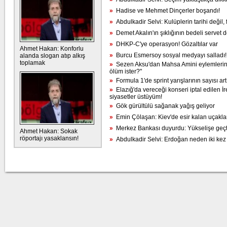
»
Hadise ve Mehmet Dinçerler boşandı!
»
Abdulkadir Selvi: Kulüplerin tarihi değil, f
»
Demet Akalın'ın şıklığının bedeli servet 
»
DHKP-C'ye operasyon! Gözaltılar var
Ahmet Hakan: Konforlu
»
Burcu Esmersoy sosyal medyayı salladı!
alanda slogan atıp alkış
toplamak
»
Sezen Aksu'dan Mahsa Amini eylemlerine
ölüm ister?"
»
Formula 1'de sprint yarışlarının sayısı artı
»
Elazığ'da vereceği konseri iptal edilen İ
siyasetler üstüyüm!
»
Gök gürültülü sağanak yağış geliyor
»
Emin Çölaşan: Kiev'de esir kalan uçaklar
»
Merkez Bankası duyurdu: Yükselişe geçt
Ahmet Hakan: Sokak
röportajı yasaklansın!
»
Abdulkadir Selvi: Erdoğan neden iki kez