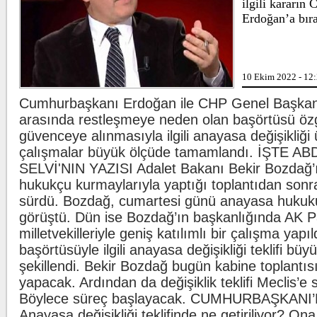
ilgili kararın
Erdoğan’a bırak
Lahmacun ve ke
10 Ekim 2022 - 12
Cumhurbaşkanı Erdoğan ile CHP Genel Başkanı
Beşiktaş'ta şok
arasında restleşmeye neden olan başörtüsü öz
güvenceye alınmasıyla ilgili anayasa değişikliği
çalışmalar büyük ölçüde tamamlandı. İŞTE A
SELVİ'NIN YAZISI Adalet Bakanı Bekir Bozdağ’ı
hukukçu kurmaylarıyla yaptığı toplantıdan sonr
sürdü. Bozdağ, cumartesi günü anayasa hukuku 
görüştü. Dün ise Bozdağ’ın başkanlığında AK Pa
milletvekilleriyle geniş katılımlı bir çalışma yapı
başörtüsüyle ilgili anayasa değişikliği teklifi büy
şekillendi. Bekir Bozdağ bugün kabine toplantı
yapacak. Ardından da değişiklik teklifi Meclis’e
Böylece süreç başlayacak. CUMHURBAŞKANI’
Anayasa değişikliği teklifinde ne getiriliyor? O