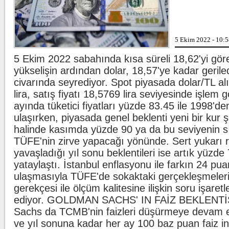
Oğuzhan Uğur adl
5 Ekim 2022 - 10:
5 Ekim 2022 sabahında kısa süreli 18,62'yi gör
yükselişin ardından dolar, 18,57'ye kadar gerile
civarında seyrediyor. Spot piyasada dolar/TL alı
İstanbul'u dev çe
evlere kadar gird
lira, satış fiyatı 18,5769 lira seviyesinde işlem g
ayında tüketici fiyatları yüzde 83.45 ile 1998'd
ulaşırken, piyasada genel beklenti yeni bir kur
halinde kasımda yüzde 90 ya da bu seviyenin sın
TÜFE'nin zirve yapacağı yönünde. Sert yukarı r
yavaşladığı yıl sonu beklentileri ise artık yüzd
yataylaştı. İstanbul enflasyonu ile farkın 24 puan
ulaşmasıyla TÜFE'de sokaktaki gerçekleşmeler
gerekçesi ile ölçüm kalitesine ilişkin soru işaret
ediyor. GOLDMAN SACHS' IN FAİZ BEKLENTİ
Sachs da TCMB'nin faizleri düşürmeye devam e
ve yıl sonuna kadar her ay 100 baz puan faiz in