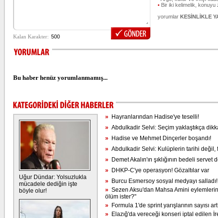
•
Bir iki kelimelik, konuyu
yorumlar
KESİNLİKLE 
Bu haber henüz yorumlanmamış...
»
Hayranlarından Hadise'ye teselli!
»
Abdulkadir Selvi: Seçim yaklaştıkça dikkat
»
Hadise ve Mehmet Dinçerler boşandı!
»
Abdulkadir Selvi: Kulüplerin tarihi değil, f
»
Demet Akalın'ın şıklığının bedeli servet 
»
DHKP-C'ye operasyon! Gözaltılar var
Uğur Dündar: Yolsuzlukla
»
Burcu Esmersoy sosyal medyayı salladı!
mücadele dediğin işte
»
Sezen Aksu'dan Mahsa Amini eylemlerine
böyle olur!
ölüm ister?"
»
Formula 1'de sprint yarışlarının sayısı artı
»
Elazığ'da vereceği konseri iptal edilen İ