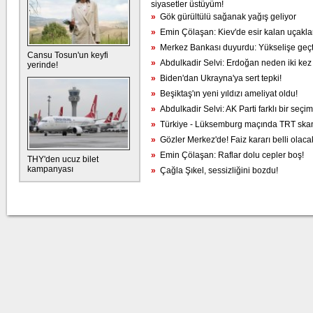
siyasetler üstüyüm!
»
Gök gürültülü sağanak yağış geliyor
»
Emin Çölaşan: Kiev'de esir kalan uçaklar
»
Merkez Bankası duyurdu: Yükselişe geçt
Cansu Tosun'un keyfi
»
Abdulkadir Selvi: Erdoğan neden iki kez
yerinde!
»
Biden'dan Ukrayna'ya sert tepki!
»
Beşiktaş'ın yeni yıldızı ameliyat oldu!
»
Abdulkadir Selvi: AK Parti farklı bir seç
»
Türkiye - Lüksemburg maçında TRT skan
»
Gözler Merkez'de! Faiz kararı belli olaca
»
Emin Çölaşan: Raflar dolu cepler boş!
THY'den ucuz bilet
kampanyası
»
Çağla Şıkel, sessizliğini bozdu!