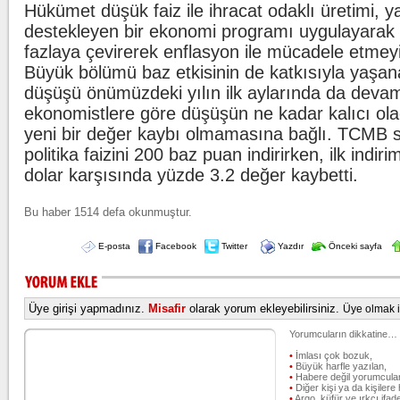
Hükümet düşük faiz ile ihracat odaklı üretimi, y
destekleyen bir ekonomi programı uygulayarak k
fazlaya çevirerek enflasyon ile mücadele etmeyi
Büyük bölümü baz etkisinin de katkısıyla yaşa
düşüşü önümüzdeki yılın ilk aylarında da dev
ekonomistlere göre düşüşün ne kadar kalıcı ola
yeni bir değer kaybı olmamasına bağlı. TCMB s
politika faizini 200 baz puan indirirken, ilk indir
dolar karşısında yüzde 3.2 değer kaybetti.
Bu haber 1514 defa okunmuştur.
E-posta
Facebook
Twitter
Yazdır
Önceki sayfa
Üye girişi yapmadınız.
Misafir
olarak yorum ekleyebilirsiniz.
Üye olmak iç
Yorumcuların dikkatine…
•
İmlası çok bozuk,
•
Büyük harfle yazılan,
•
Habere değil yorumcular
•
Diğer kişi ya da kişilere 
•
Argo, küfür ve ırkçı ifade