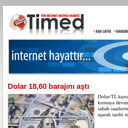
Dolar 18,60 barajını aştı
Beşiktaş'ta şok 
Dolar/TL kuru,
kırmaya devam
sabah saatleri
aşarak tarihi 
Kılıçdaroğlu'nda