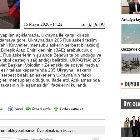
adliyeye sevk edildi. ...
Lahmacun ve kebapta hile!
Antalya kı
15 Mayıs 2026 - 14:22
Tarım ve Orman Bakanlığı, gıda
ürünlerinde taklit ve tağşiş yapan
markaları ifşalamaya devam ediyor.
pılan açıklamada, Ukrayna ile karşılıklı esir
...
 Açıklamaya göre, Ukrayna’dan 205 Rus askeri teslim
lahlı Kuvvetleri mensubu askerin serbest bırakıldığı
Beşiktaş'ta şok sakatlık
Gazze'de c
e Birleşik Arap Emirlikleri’nin (BAE) arabuluculuk
a, Rus askerlerinin şu anda Belarus’ta bulunduğu ve
Beşiktaş Kulübü, futbolculardan
Wilfred Ndidi'nin ayak bileğinde
le tıbbi desteğin sağlandığı belirtildi. UKRAYNA: 205
ligaman yaralanması tespit edildiğini
 Başkanı Volodimir Zelenskiy de sosyal medya
duyurdu.
 esir takası kapsamında 205 Ukraynalı askerin
, serbest bırakılan askerlerin Ukrayna’nın farklı
leri mensupları olduğunu ifade etti. Açıklamasında
takasının ilk aşamasıdır” ifadelerini kullandı.
ter
Yazdır
Önceki sayfa
Sayfa başına git
um ekleyebilirsiniz.
Üye olmak için tıklayın.
Yorumcuların dikkatine…