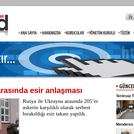
rasında esir anlaşması
Moody's Türkiye tahminini açıkladı
Terörsüz T
Rusya ile Ukrayna arasında 205’er
10 soruda 
Uluslararası kredi derecelendirme
kuruluşu Moody's, Türkiye'ye ilişkin
askerin karşılıklı olarak serbest
periyodik incelemesini tamamladı ...
bırakıldığı esir takası yapıldı.
Gülistan Doku'nun babasından tepki: Hiç mi
Menderes 
Allah'tan korkmadınız!
Gülistan Doku’nun kaybolmasıyla ilgili
soruşturmada gözaltına alınan 2 kişi