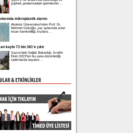
şüpheli, jandarmadaki işlemlerinin ...
geleceğine ilişkin yürütül
müzakerelerde ...
yılarında mikroplastik alarmı
Gupse Özay'ın 42'nci yaş kutlaması
Akdeniz Üniversitesi’nden Prof. Dr.
Barış Arduç ile evli olan
Mehmet Gökoğlu, yaz aylarında artan
adında bir kızı bulunan
insan hareketliliği, kıyılara ...
42'nci yaşına girdi. ...
an kaybı 73 bin 381'e çıktı
Üsküdar Belediye Başkanı Sinem Ded
adliyeye sevk edildi
Gazze’deki Sağlık Bakanlığı, İsrail’in
Üsküdar Belediyesi'nde 
Ekim 2023’ten bu yana düzenlediği
rüşvet ve irtikap soruşt
saldırılarda hayatını ...
gözaltına alınan Belediye