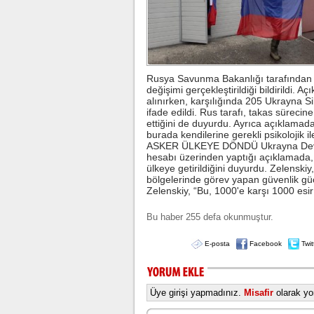
Rusya Savunma Bakanlığı tarafından ya
değişimi gerçekleştirildiği bildirildi.
alınırken, karşılığında 205 Ukrayna Si
ifade edildi. Rus tarafı, takas sürecin
ettiğini de duyurdu. Ayrıca açıklamad
burada kendilerine gerekli psikolojik i
ASKER ÜLKEYE DÖNDÜ Ukrayna Devlet
hesabı üzerinden yaptığı açıklamada,
ülkeye getirildiğini duyurdu. Zelenskiy
bölgelerinde görev yapan güvenlik güç
Zelenskiy, “Bu, 1000'e karşı 1000 esir 
Bu haber 255 defa okunmuştur.
E-posta
Facebook
Twit
Üye girişi yapmadınız.
Misafir
olarak yor