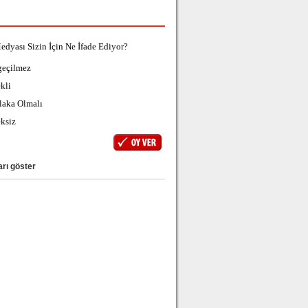
edyası Sizin İçin Ne İfade Ediyor?
geçilmez
kli
laka Olmalı
ksiz
rı göster