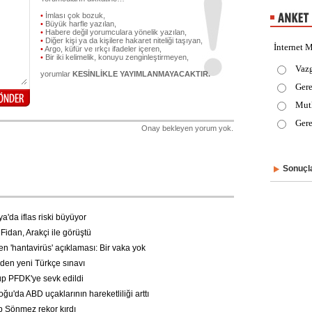
•
İmlası çok bozuk,
•
Büyük harfle yazılan,
•
Habere değil yorumculara yönelik yazılan,
•
Diğer kişi ya da kişilere hakaret niteliği taşıyan,
İnternet M
•
Argo, küfür ve ırkçı ifadeler içeren,
•
Bir iki kelimelik, konuyu zenginleştirmeyen,
Vaz
yorumlar
KESİNLİKLE YAYIMLANMAYACAKTIR.
Gere
Mut
Gere
Onay bekleyen yorum yok.
Sonuçla
'da iflas riski büyüyor
idan, Arakçi ile görüştü
 'hantavirüs' açıklaması: Bir vaka yok
n yeni Türkçe sınavı
p PFDK'ye sevk edildi
u'da ABD uçaklarının hareketliliği arttı
Sönmez rekor kırdı