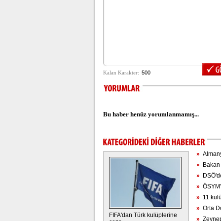
Bu haber henüz yorumlanmamış...
»
Almanya
»
Bakan F
»
DSÖ'den
»
ÖSYM'de
»
11 kulü
»
Orta Doğ
FIFA'dan Türk kulüplerine
»
Zeynep 