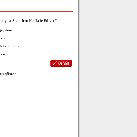
edyası Sizin İçin Ne İfade Ediyor?
geçilmez
kli
laka Olmalı
ksiz
rı göster