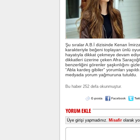
Şu sıralar A.B.İ dizisinde Kenan İmirz
karakteriyle beğeni toplayan ünlü oy
hayatıyla dikkat çekmeye devam ediyor
dikkatleri üzerine çeken Afra Saraçoğ
benzerliğini görenler şaşkınlığını g
“Abla kardeş gibiler” yorumları yapıldı. 
medyada yorum yağmuruna tutuldu.
Bu haber 252 defa okunmuştur.
E-posta
Facebook
Twit
Üye girişi yapmadınız.
Misafir
olarak yor