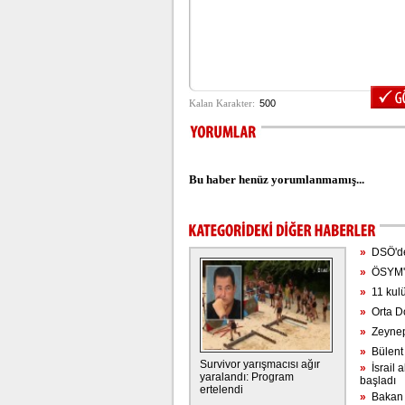
Bu haber henüz yorumlanmamış...
»
DSÖ'den
»
ÖSYM'de
»
11 kulü
»
Orta Doğ
»
Zeynep 
»
Bülent 
Survivor yarışmacısı ağır
»
İsrail a
yaralandı: Program
başladı
ertelendi
»
Bakan G