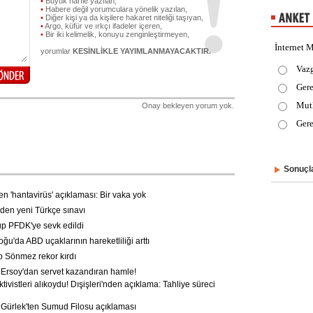
•
Büyük harfle yazılan,
•
Habere değil yorumculara yönelik yazılan,
•
Diğer kişi ya da kişilere hakaret niteliği taşıyan,
•
Argo, küfür ve ırkçı ifadeler içeren,
•
Bir iki kelimelik, konuyu zenginleştirmeyen,
İnternet M
yorumlar
KESİNLİKLE YAYIMLANMAYACAKTIR.
Vaz
Gere
Mut
Onay bekleyen yorum yok.
Gere
Sonuçla
 'hantavirüs' açıklaması: Bir vaka yok
n yeni Türkçe sınavı
p PFDK'ye sevk edildi
u'da ABD uçaklarının hareketliliği arttı
Sönmez rekor kırdı
Ersoy'dan servet kazandıran hamle!
ktivistleri alıkoydu! Dışişleri'nden açıklama: Tahliye süreci
ürlek'ten Sumud Filosu açıklaması