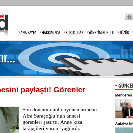
esini paylaştı! Görenler
Gülistan Doku'nun babasından tepki: Hiç mi
Menderes Belediy
Allah'tan korkmadınız!
Gülistan Doku’nun kaybolmasıyla ilgili
soruşturmada gözaltına alınan 2 kişi
adliyeye sevk edildi. ...
Son dönemin ünlü oyuncularından
Afra Saraçoğlu’nun annesi
görenleri şaşırttı. Anne kıza
Lahmacun ve kebapta hile!
Antalya kıyıların
takipçileri yorum yağdırdı.
Tarım ve Orman Bakanlığı, gıda
ürünlerinde taklit ve tağşiş yapan