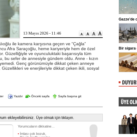
markaları ifşalamaya devam ediyor.
...
Beşiktaş'ta şok sakatlık
Gazze'de can kayb
Beşiktaş Kulübü, futbolculardan
Wilfred Ndidi'nin ayak bileğinde
ligaman yaralanması tespit edildiğini
13 Mayıs 2026 - 11:46
duyurdu.
alıoğlu ile kamera karşısına geçen ve “Çağla”
uncu Afra Saraçoğlu, heme kariyeriyle hem de özel
Kılıçdaroğlu'ndan esnafa ziyaret
Bir sigara grubu
. Güzelliğiyle ve oyunculuktaki başarısıyla tüm
CHP Genel Başkanı Kemal
lu, bu sefer de annesiyle gündem oldu. Anne - kızın
Kılıçdaroğlu, Ankara Ulus'ta esnaf
ziyareti yaptı. Kılıçdaroğlu'na parti
izleyemedi. Genç görünümüyle dikkat çeken anneye
yöneticileri eşlik etti.
Güzellikleri ve enerjileriyle dikkat çeken ikili, sosyal
ter
Yazdır
Önceki sayfa
Sayfa başına git
um ekleyebilirsiniz.
Üye olmak için tıklayın.
Yorumcuların dikkatine…
•
İmlası çok bozuk,