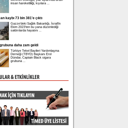
insan hareketliliği, kıyılara ...
42'nci yaşına girdi. ...
ı 73 bin 381'e çıktı
Üsküdar Belediye Başkanı Sinem Dedetaş
adliyeye sevk edildi
Gazze’deki Sağlık Bakanlığı, İsrail’in
Üsküdar Belediyesi'nde yürütüle
Ekim 2023’ten bu yana düzenlediği
rüşvet ve irtikap soruşturmasınd
saldırılarda hayatını ...
gözaltına alınan Belediye Başkanı
na daha zam geldi
Önder Sav CHP'den istifa etti
Türkiye Tekel Bayileri Yardımlaşma
Eski CHP Genel Sekreteri Önder
Derneği (TBYD) Başkanı Erol
Sav, Meclis'te düzenlediği basın
Dündar, Captain Black sigara
toplantısında istifa ettiğini duyurd
grubuna ...