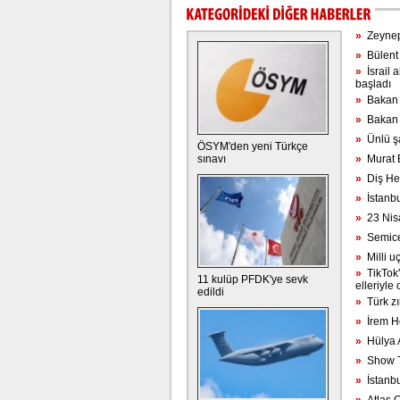
»
Zeynep 
»
Bülent 
»
İsrail a
başladı
»
Bakan G
»
Bakan I
»
Ünlü şa
ÖSYM'den yeni Türkçe
sınavı
»
Murat B
»
Diş Hek
»
İstanbu
»
23 Nisa
»
Semicen
»
Milli uç
»
TikTok't
11 kulüp PFDK'ye sevk
elleriyle
edildi
»
Türk zı
»
İrem He
»
Hülya A
»
Show TV
»
İstanbul