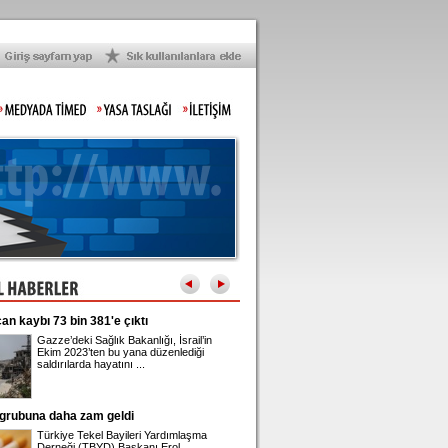
ı 73 bin 381'e çıktı
Üsküdar Belediye Başkanı Sinem Dedetaş
adliyeye sevk edildi
Gazze’deki Sağlık Bakanlığı, İsrail’in
Üsküdar Belediyesi'nde yürütüle
Ekim 2023’ten bu yana düzenlediği
rüşvet ve irtikap soruşturmasın
saldırılarda hayatını ...
gözaltına alınan Belediye Başkanı
na daha zam geldi
Önder Sav CHP'den istifa etti
Türkiye Tekel Bayileri Yardımlaşma
Eski CHP Genel Sekreteri Önde
Derneği (TBYD) Başkanı Erol
Sav, Meclis'te düzenlediği basın