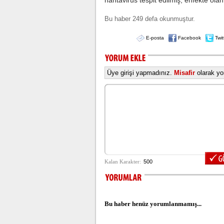
hantavirüs tespit edilmiş, enfekte olan
Bu haber 249 defa okunmuştur.
E-posta
Facebook
Twit
Üye girişi yapmadınız.
Misafir
olarak yor
Bu haber henüz yorumlanmamış...