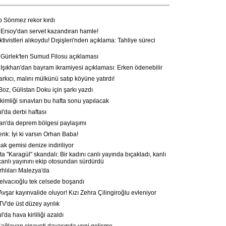
Sönmez rekor kırdı
Ersoy'dan servet kazandıran hamle!
ktivistleri alıkoydu! Dışişleri'nden açıklama: Tahliye süreci
ürlek'ten Sumud Filosu açıklaması
şıkhan'dan bayram ikramiyesi açıklaması: Erken ödenebilir
rkıcı, malını mülkünü satıp köyüne yatırdı!
oz, Gülistan Doku için şarkı yazdı
imliği sınavları bu hafta sonu yapılacak
l'da derbi haftası
n'da deprem bölgesi paylaşımı
k: İyi ki varsın Orhan Baba!
ak gemisi denize indiriliyor
a "Karagül" skandalı: Bir kadını canlı yayında bıçakladı, kanlı
 canlı yayınını ekip otosundan sürdürdü
rhlıları Malezya'da
lvacıoğlu tek celsede boşandı
vşar kayınvalide oluyor! Kızı Zehra Çilingiroğlu evleniyor
'de üst düzey ayrılık
'da hava kirliliği azaldı