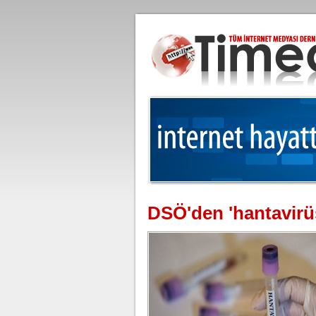
DSÖ'den 'hantavirüs