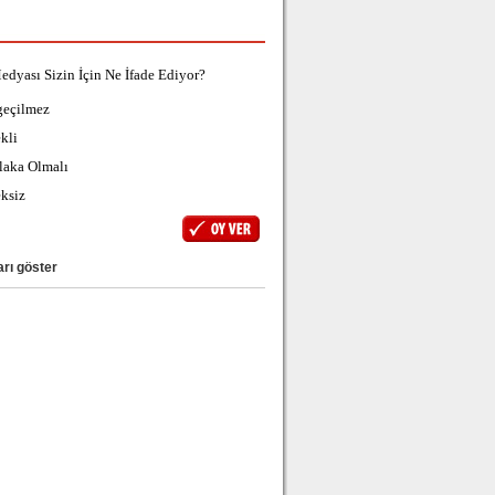
edyası Sizin İçin Ne İfade Ediyor?
geçilmez
kli
laka Olmalı
ksiz
rı göster