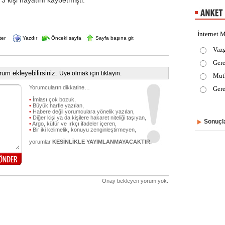
 3 kişi hayatını kaybetmişti.
İnternet M
ter
Yazdır
Önceki sayfa
Sayfa başına git
Vaz
Gere
um ekleyebilirsiniz.
Üye olmak için tıklayın.
Mut
Yorumcuların dikkatine…
Gere
•
İmlası çok bozuk,
•
Büyük harfle yazılan,
•
Habere değil yorumculara yönelik yazılan,
•
Diğer kişi ya da kişilere hakaret niteliği taşıyan,
Sonuçla
•
Argo, küfür ve ırkçı ifadeler içeren,
•
Bir iki kelimelik, konuyu zenginleştirmeyen,
yorumlar
KESİNLİKLE YAYIMLANMAYACAKTIR.
Onay bekleyen yorum yok.