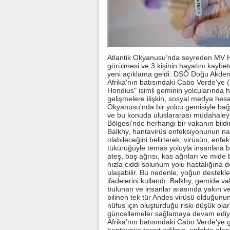
Atlantik Okyanusu’nda seyreden MV Ho
görülmesi ve 3 kişinin hayatını kayb
yeni açıklama geldi. DSÖ Doğu Akdeni
Afrika'nın batısındaki Cabo Verde'ye 
Hondius" isimli geminin yolcularında 
gelişmelere ilişkin, sosyal medya he
Okyanusu'nda bir yolcu gemisiyle bağla
ve bu konuda uluslararası müdahaleyi 
Bölgesi'nde herhangi bir vakanın bi
Balkhy, hantavirüs enfeksiyonunun na
olabileceğini belirterek, virüsün, enfe
tükürüğüyle temas yoluyla insanlara bul
ateş, baş ağrısı, kas ağrıları ve mide
hızla ciddi solunum yolu hastalığına 
ulaşabilir. Bu nedenle, yoğun destekl
ifadelerini kullandı. Balkhy, gemide v
bulunan ve insanlar arasında yakın ve 
bilinen tek tür Andes virüsü olduğunun
nüfus için oluşturduğu riski düşük ol
güncellemeler sağlamaya devam ediyo
Afrika'nın batısındaki Cabo Verde'ye 