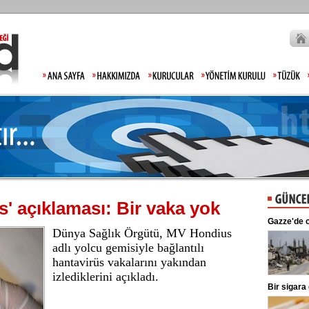
' açıklaması: Bir vaka yok
Beşiktaş'ta şok sakatlık
Gazze'de can kayb
Dünya Sağlık Örgütü, MV Hondius
Beşiktaş Kulübü, futbolculardan
Wilfred Ndidi'nin ayak bileğinde
adlı yolcu gemisiyle bağlantılı
ligaman yaralanması tespit edildiğini
hantavirüs vakalarını yakından
duyurdu.
izlediklerini açıkladı.
Kılıçdaroğlu'ndan esnafa ziyaret
Bir sigara grubu
CHP Genel Başkanı Kemal
Kılıçdaroğlu, Ankara Ulus'ta esnaf