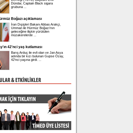
Dündar, Captain Black sigara
toplantısında istifa ettiğini duyurd
grubuna ...
 Boğazı açıklaması
Engin Polat'ın hesabına erişim engeli!
İran Dışişleri Bakanı Abbas Arakçi,
Ünlü fenomen Dilan Polat'ın ardı
Umman ile Hürmüz Boğazı'nın
eşi Engin Polat'ın sosyal medya
geleceğine ilişkin yürütülen
platformu Instagram hesabına er
müzakerelerde ...
engeli geldi.
'nci yaş kutlaması
Karadağ 1 Kasım'dan itibaren vize uygulaya
Listede Türkiye'de var
Barış Arduç ile evli olan ve Jan Asya
Karadağ Dışişleri Bakanlığı'nın
adında bir kızı bulunan Gupse Özay,
açıklamasına göre, Türkiye dahi
42'nci yaşına girdi. ...
ülkenin vatandaşları 1 Kasım'dan 