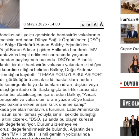
ziyareti yaptı. Kılıçdaroğlu'na parti
yöneticileri eşlik etti.
Oğuzhan Uğur adliyeye sevk edildi
İran'dan Hürmüz
8 Mayıs 2026 - 14:00
İstanbul Emniyet Müdürlüğü Mali
Suçlarla Mücadele Şube Müdürlüğü
ekiplerince Ahbap Derneği'nin ...
ndius adlı yolcu gemisinde hantavirüs vakalarının
etmesinin ardından Dünya Sağlık Örgütü’nden (DSÖ)
z Bölge Direktörü Hanan Balkhy, Arjantin'den
İstanbul'u dev çekirge bastı! Balkonlara ve
Gupse Özay'ın 42
(Yeşil Burun Adaları) giden Hollanda bandıralı "MV
evlere kadar girdiler
hantavirüs tespit edilmesi sonrasında yaşanan
İstanbul'un farklı ilçelerinde son
günlerde görülmeye başlayan dev
sabından paylaşımda bulundu. DSÖ'nün, Atlantik
çekirgeler, vatandaşlarda tedirginlik ...
ntılı bir dizi hantavirüs vakasını yakından izlediğini
koordine ettiğini belirten Balkhy, Doğu Akdeniz
ldirilmediğini kaydetti. "TEMAS YOLUYLA BULAŞIYOR"
dir görüldüğünü ancak ciddi hastalıklara neden
kte kemirgenlerle ya da bunların idrarı, dışkısı veya
aştığını ifade etti. Başlangıçta belirtiler arasında
 bulantısı olabileceğine işaret eden Balkhy, "Ancak
dönüşebilir ve vaka ölüm oranı yüzde 50'ye kadar
eyici bakıma erken erişim kritik öneme sahip"
akada yer alan hantavirüs türünün, Latin Amerika'da
uzun süreli temas yoluyla sınırlı şekilde bulaştığı
 altını çizerek, "DSÖ, şu anda bu olayın küresel
arak değerlendiriyor. Durumu izlemeye ve
ruz" değerlendirmesinde bulundu. Arjantin'den
giden "MV Hondius" isimli geminin yolcularında