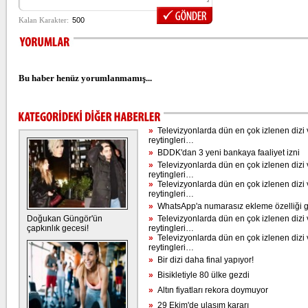
Bu haber henüz yorumlanmamış...
»
Televizyonlarda dün en çok izlenen dizi 
reytingleri…
»
BDDK'dan 3 yeni bankaya faaliyet izni
»
Televizyonlarda dün en çok izlenen dizi 
reytingleri…
»
Televizyonlarda dün en çok izlenen dizi 
reytingleri…
»
WhatsApp'a numarasız ekleme özelliği g
Doğukan Güngör'ün
»
Televizyonlarda dün en çok izlenen dizi 
çapkınlık gecesi!
reytingleri…
»
Televizyonlarda dün en çok izlenen dizi 
reytingleri…
»
Bir dizi daha final yapıyor!
»
Bisikletiyle 80 ülke gezdi
»
Altın fiyatları rekora doymuyor
»
29 Ekim'de ulaşım kararı