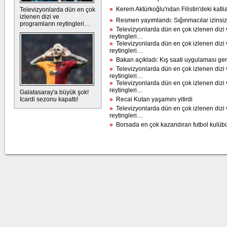
»
Kerem Aktürkoğlu'ndan Filistin'deki katli
Televizyonlarda dün en çok
izlenen dizi ve
»
Resmen yayımlandı: Sığınmacılar izinsiz
programların reytingleri…
»
Televizyonlarda dün en çok izlenen dizi 
reytingleri…
»
Televizyonlarda dün en çok izlenen dizi 
reytingleri…
»
Bakan açıkladı: Kış saati uygulaması ge
»
Televizyonlarda dün en çok izlenen dizi 
reytingleri…
»
Televizyonlarda dün en çok izlenen dizi 
reytingleri…
Galatasaray'a büyük şok!
Icardi sezonu kapattı!
»
Recai Kutan yaşamını yitirdi
»
Televizyonlarda dün en çok izlenen dizi 
reytingleri…
»
Borsada en çok kazandıran futbol kulübü 