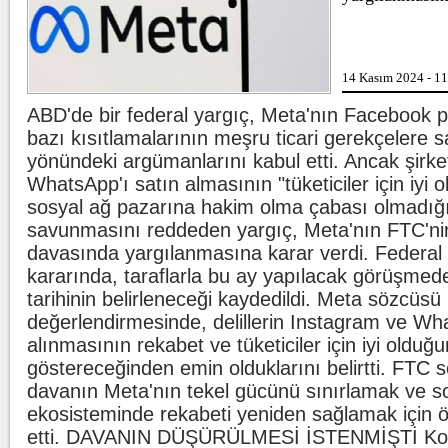
Gülistan Doku'n
14 Kasım 2024 - 1
Allah'tan korkm
ABD'de bir federal yargıç, Meta'nın Facebook 
bazı kısıtlamalarının meşru ticari gerekçelere 
yönündeki argümanlarını kabul etti. Ancak şirke
Lahmacun ve ke
WhatsApp'ı satın almasının "tüketiciler için iyi o
sosyal ağ pazarına hakim olma çabası olmadığ
savunmasını reddeden yargıç, Meta'nın FTC'nin 
davasında yargılanmasına karar verdi. Federal 
kararında, taraflarla bu ay yapılacak görüşme
tarihinin belirleneceği kaydedildi. Meta sözcüsü 
değerlendirmesinde, delillerin Instagram ve Wh
alınmasının rekabet ve tüketiciler için iyi olduğ
göstereceğinden emin olduklarını belirtti. FTC 
davanın Meta'nın tekel gücünü sınırlamak ve 
ekosisteminde rekabeti yeniden sağlamak için 
etti. DAVANIN DÜŞÜRÜLMESİ İSTENMİŞTİ Kom