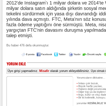
2012'de Instagram'ı 1 milyar dolara ve 2014'te
milyar dolara satın aldığında şirketin sosyal m
tekelini sürdürmek için yasa dışı davrandığı idd
yılında dava açmıştı. FTC, Meta'nın söz konusu
fazla ödeme yaptığını öne sürmüştü. Meta, nis
yargıçtan FTC'nin davasını duruşma yapılmada
talep etmişti.
Bu haber 476 defa okunmuştur.
E-posta
Facebook
Twitter
Yazdır
Önceki sayfa
Üye girişi yapmadınız.
Misafir
olarak yorum ekleyebilirsiniz.
Üye olmak iç
Yorumcuların dikkatine…
•
İmlası çok bozuk,
•
Büyük harfle yazılan,
•
Habere değil yorumcular
•
Diğer kişi ya da kişilere 
•
Argo, küfür ve ırkçı ifade
•
Bir iki kelimelik, konuyu
yorumlar
KESİNLİKLE 