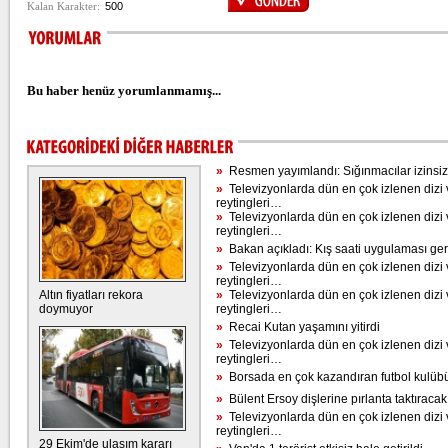
Bu haber henüz yorumlanmamış...
»
Resmen yayımlandı: Sığınmacılar izinsiz
»
Televizyonlarda dün en çok izlenen dizi 
reytingleri…
»
Televizyonlarda dün en çok izlenen dizi 
reytingleri…
»
Bakan açıkladı: Kış saati uygulaması ge
»
Televizyonlarda dün en çok izlenen dizi 
reytingleri…
Altın fiyatları rekora
»
Televizyonlarda dün en çok izlenen dizi 
doymuyor
reytingleri…
»
Recai Kutan yaşamını yitirdi
»
Televizyonlarda dün en çok izlenen dizi 
reytingleri…
»
Borsada en çok kazandıran futbol kulübü 
»
Bülent Ersoy dişlerine pırlanta taktıracak
»
Televizyonlarda dün en çok izlenen dizi 
reytingleri…
29 Ekim'de ulaşım kararı