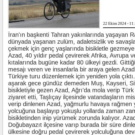
a
Lahmacun ve keba
22 Ekim 2024 - 11
T
ü
m
İran'ın başkenti Tahran yakınlarında yaşayan 
.
dünyada yaşanan zulüm, adaletsizlik ve savaşla
çekmek için genç yaşlarında bisikletle gezmeye 
Beşiktaş'ta şok s
B
Azad, 40 yıldır pedal çevirerek Afrika, Avrupa 
W
l
kıtalarında bugüne kadar 80 ülkeyi gezdi. Gittiğ
d
mesajı veren ve insanlarla bir araya gelen Azad
Türkiye turu düzenlemek için yeniden yola çıktı. 
aşarak gece gündüz demeden Muş, Kayseri, Sivas
bisikletiyle gezen Azad, Ağrı'da mola verip Türk
ziyaret etti, Taşlıçay ilçesinde vatandaşların mis
verip dinlenen Azad, yağmurlu havaya rağmen 
yolcuğuna başlayıp yokuşlu yollarda zaman za
bisikletinden inip yürümek zorunda kalıyor. Azad,
Doğubayazıt ilçesine varıp burada bir süre dinl
ülkesine doğru pedal çevirerek yolculuğuna dev