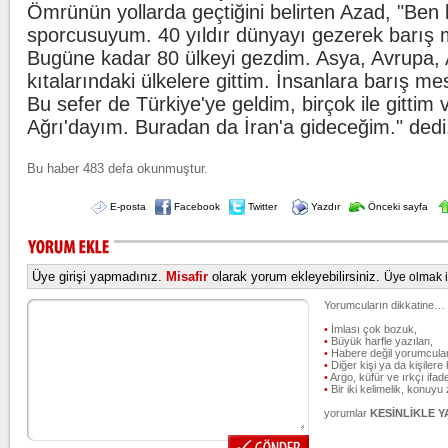
Ömrünün yollarda geçtiğini belirten Azad, "Ben b
sporcusuyum. 40 yıldır dünyayı gezerek barış 
Bugüne kadar 80 ülkeyi gezdim. Asya, Avrupa, 
kıtalarındaki ülkelere gittim. İnsanlara barış me
Bu sefer de Türkiye'ye geldim, birçok ile gittim 
Ağrı'dayım. Buradan da İran'a gideceğim." dedi
Bu haber 483 defa okunmuştur.
E-posta
Facebook
Twitter
Yazdır
Önceki sayfa
Üye girişi yapmadınız.
Misafir
olarak yorum ekleyebilirsiniz.
Üye olmak iç
Yorumcuların dikkatine…
•
İmlası çok bozuk,
•
Büyük harfle yazılan,
•
Habere değil yorumcular
•
Diğer kişi ya da kişilere 
•
Argo, küfür ve ırkçı ifade
•
Bir iki kelimelik, konuyu
yorumlar
KESİNLİKLE 