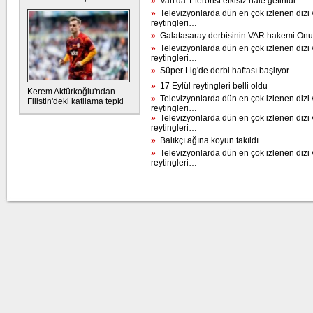
»
Van'da 1 terörist etkisiz hale getirildi
»
Televizyonlarda dün en çok izlenen dizi 
reytingleri…
»
Galatasaray derbisinin VAR hakemi Onu
»
Televizyonlarda dün en çok izlenen dizi 
reytingleri…
»
Süper Lig'de derbi haftası başlıyor
»
17 Eylül reytingleri belli oldu
Kerem Aktürkoğlu'ndan
»
Televizyonlarda dün en çok izlenen dizi 
Filistin'deki katliama tepki
reytingleri…
»
Televizyonlarda dün en çok izlenen dizi 
reytingleri…
»
Balıkçı ağına koyun takıldı
»
Televizyonlarda dün en çok izlenen dizi 
reytingleri…