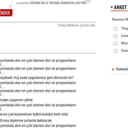
yorumlar
KESİNLİKLE YAYIMLANMAYACAKTIR.
İnternet M
Onay bekleyen yorum yok.
Vaz
Gere
Mut
Gere
yonlarda dün en çok izlenen dizi ve programların
ri…
yonlarda dün en çok izlenen dizi ve programların
Sonuçla
ri…
çıkladı: Kış saati uygulaması geri dönecek mi?
yonlarda dün en çok izlenen dizi ve programların
ri…
yonlarda dün en çok izlenen dizi ve programların
ri…
utan yaşamını yitirdi
yonlarda dün en çok izlenen dizi ve programların
ri…
 en çok kazandıran futbol kulübü belli oldu
rsoy dişlerine pırlanta taktıracak
yonlarda dün en çok izlenen dizi ve programların