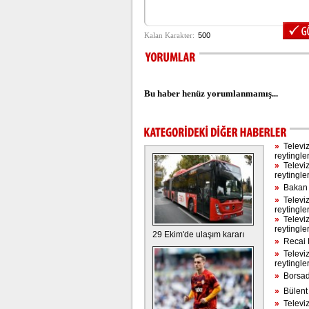
Bu haber henüz yorumlanmamış...
»
Televiz
reytingle
»
Televiz
reytingle
»
Bakan a
»
Televiz
reytingle
»
Televiz
reytingle
29 Ekim'de ulaşım kararı
»
Recai K
»
Televiz
reytingle
»
Borsada
»
Bülent E
»
Televiz