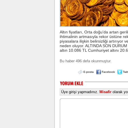
Altın fiyatları, Orta doğu'da artan g
ihtimalinin artmasıyla rekor üstüne re
piyasalara ilişkin belirsizliği artırıy
neden oluyor. ALTINDA SON DURUM Gr
altın 10.086 TL Cumhuriyet altını 20
Bu haber 496 defa okunmuştur.
E-posta
Facebook
Twit
Üye girişi yapmadınız.
Misafir
olarak yor