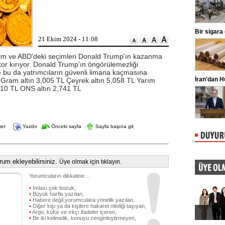
ligaman yaralanması tespit edildiğini
duyurdu.
Kılıçdaroğlu'ndan esnafa ziyaret
Bir sigara
21 Ekim 2024 - 11:08
CHP Genel Başkanı Kemal
Kılıçdaroğlu, Ankara Ulus'ta esnaf
ziyareti yaptı. Kılıçdaroğlu'na parti
erilim ve ABD'deki seçimleri Donald Trump'ın kazanma
yöneticileri eşlik etti.
kor kırıyor. Donald Trump'ın öngörülemezliği
or ve bu da yatrımcıların güvenli limana kaçmasına
Oğuzhan Uğur adliyeye sevk edildi
İran'dan 
am altın 3,005 TL Çeyrek altın 5,058 TL Yarım
.610 TL ONS altın 2,741 TL
İstanbul Emniyet Müdürlüğü Mali
Suçlarla Mücadele Şube Müdürlüğü
ekiplerince Ahbap Derneği'nin ...
ter
Yazdır
Önceki sayfa
Sayfa başına git
um ekleyebilirsiniz.
Üye olmak için tıklayın.
Yorumcuların dikkatine…
•
İmlası çok bozuk,
•
Büyük harfle yazılan,
•
Habere değil yorumculara yönelik yazılan,
•
Diğer kişi ya da kişilere hakaret niteliği taşıyan,
•
Argo, küfür ve ırkçı ifadeler içeren,
•
Bir iki kelimelik, konuyu zenginleştirmeyen,