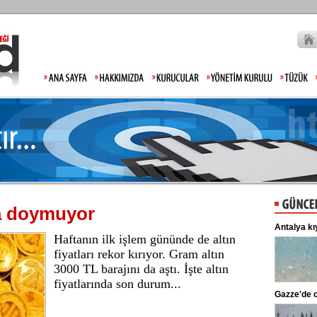
ora doymuyor
Lahmacun ve kebapta hile!
Antalya kı
Haftanın ilk işlem gününde de altın
Tarım ve Orman Bakanlığı, gıda
ürünlerinde taklit ve tağşiş yapan
fiyatları rekor kırıyor. Gram altın
markaları ifşalamaya devam ediyor.
3000 TL barajını da aştı. İşte altın
...
fiyatlarında son durum...
Beşiktaş'ta şok sakatlık
Gazze'de c
Beşiktaş Kulübü, futbolculardan
Wilfred Ndidi'nin ayak bileğinde