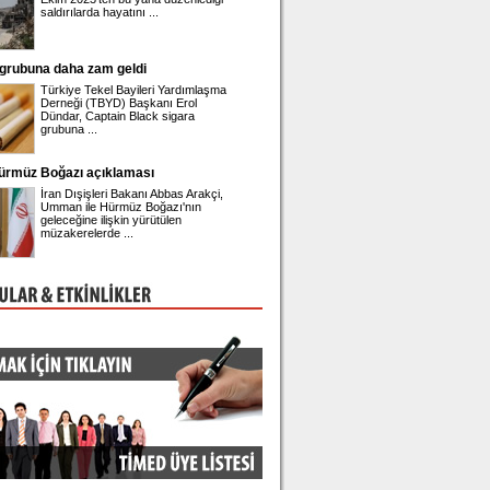
saldırılarda hayatını ...
gözaltına alınan Belediye
 grubuna daha zam geldi
Önder Sav CHP'den istifa etti
Türkiye Tekel Bayileri Yardımlaşma
Eski CHP Genel Sekrete
Derneği (TBYD) Başkanı Erol
Sav, Meclis'te düzenlediğ
Dündar, Captain Black sigara
toplantısında istifa ettiği
grubuna ...
Hürmüz Boğazı açıklaması
Engin Polat'ın hesabına erişim engeli!
İran Dışişleri Bakanı Abbas Arakçi,
Ünlü fenomen Dilan Polat
Umman ile Hürmüz Boğazı'nın
eşi Engin Polat'ın sosya
geleceğine ilişkin yürütülen
platformu Instagram hes
müzakerelerde ...
engeli geldi.