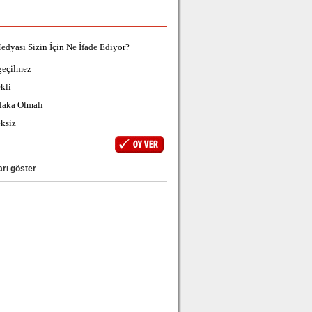
edyası Sizin İçin Ne İfade Ediyor?
geçilmez
kli
laka Olmalı
ksiz
rı göster