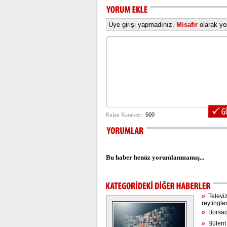
Üye girişi yapmadınız.
Misafir
olarak yor
Bu haber henüz yorumlanmamış...
»
Televiz
reytingle
»
Borsada
»
Bülent E