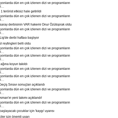
yonlarda dün en çok izlenen dizi ve programların
ri…
 terörist etkisiz hale getirildi
yonlarda dün en çok izlenen dizi ve programların
ri…
aray derbisinin VAR hakemi Onur Özütoprak oldu
yonlarda dün en çok izlenen dizi ve programların
ri…
ig'de derbi haftası başlıyor
 reytingleri belli oldu
yonlarda dün en çok izlenen dizi ve programların
ri…
yonlarda dün en çok izlenen dizi ve programların
ri…
 ağına koyun takıldı
yonlarda dün en çok izlenen dizi ve programların
ri…
yonlarda dün en çok izlenen dizi ve programların
ri…
eçiş Sınavı sonuçları açıklandı
yonlarda dün en çok izlenen dizi ve programların
ri…
man'ın yeni takımı açıklandı!
yonlarda dün en çok izlenen dizi ve programların
ri…
aşlayacak çocuklar için 'kaygı' uyarısı
ler için önemli uyarı