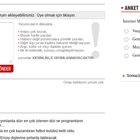
um ekleyebilirsiniz.
Üye olmak için tıklayın.
İnternet M
Yorumcuların dikkatine…
Vaz
•
İmlası çok bozuk,
•
Büyük harfle yazılan,
Gere
•
Habere değil yorumculara yönelik yazılan,
•
Diğer kişi ya da kişilere hakaret niteliği taşıyan,
•
Argo, küfür ve ırkçı ifadeler içeren,
Mut
•
Bir iki kelimelik, konuyu zenginleştirmeyen,
Gere
yorumlar
KESİNLİKLE YAYIMLANMAYACAKTIR.
Sonuçla
Onay bekleyen yorum yok.
yonlarda dün en çok izlenen dizi ve programların
ri…
 en çok kazandıran futbol kulübü belli oldu
rsoy dişlerine pırlanta taktıracak