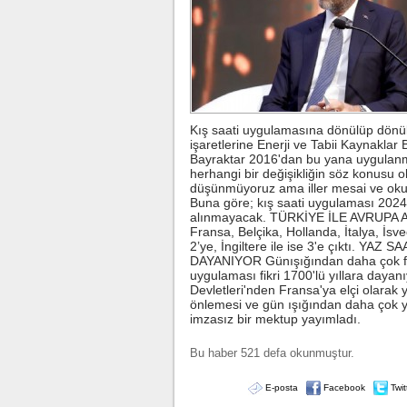
markaları if
...
Beşiktaş'ta şok sakatlık
Beşiktaş Kul
Wilfred Ndidi
ligaman yaral
duyurdu.
Kış saati uygulamasına dönülüp dönü
işaretlerine Enerji ve Tabii Kaynakla
Kılıçdaroğlu'ndan esnafa zi
Bayraktar 2016'dan bu yana uygulanma
CHP Genel 
herhangi bir değişikliğin söz konusu ol
Kılıçdaroğlu
ziyareti yaptı
düşünmüyoruz ama iller mesai ve okul sa
yöneticileri eş
Buna göre; kış saati uygulaması 2024
alınmayacak. TÜRKİYE İLE AVRUPA A
Fransa, Belçika, Hollanda, İtalya, İsv
2’ye, İngiltere ile ise 3'e çıktı. Y
DAYANIYOR Günışığından daha çok fay
uygulaması fikri 1700'lü yıllara dayan
Devletleri'nden Fransa'ya elçi olarak 
önlemesi ve gün ışığından daha çok y
imzasız bir mektup yayımladı.
Bu haber 521 defa okunmuştur.
E-posta
Facebook
Twit