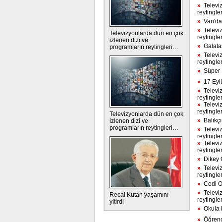
»
Televiz
reytingle
»
Van'da 1
»
Televiz
Televizyonlarda dün en çok
reytingle
izlenen dizi ve
»
Galatas
programların reytingleri…
»
Televiz
reytingle
»
Süper L
»
17 Eylül
»
Televiz
reytingle
»
Televiz
reytingle
Televizyonlarda dün en çok
»
Balıkçı
izlenen dizi ve
programların reytingleri…
»
Televiz
reytingle
»
Televiz
reytingle
»
Dikey G
»
Televiz
reytingle
»
Cedi Os
»
Televiz
Recai Kutan yaşamını
reytingle
yitirdi
»
Okula b
»
Öğrenci