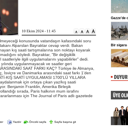
şalamaya devam ediyor.
insan hareketliliği, kıyılara ...
Gazze'de can kaybı 73 bin 381'e çıktı
Üskü
adli
übü, futbolculardan
Gazze’deki Sağlık Bakanlığı, İsrail’in
'nin ayak bileğinde
Ekim 2023’ten bu yana düzenlediği
anması tespit edildiğini
saldırılarda hayatını ...
10 Ekim 2024 - 11:45
lmeyeceği konusunda vatandaşın kafasındaki soru
r Bakanı Alparslan Bayraktar cevap verdi. Bakan
yaret
Bir sigara grubuna daha zam geldi
Önde
yan kış saati tartışmalarına son noktayı koyarak
Başkanı Kemal
Türkiye Tekel Bayileri Yardımlaşma
madığını söyledi. Bayraktar, "Bir değişiklik
, Ankara Ulus'ta esnaf
Derneği (TBYD) Başkanı Erol
. Kılıçdaroğlu'na parti
Dündar, Captain Black sigara
atleriyle ilgili uygulamalarını yapabilirler" dedi.
lik etti.
grubuna ...
 yılında uygulanmayacak ve saatler geri
RASINDAKİ SAAT FARKI KAÇ? Türkiye ile Almanya,
eç, İsviçre ve Danimarka arasındaki saat farkı 1’den
AZ SAATİ-KIŞ SAATİ UYGULAMASI 1700'LÜ YILLARA
dalanmak için ortaya çıkan yaz/kış saati
ıyor. Benjamin Franklin, Amerika Birleşik
yollandığı sırada, Paris halkının mum israfını
ararlanması için The Journal of Paris adlı gazetede
ter
Yazdır
Önceki sayfa
Sayfa başına git