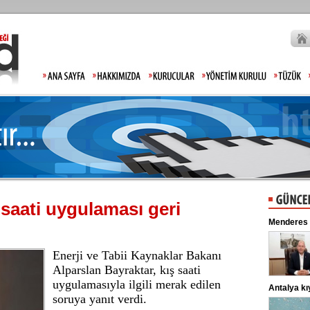
 saati uygulaması geri
n tepki: Hiç mi
Menderes Belediye Başkanı adliyede
İran
’nun kaybolmasıyla ilgili
Menderes Belediye Başkanı İlkay
 gözaltına alınan 2 kişi
Çiçek'in de aralarında bulunduğu 16
edildi. ...
şüpheli, jandarmadaki işlemlerinin ...
Enerji ve Tabii Kaynaklar Bakanı
Alparslan Bayraktar, kış saati
uygulamasıyla ilgili merak edilen
Antalya kıyılarında mikroplastik alarmı
Gups
soruya yanıt verdi.
an Bakanlığı, gıda
Akdeniz Üniversitesi’nden Prof. Dr.
aklit ve tağşiş yapan
Mehmet Gökoğlu, yaz aylarında artan