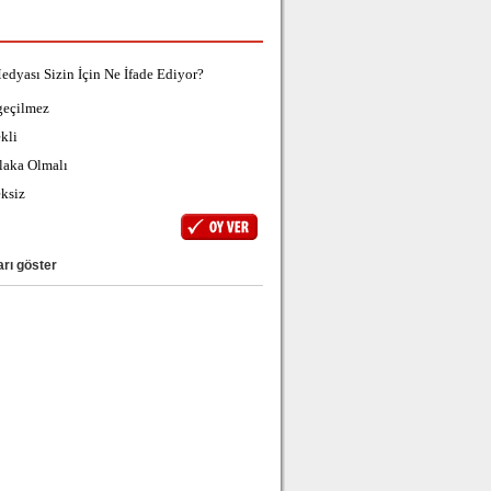
edyası Sizin İçin Ne İfade Ediyor?
geçilmez
kli
laka Olmalı
ksiz
rı göster