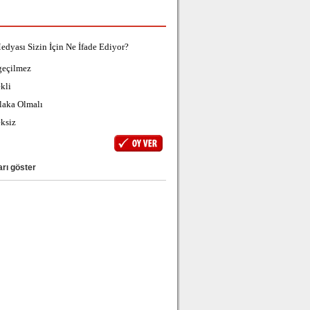
edyası Sizin İçin Ne İfade Ediyor?
geçilmez
kli
laka Olmalı
ksiz
rı göster