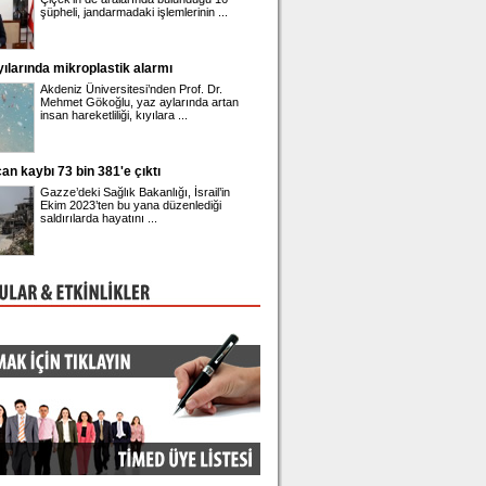
şüpheli, jandarmadaki işlemlerinin ...
geleceğine ilişkin yürütül
müzakerelerde ...
yılarında mikroplastik alarmı
Gupse Özay'ın 42'nci yaş kutlaması
Akdeniz Üniversitesi’nden Prof. Dr.
Barış Arduç ile evli olan
Mehmet Gökoğlu, yaz aylarında artan
adında bir kızı bulunan
insan hareketliliği, kıyılara ...
42'nci yaşına girdi. ...
an kaybı 73 bin 381'e çıktı
Üsküdar Belediye Başkanı Sinem Ded
adliyeye sevk edildi
Gazze’deki Sağlık Bakanlığı, İsrail’in
Üsküdar Belediyesi'nde 
Ekim 2023’ten bu yana düzenlediği
rüşvet ve irtikap soruşt
saldırılarda hayatını ...
gözaltına alınan Belediye