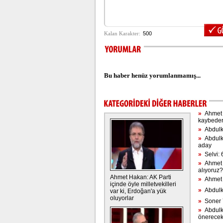
Bu haber henüz yorumlanmamış...
»
Ahmet H
kaybede
»
Abdulkad
»
Abdulka
aday
»
Selvi: 
»
Ahmet H
alıyoruz?
Ahmet Hakan: AK Parti
»
Ahmet H
içinde öyle milletvekilleri
»
Abdulkad
var ki, Erdoğan'a yük
oluyorlar
»
Soner Y
»
Abdulka
önerece