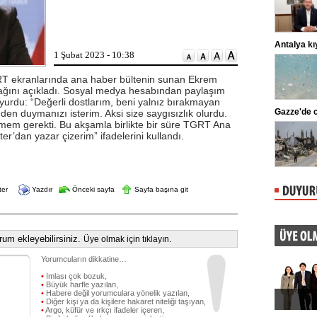
adliyeye sevk edildi. ...
Lahmacun ve kebapta hile!
Antalya kı
1 Şubat 2023 - 10:38
Tarım ve Orman Bakanlığı, gıda
ürünlerinde taklit ve tağşiş yapan
markaları ifşalamaya devam ediyor.
RT ekranlarında ana haber bültenin sunan Ekrem
...
ağını açıkladı. Sosyal medya hesabından paylaşım
yurdu: “Değerli dostlarım, beni yalnız bırakmayan
Beşiktaş'ta şok sakatlık
Gazze'de c
n duymanızı isterim. Aksi size saygısızlık olurdu.
mem gerekti. Bu akşamla birlikte bir süre TGRT Ana
Beşiktaş Kulübü, futbolculardan
Wilfred Ndidi'nin ayak bileğinde
r’dan yazar çizerim” ifadelerini kullandı.
ligaman yaralanması tespit edildiğini
duyurdu.
ter
Yazdır
Önceki sayfa
Sayfa başına git
um ekleyebilirsiniz.
Üye olmak için tıklayın.
Yorumcuların dikkatine…
•
İmlası çok bozuk,
•
Büyük harfle yazılan,
•
Habere değil yorumculara yönelik yazılan,
•
Diğer kişi ya da kişilere hakaret niteliği taşıyan,
•
Argo, küfür ve ırkçı ifadeler içeren,