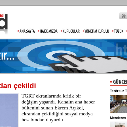
dan çekildi
Moody's Türkiye tahminini açıkladı
Terörsüz T
TGRT ekranlarında kritik bir
10 soruda 
Uluslararası kredi derecelendirme
kuruluşu Moody's, Türkiye'ye ilişkin
değişim yaşandı. Kanalın ana haber
periyodik incelemesini tamamladı ...
bültenini sunan Ekrem Açıkel,
ekrandan çekildiğini sosyal medya
Gülistan Doku'nun babasından tepki: Hiç mi
Menderes 
hesabından duyurdu.
Allah'tan korkmadınız!
Gülistan Doku’nun kaybolmasıyla ilgili
soruşturmada gözaltına alınan 2 kişi