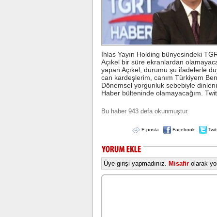
İhlas Yayın Holding bünyesindeki TG
Açıkel bir süre ekranlardan olamayac
yapan Açıkel, durumu şu ifadelerle du
can kardeşlerim, canım Türkiyem Bende
Dönemsel yorgunluk sebebiyle dinlen
Haber bülteninde olamayacağım. Twitte
Bu haber 943 defa okunmuştur.
E-posta
Facebook
Twit
Üye girişi yapmadınız.
Misafir
olarak yor