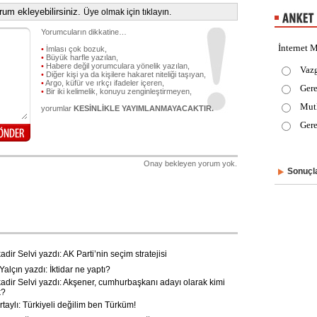
um ekleyebilirsiniz.
Üye olmak için tıklayın.
Yorumcuların dikkatine…
İnternet M
•
İmlası çok bozuk,
•
Büyük harfle yazılan,
•
Habere değil yorumculara yönelik yazılan,
Vaz
•
Diğer kişi ya da kişilere hakaret niteliği taşıyan,
•
Argo, küfür ve ırkçı ifadeler içeren,
Gere
•
Bir iki kelimelik, konuyu zenginleştirmeyen,
Mut
yorumlar
KESİNLİKLE YAYIMLANMAYACAKTIR.
Gere
Onay bekleyen yorum yok.
Sonuçla
ir Selvi yazdı: AK Parti’nin seçim stratejisi
alçın yazdı: İktidar ne yaptı?
dir Selvi yazdı: Akşener, cumhurbaşkanı adayı olarak kimi
k?
taylı: Türkiyeli değilim ben Türküm!