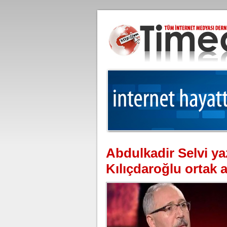
Abdulkadir Selvi y
Kılıçdaroğlu ortak 