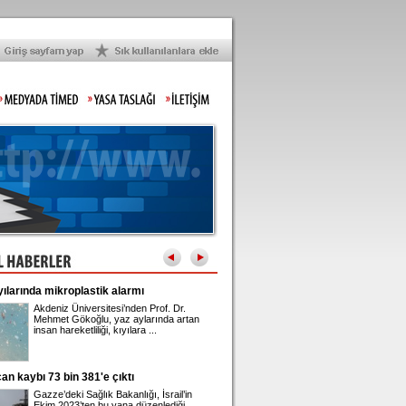
a mikroplastik alarmı
Gupse Özay'ın 42'nci yaş kutlaması
kdeniz Üniversitesi’nden Prof. Dr.
Barış Arduç ile evli olan ve Jan A
ehmet Gökoğlu, yaz aylarında artan
adında bir kızı bulunan Gupse Öz
nsan hareketliliği, kıyılara ...
42'nci yaşına girdi. ...
 73 bin 381'e çıktı
Üsküdar Belediye Başkanı Sinem Dedetaş
adliyeye sevk edildi
azze’deki Sağlık Bakanlığı, İsrail’in
Üsküdar Belediyesi'nde yürütülen
kim 2023’ten bu yana düzenlediği
rüşvet ve irtikap soruşturmasınd