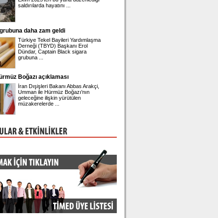
aldırılarda hayatını ...
gözaltına alınan Belediye Başkanı 
a daha zam geldi
Önder Sav CHP'den istifa etti
ürkiye Tekel Bayileri Yardımlaşma
Eski CHP Genel Sekreteri Önder
erneği (TBYD) Başkanı Erol
Sav, Meclis'te düzenlediği basın
ündar, Captain Black sigara
toplantısında istifa ettiğini duyurdu
rubuna ...
Boğazı açıklaması
Engin Polat'ın hesabına erişim engeli!
ran Dışişleri Bakanı Abbas Arakçi,
Ünlü fenomen Dilan Polat'ın ardın
mman ile Hürmüz Boğazı'nın
eşi Engin Polat'ın sosyal medya
eleceğine ilişkin yürütülen
platformu Instagram hesabına eri
üzakerelerde ...
engeli geldi.