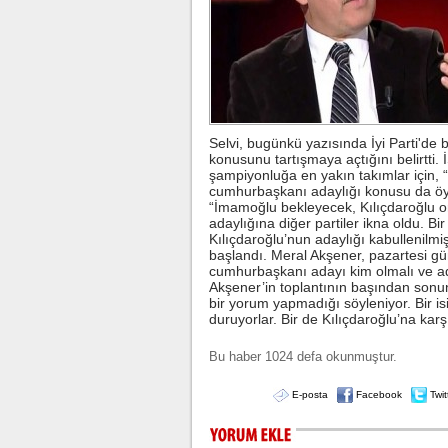
Selvi, bugünkü yazısında İyi Parti'de 
konusunu tartışmaya açtığını belirt
şampiyonluğa en yakın takımlar için, “Ş
cumhurbaşkanı adaylığı konusu da öyl
“İmamoğlu bekleyecek, Kılıçdaroğlu or
adaylığına diğer partiler ikna oldu. Bir
Kılıçdaroğlu’nun adaylığı kabulleni
başlandı. Meral Akşener, pazartesi gün
cumhurbaşkanı adayı kim olmalı ve ada
Akşener’in toplantının başından sonun
bir yorum yapmadığı söyleniyor. Bir 
duruyorlar. Bir de Kılıçdaroğlu’na kar
Bu haber 1024 defa okunmuştur.
E-posta
Facebook
Twit