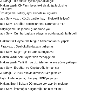
ratoğlu: Biz fakiriz, fiyatlar pahalı değil!
akan yazdı: CHP’nin İsveç’teki alçaklığa tepkisine
bir bravo
ztürk yazdı: Tetikçi, aynı akıbete mi uğradı?
ir Selvi yazdı: Küçük partiler kaç milletvekili istiyor?
dir Selvi: Erdoğan seçim tarihine karar verdi mi?
alçın yazdı: Başörtüsü gündemde yok
dir Selvi: Cumhurbaşkanı adayının açıklanacağı tarih belli
akan: Biz Heybeli’de bir gün haber toplantısı yaptık
ırat yazdı: Özel okullarda zam tartışması
dir Selvi: Seçim için iki tarih konuşuluyor
akan yazdı: Aslı Baykal’dan mesaj geldi!
kan yazdı: Yerli film ve dizi izlerken olaya şöyle yaklaşın!
dir Selvi: Erdoğan ve Kılıçdaroğlu tırmanışta
uratoğlu: 2023’ü atlayıp direkt 2024’e girsek?
taylı: İktidarın yaptığı her şey, HDP’ye yarıyor!
akan: Enerji Bakanı Dönmez'e çok açık bir mektup
dir Selvi: İmamoğlu Kılıçdaroğlu’na biat etti mi?