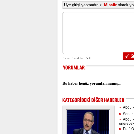
Üye girişi yapmadınız.
Misafir
olarak yor
Bu haber henüz yorumlanmamış...
»
Abdulkad
»
Soner Y
»
Abdulka
önerece
»
Prof. Or