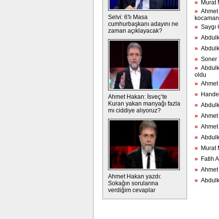
»
Murat Mu
»
Ahmet H
Selvi: 6'lı Masa
kocaman 
cumhurbaşkanı adayını ne
»
Saygı Ö
zaman açıklayacak?
»
Abdulkad
»
Abdulka
»
Soner Y
»
Abdulka
oldu
»
Ahmet H
»
Hande F
Ahmet Hakan: İsveç’te
Kuran yakan manyağı fazla
»
Abdulka
mı ciddiye alıyoruz?
»
Ahmet H
»
Ahmet Ha
»
Abdulka
»
Murat M
»
Fatih Al
»
Ahmet H
Ahmet Hakan yazdı:
»
Abdulka
Sokağın sorularına
verdiğim cevaplar