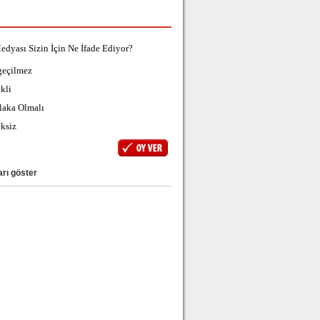
edyası Sizin İçin Ne İfade Ediyor?
geçilmez
kli
laka Olmalı
ksiz
rı göster