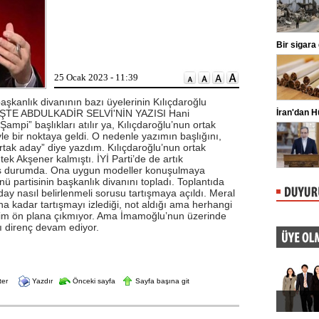
ligaman yaralanması tespit edildiğini
s
duyurdu.
Kılıçdaroğlu'ndan esnafa ziyaret
Bir sigara grubun
CHP Genel Başkanı Kemal
T
Kılıçdaroğlu, Ankara Ulus'ta esnaf
D
ziyareti yaptı. Kılıçdaroğlu'na parti
D
25 Ocak 2023 - 11:39
yöneticileri eşlik etti.
g
başkanlık divanının bazı üyelerinin Kılıçdaroğlu
ti. İŞTE ABDULKADİR SELVİ'NİN YAZISI Hani
Oğuzhan Uğur adliyeye sevk edildi
İran'dan Hürmüz 
ampi” başlıkları atılır ya, Kılıçdaroğlu’nun ortak
İstanbul Emniyet Müdürlüğü Mali
İ
e bir noktaya geldi. O nedenle yazımın başlığını,
Suçlarla Mücadele Şube Müdürlüğü
U
ekiplerince Ahbap Derneği'nin ...
g
tak aday” diye yazdım. Kılıçdaroğlu’nun ortak
m
 tek Akşener kalmıştı. İYİ Parti’de de artık
lmiş durumda. Ona uygun modeller konuşulmaya
ü partisinin başkanlık divanını topladı. Toplantıda
y nasıl belirlenmeli sorusu tartışmaya açıldı. Meral
a kadar tartışmayı izlediği, not aldığı ama herhangi
isim ön plana çıkmıyor. Ama İmamoğlu’nun üzerinde
şı direnç devam ediyor.
ter
Yazdır
Önceki sayfa
Sayfa başına git