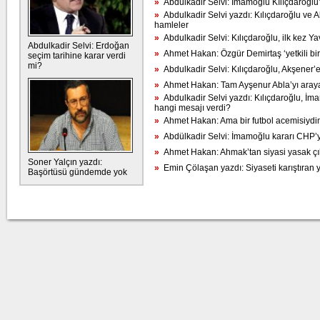
»
Abdulkadir Selvi: İmamoğlu Kılıçdaroğlu’n
»
Abdulkadir Selvi yazdı: Kılıçdaroğlu ve Ak
hamleler
»
Abdulkadir Selvi: Kılıçdaroğlu, ilk kez Yav
Abdulkadir Selvi: Erdoğan
»
Ahmet Hakan: Özgür Demirtaş ‘yetkili bir 
seçim tarihine karar verdi
mi?
»
Abdulkadir Selvi: Kılıçdaroğlu, Akşener’
»
Ahmet Hakan: Tam Ayşenur Abla’yı arayac
»
Abdulkadir Selvi yazdı: Kılıçdaroğlu, İ
hangi mesajı verdi?
»
Ahmet Hakan: Ama bir futbol acemisiydi
»
Abdülkadir Selvi: İmamoğlu kararı CHP’yi 
»
Ahmet Hakan: Ahmak’tan siyasi yasak çı
Soner Yalçın yazdı:
»
Emin Çölaşan yazdı: Siyaseti karıştıran y
Başörtüsü gündemde yok