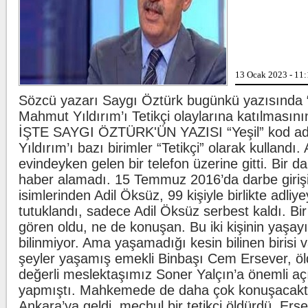
a
Lahmacun ve keba
T
ü
m
13 Ocak 2023 - 11
.
Sözcü yazarı Saygı Öztürk bugünkü yazısında “Y
Beşiktaş'ta şok sa
Mahmut Yıldırım’ı Tetikçi olaylarına katılmasını
B
İŞTE SAYGI ÖZTÜRK'ÜN YAZISI “Yeşil” kod a
W
l
Yıldırım’ı bazı birimler “Tetikçi” olarak kullandı. 
d
evindeyken gelen bir telefon üzerine gitti. Bir 
haber alamadı. 15 Temmuz 2016’da darbe girişim
isimlerinden Adil Öksüz, 99 kişiyle birlikte adliy
tutuklandı, sadece Adil Öksüz serbest kaldı. Bi
gören oldu, ne de konuşan. Bu iki kişinin yaşa
bilinmiyor. Ama yaşamadığı kesin bilinen birisi v
şeyler yaşamış emekli Binbaşı Cem Ersever, ö
değerli meslektaşımız Soner Yalçın’a önemli aç
yapmıştı. Mahkemede de daha çok konuşacaktı
Ankara’ya geldi, meçhul bir tetikçi öldürdü, Erse