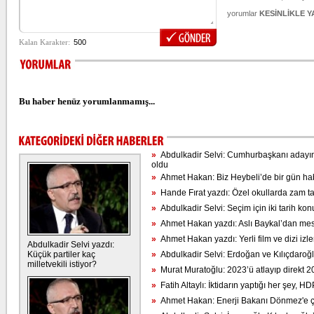
yorumlar
KESİNLİKLE 
Bu haber henüz yorumlanmamış...
»
Abdulkadir Selvi: Cumhurbaşkanı adayının
oldu
»
Ahmet Hakan: Biz Heybeli’de bir gün habe
»
Hande Fırat yazdı: Özel okullarda zam ta
»
Abdulkadir Selvi: Seçim için iki tarih ko
»
Ahmet Hakan yazdı: Aslı Baykal’dan mesa
»
Ahmet Hakan yazdı: Yerli film ve dizi izle
Abdulkadir Selvi yazdı:
Küçük partiler kaç
»
Abdulkadir Selvi: Erdoğan ve Kılıçdaroğl
milletvekili istiyor?
»
Murat Muratoğlu: 2023’ü atlayıp direkt 2
»
Fatih Altaylı: İktidarın yaptığı her şey, HD
»
Ahmet Hakan: Enerji Bakanı Dönmez'e ço