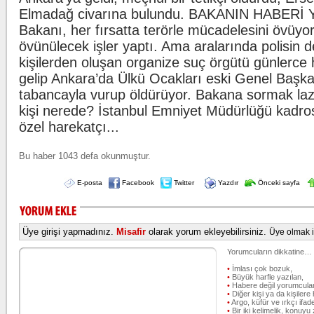
Elmadağ civarına bulundu. BAKANIN HABERİ YO
Bakanı, her fırsatta terörle mücadelesini övüyo
övünülecek işler yaptı. Ama aralarında polisin 
kişilerden oluşan organize suç örgütü günlerce h
gelip Ankara’da Ülkü Ocakları eski Genel Başka
tabancayla vurup öldürüyor. Bakana sormak lazı
kişi nerede? İstanbul Emniyet Müdürlüğü kadros
özel harekatçı...
Bu haber 1043 defa okunmuştur.
E-posta
Facebook
Twitter
Yazdır
Önceki sayfa
Üye girişi yapmadınız.
Misafir
olarak yorum ekleyebilirsiniz.
Üye olmak iç
Yorumcuların dikkatine…
•
İmlası çok bozuk,
•
Büyük harfle yazılan,
•
Habere değil yorumcular
•
Diğer kişi ya da kişilere 
•
Argo, küfür ve ırkçı ifade
•
Bir iki kelimelik, konuyu