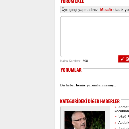
Üye girişi yapmadınız.
Misafir
olarak yor
Bu haber henüz yorumlanmamış...
»
Ahmet H
kocaman 
»
Saygı Ö
»
Abdulkad