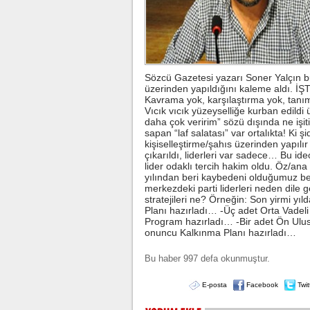
Sözcü Gazetesi yazarı Soner Yalçın bug
üzerinden yapıldığını kaleme aldı.
Kavrama yok, karşılaştırma yok, tan
Vıcık vıcık yüzeyselliğe kurban edildi
daha çok veririm” sözü dışında ne işi
sapan “laf salatası” var ortalıkta! Ki
kişiselleştirme/şahıs üzerinden yapılır
çıkarıldı, liderleri var sadece… Bu ide
lider odaklı tercih hakim oldu. Öz/an
yılından beri kaybedeni olduğumuz be
merkezdeki parti liderleri neden dile ge
stratejileri ne? Örneğin: Son yirmi yıl
Planı hazırladı… -Üç adet Orta Vadeli
Program hazırladı… -Bir adet Ön Ulus
onuncu Kalkınma Planı hazırladı…
Bu haber 997 defa okunmuştur.
E-posta
Facebook
Twit