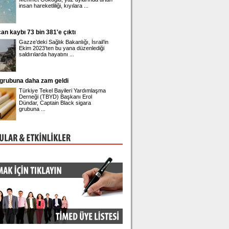
insan hareketliliği, kıyılara ...
42'nci yaşına girdi. ...
n kaybı 73 bin 381'e çıktı
Üsküdar Belediye Başkanı Sinem Ded
adliyeye sevk edildi
Gazze’deki Sağlık Bakanlığı, İsrail’in
Üsküdar Belediyesi'nde y
Ekim 2023’ten bu yana düzenlediği
rüşvet ve irtikap soruşt
saldırılarda hayatını ...
gözaltına alınan Belediye 
 grubuna daha zam geldi
Önder Sav CHP'den istifa etti
Türkiye Tekel Bayileri Yardımlaşma
Eski CHP Genel Sekreter
Derneği (TBYD) Başkanı Erol
Sav, Meclis'te düzenlediğ
Dündar, Captain Black sigara
toplantısında istifa ettiğin
grubuna ...