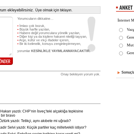
um ekleyebilirsiniz.
Üye olmak için tıklayın.
Yorumcuların dikkatine…
İnternet M
•
İmlası çok bozuk,
Vaz
•
Büyük harfle yazılan,
•
Habere değil yorumculara yönelik yazılan,
•
Diğer kişi ya da kişilere hakaret niteliği taşıyan,
Gere
•
Argo, küfür ve ırkçı ifadeler içeren,
•
Bir iki kelimelik, konuyu zenginleştirmeyen,
Mut
yorumlar
KESİNLİKLE YAYIMLANMAYACAKTIR.
Gere
Sonuçla
Onay bekleyen yorum yok.
akan yazdı: CHP’nin İsveç’teki alçaklığa tepkisine
bir bravo
ztürk yazdı: Tetikçi, aynı akıbete mi uğradı?
ir Selvi yazdı: Küçük partiler kaç milletvekili istiyor?