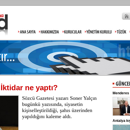
İktidar ne yaptı?
Gülistan Doku'nun babasından tepki: Hiç mi
Menderes B
Sözcü Gazetesi yazarı Soner Yalçın
Allah'tan korkmadınız!
Gülistan Doku’nun kaybolmasıyla ilgili
soruşturmada gözaltına alınan 2 kişi
bugünkü yazısında, siyasetin
adliyeye sevk edildi. ...
kişiselleştirildiği, şahıs üzerinden
yapıldığını kaleme aldı.
Lahmacun ve kebapta hile!
Antalya kıy
Tarım ve Orman Bakanlığı, gıda
ürünlerinde taklit ve tağşiş yapan