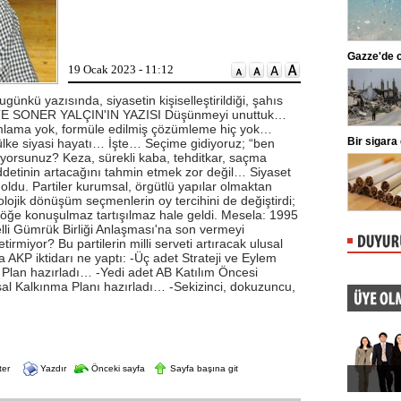
markaları ifşalamaya devam ediyor.
...
Beşiktaş'ta şok sakatlık
Gazze'de ca
19 Ocak 2023 - 11:12
Beşiktaş Kulübü, futbolculardan
Wilfred Ndidi'nin ayak bileğinde
ligaman yaralanması tespit edildiğini
ünkü yazısında, siyasetin kişiselleştirildiği, şahıs
duyurdu.
 İŞTE SONER YALÇIN'IN YAZISI Düşünmeyi unuttuk…
ımlama yok, formüle edilmiş çözümleme hiç yok…
Kılıçdaroğlu'ndan esnafa ziyaret
Bir sigara
 ülke siyasi hayatı… İşte… Seçime gidiyoruz; “ben
tiyorsunuz? Keza, sürekli kaba, tehditkar, saçma
CHP Genel Başkanı Kemal
Kılıçdaroğlu, Ankara Ulus'ta esnaf
 şiddetinin artacağını tahmin etmek zor değil… Siyaset
ziyareti yaptı. Kılıçdaroğlu'na parti
 oldu. Partiler kurumsal, örgütlü yapılar olmaktan
yöneticileri eşlik etti.
olojik dönüşüm seçmenlerin oy tercihini de değiştirdi;
a öğe konuşulmaz tartışılmaz hale geldi. Mesela: 1995
lli Gümrük Birliği Anlaşması'na son vermeyi
tirmiyor? Bu partilerin milli serveti artıracak ulusal
da AKP iktidarı ne yaptı: -Üç adet Strateji ve Eylem
 Plan hazırladı… -Yedi adet AB Katılım Öncesi
al Kalkınma Planı hazırladı… -Sekizinci, dokuzuncu,
ter
Yazdır
Önceki sayfa
Sayfa başına git