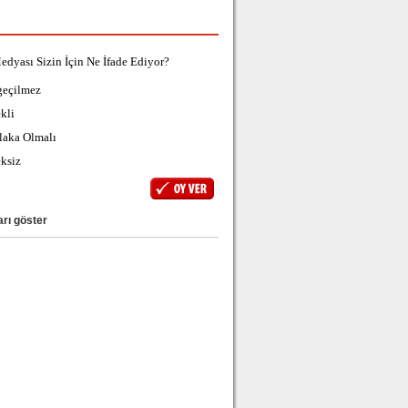
edyası Sizin İçin Ne İfade Ediyor?
geçilmez
kli
laka Olmalı
ksiz
rı göster