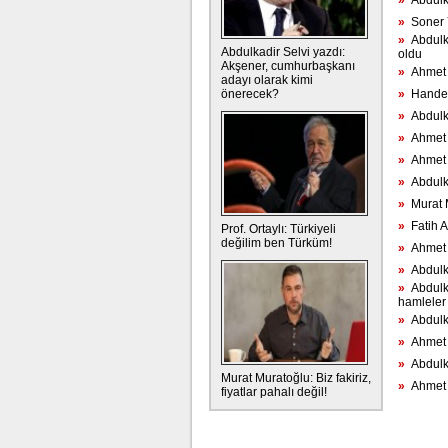
»
Abdulka
»
Soner Y
»
Abdulka
Abdulkadir Selvi yazdı:
oldu
Akşener, cumhurbaşkanı
»
Ahmet H
adayı olarak kimi
önerecek?
»
Hande F
»
Abdulka
»
Ahmet H
»
Ahmet Ha
»
Abdulka
»
Murat M
»
Fatih Al
Prof. Ortaylı: Türkiyeli
değilim ben Türküm!
»
Ahmet H
»
Abdulka
»
Abdulkad
hamleler
»
Abdulkad
»
Ahmet H
»
Abdulka
Murat Muratoğlu: Biz fakiriz,
»
Ahmet H
fiyatlar pahalı değil!