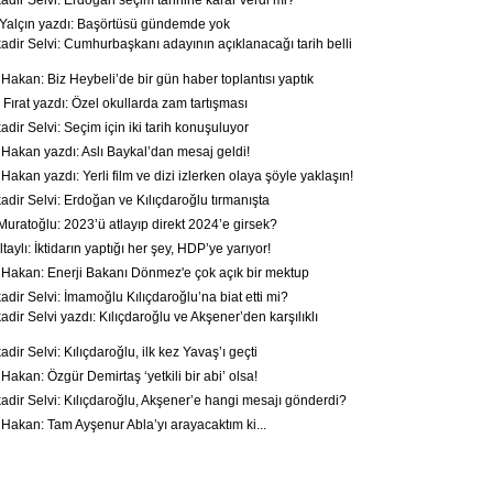
dir Selvi: Erdoğan seçim tarihine karar verdi mi?
alçın yazdı: Başörtüsü gündemde yok
dir Selvi: Cumhurbaşkanı adayının açıklanacağı tarih belli
akan: Biz Heybeli’de bir gün haber toplantısı yaptık
ırat yazdı: Özel okullarda zam tartışması
dir Selvi: Seçim için iki tarih konuşuluyor
akan yazdı: Aslı Baykal’dan mesaj geldi!
kan yazdı: Yerli film ve dizi izlerken olaya şöyle yaklaşın!
dir Selvi: Erdoğan ve Kılıçdaroğlu tırmanışta
uratoğlu: 2023’ü atlayıp direkt 2024’e girsek?
taylı: İktidarın yaptığı her şey, HDP’ye yarıyor!
akan: Enerji Bakanı Dönmez'e çok açık bir mektup
dir Selvi: İmamoğlu Kılıçdaroğlu’na biat etti mi?
ir Selvi yazdı: Kılıçdaroğlu ve Akşener’den karşılıklı
ir Selvi: Kılıçdaroğlu, ilk kez Yavaş’ı geçti
akan: Özgür Demirtaş ‘yetkili bir abi’ olsa!
dir Selvi: Kılıçdaroğlu, Akşener’e hangi mesajı gönderdi?
akan: Tam Ayşenur Abla’yı arayacaktım ki...