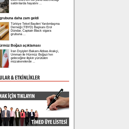
saldırılarda hayatını ...
gözaltına alınan Belediye Ba
rubuna daha zam geldi
Önder Sav CHP'den istifa etti
Türkiye Tekel Bayileri Yardımlaşma
Eski CHP Genel Sekreteri 
Derneği (TBYD) Başkanı Erol
Sav, Meclis'te düzenlediği b
Dündar, Captain Black sigara
toplantısında istifa ettiğini 
grubuna ...
rmüz Boğazı açıklaması
Engin Polat'ın hesabına erişim engeli!
İran Dışişleri Bakanı Abbas Arakçi,
Ünlü fenomen Dilan Polat'ın
Umman ile Hürmüz Boğazı'nın
eşi Engin Polat'ın sosyal m
geleceğine ilişkin yürütülen
platformu Instagram hesabı
müzakerelerde ...
engeli geldi.