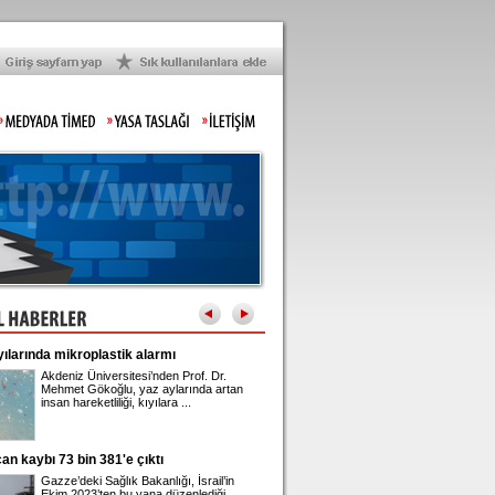
arında mikroplastik alarmı
Gupse Özay'ın 42'nci yaş kutlaması
Akdeniz Üniversitesi’nden Prof. Dr.
Barış Arduç ile evli olan ve
Mehmet Gökoğlu, yaz aylarında artan
adında bir kızı bulunan Gu
insan hareketliliği, kıyılara ...
42'nci yaşına girdi. ...
 kaybı 73 bin 381'e çıktı
Üsküdar Belediye Başkanı Sinem Dedet
adliyeye sevk edildi
Gazze’deki Sağlık Bakanlığı, İsrail’in
Üsküdar Belediyesi'nde yür
Ekim 2023’ten bu yana düzenlediği
rüşvet ve irtikap soruştur