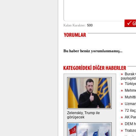
Bu haber henüz yorumlanmamış...
»
Burak Ö
paylaşıld
»
Türkiye'
»
Mehmet 
»
Muhitti
»
Uzmanla
»
72 ilaç
Zelenskiy, Trump ile
görüşecek
»
AK Part
»
DEM hey
»
Trabzon