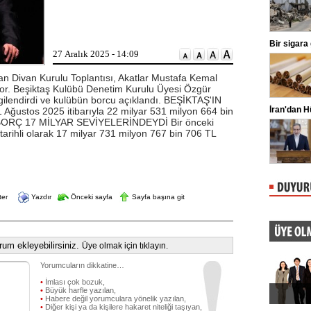
ligaman yaralanması tespit edildiğini
duyurdu.
Kılıçdaroğlu'ndan esnafa ziyaret
Bir sigara g
27 Aralık 2025 - 14:09
CHP Genel Başkanı Kemal
Kılıçdaroğlu, Ankara Ulus'ta esnaf
ziyareti yaptı. Kılıçdaroğlu'na parti
an Divan Kurulu Toplantısı, Akatlar Mustafa Kemal
yöneticileri eşlik etti.
ıyor. Beşiktaş Kulübü Denetim Kurulu Üyesi Özgür
bilgilendirdi ve kulübün borcu açıklandı. BEŞİKTAŞ'IN
Oğuzhan Uğur adliyeye sevk edildi
İran'dan Hü
 Ağustos 2025 itibarıyla 22 milyar 531 milyon 664 bin
N BORÇ 17 MİLYAR SEVİYELERİNDEYDİ Bir önceki
İstanbul Emniyet Müdürlüğü Mali
Suçlarla Mücadele Şube Müdürlüğü
arihli olarak 17 milyar 731 milyon 767 bin 706 TL
ekiplerince Ahbap Derneği'nin ...
ter
Yazdır
Önceki sayfa
Sayfa başına git
um ekleyebilirsiniz.
Üye olmak için tıklayın.
Yorumcuların dikkatine…
•
İmlası çok bozuk,
•
Büyük harfle yazılan,
•
Habere değil yorumculara yönelik yazılan,
•
Diğer kişi ya da kişilere hakaret niteliği taşıyan,