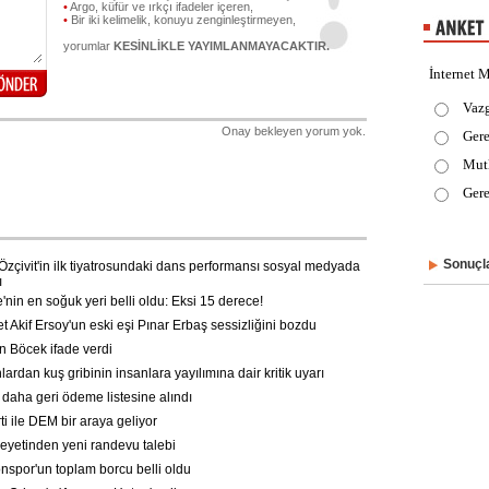
•
Argo, küfür ve ırkçı ifadeler içeren,
•
Bir iki kelimelik, konuyu zenginleştirmeyen,
yorumlar
KESİNLİKLE YAYIMLANMAYACAKTIR.
İnternet M
Vaz
Onay bekleyen yorum yok.
Gere
Mut
Gere
Sonuçla
zçivit'in ilk tiyatrosundaki dans performansı sosyal medyada
ı
nin en soğuk yeri belli oldu: Eksi 15 derece!
Akif Ersoy'un eski eşi Pınar Erbaş sessizliğini bozdu
n Böcek ifade verdi
rdan kuş gribinin insanlara yayılımına dair kritik uyarı
 daha geri ödeme listesine alındı
i ile DEM bir araya geliyor
etinden yeni randevu talebi
spor'un toplam borcu belli oldu