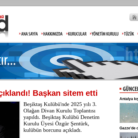
çıklandı! Başkan sitem etti
Lahmacun ve kebapta hile!
Antalya kıyıl
Beşiktaş Kulübü'nde 2025 yılı 3.
Tarım ve Orman Bakanlığı, gıda
ürünlerinde taklit ve tağşiş yapan
Olağan Divan Kurulu Toplantısı
markaları ifşalamaya devam ediyor.
yapıldı. Beşiktaş Kulübü Denetim
...
Kurulu Üyesi Özgür Şentürk,
Beşiktaş'ta şok sakatlık
Gazze'de can
kulübün borcunu açıkladı.
Beşiktaş Kulübü, futbolculardan
Wilfred Ndidi'nin ayak bileğinde