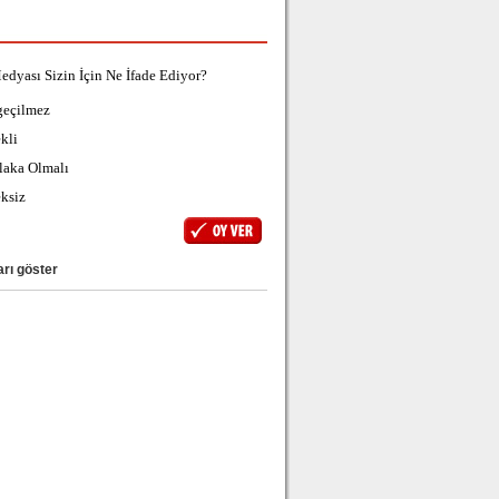
edyası Sizin İçin Ne İfade Ediyor?
geçilmez
kli
laka Olmalı
ksiz
rı göster