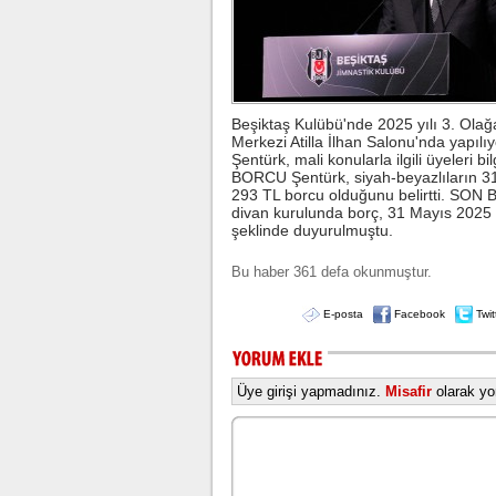
Beşiktaş Kulübü'nde 2025 yılı 3. Olağ
Merkezi Atilla İlhan Salonu'nda yapıl
Şentürk, mali konularla ilgili üyeleri 
BORCU Şentürk, siyah-beyazlıların 31
293 TL borcu olduğunu belirtti. SO
divan kurulunda borç, 31 Mayıs 2025 t
şeklinde duyurulmuştu.
Bu haber 361 defa okunmuştur.
E-posta
Facebook
Twit
Üye girişi yapmadınız.
Misafir
olarak yor