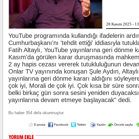
.
Beşiktaş'ta şok s
28 Kasım 2025 - 1
YouTube programında kullandığı ifadelerin ard
Cumhurbaşkanı'nı 'tehdit ettiği' iddiasıyla tutuk
Fatih Altaylı, YouTube yayınlarına geri dönme ka
Kılıçdaroğlu'ndan
Kasım'da görülen karar duruşmasında mahkeme, 
2 ay hapis cezası vererek tutukluluğunun deva
y
Onlar TV yayınında konuşan Şule Aydın, Altayl
yayınlarına geri dönme kararı aldığını söyleyerek
çok iyi, Morali de çok iyi. Çok kısa bir süre sonr
belki birkaç gün sonra sesini yeniden duyacaks
yayınlarına devam etmeye başlayacak" dedi.
Bu haber 354 defa okunmuştur.
E-posta
Facebook
Twitter
Yazdır
Önceki sayfa