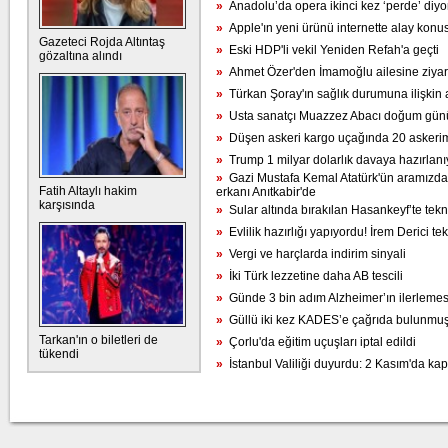
»
Anadolu’da opera ikinci kez ‘perde’ diyo
»
Apple'ın yeni ürünü internette alay konu
Gazeteci Rojda Altıntaş
»
Eski HDP'li vekil Yeniden Refah'a geçti
gözaltına alındı
»
Ahmet Özer'den İmamoğlu ailesine ziyar
»
Türkan Şoray'ın sağlık durumuna ilişkin
»
Usta sanatçı Muazzez Abacı doğum günün
»
Düşen askeri kargo uçağında 20 askerimi
»
Trump 1 milyar dolarlık davaya hazırlanı
»
Gazi Mustafa Kemal Atatürk'ün aramızdan a
Fatih Altaylı hakim
erkanı Anıtkabir'de
karşısında
»
Sular altında bırakılan Hasankeyf’te tekn
»
Evlilik hazırlığı yapıyordu! İrem Derici te
»
Vergi ve harçlarda indirim sinyali
»
İki Türk lezzetine daha AB tescili
»
Günde 3 bin adım Alzheimer’ın ilerlemesi
»
Güllü iki kez KADES’e çağrıda bulunmuş
Tarkan'ın o biletleri de
»
Çorlu'da eğitim uçuşları iptal edildi
tükendi
»
İstanbul Valiliği duyurdu: 2 Kasım'da kap