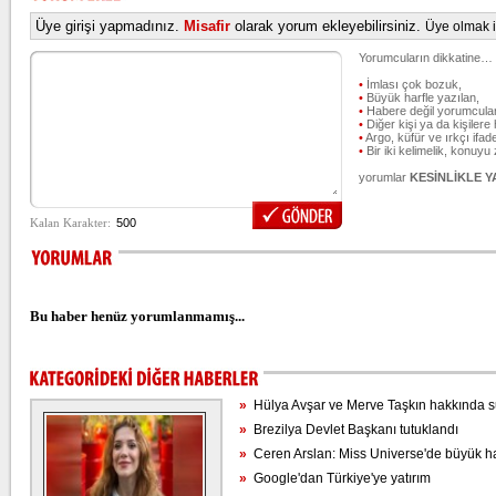
Üye girişi yapmadınız.
Misafir
olarak yorum ekleyebilirsiniz.
Üye olmak iç
Yorumcuların dikkatine…
•
İmlası çok bozuk,
•
Büyük harfle yazılan,
•
Habere değil yorumcular
•
Diğer kişi ya da kişilere 
•
Argo, küfür ve ırkçı ifade
•
Bir iki kelimelik, konuyu
yorumlar
KESİNLİKLE 
Bu haber henüz yorumlanmamış...
»
Hülya Avşar ve Merve Taşkın hakkında 
»
Brezilya Devlet Başkanı tutuklandı
»
Ceren Arslan: Miss Universe'de büyük haya
»
Google'dan Türkiye'ye yatırım