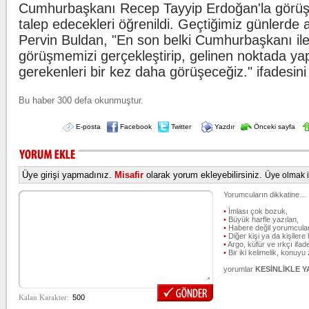
Cumhurbaşkanı Recep Tayyip Erdoğan'la görüş
talep edecekleri öğrenildi. Geçtiğimiz günlerde
Pervin Buldan, "En son belki Cumhurbaşkanı ile
görüşmemizi gerçekleştirip, gelinen noktada ya
gerekenleri bir kez daha görüşeceğiz." ifadesini
Bu haber 300 defa okunmuştur.
E-posta
Facebook
Twitter
Yazdır
Önceki sayfa
Üye girişi yapmadınız.
Misafir
olarak yorum ekleyebilirsiniz.
Üye olmak iç
Yorumcuların dikkatine…
•
İmlası çok bozuk,
•
Büyük harfle yazılan,
•
Habere değil yorumcular
•
Diğer kişi ya da kişilere 
•
Argo, küfür ve ırkçı ifade
•
Bir iki kelimelik, konuyu
yorumlar
KESİNLİKLE 