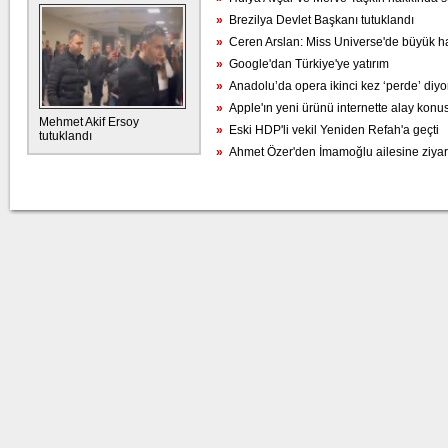
»
Brezilya Devlet Başkanı tutuklandı
»
Ceren Arslan: Miss Universe'de büyük haya
»
Google'dan Türkiye'ye yatırım
»
Anadolu’da opera ikinci kez ‘perde’ diyo
»
Apple'ın yeni ürünü internette alay konu
Mehmet Akif Ersoy
»
Eski HDP'li vekil Yeniden Refah'a geçti
tutuklandı
»
Ahmet Özer'den İmamoğlu ailesine ziyar