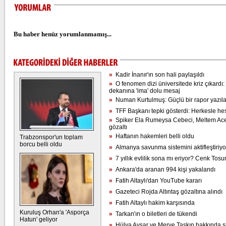
Bu haber henüz yorumlanmamış...
»
Kadir İnanır'ın son hali paylaşıldı
»
O fenomen dizi üniversitede kriz çıkardı:
dekanına 'ima' dolu mesaj
»
Numan Kurtulmuş: Güçlü bir rapor yazıl
»
TFF Başkanı tepki gösterdi: Herkesle h
»
Spiker Ela Rumeysa Cebeci, Meltem Acet
gözaltı
»
Haftanın hakemleri belli oldu
Trabzonspor'un toplam
borcu belli oldu
»
Almanya savunma sistemini aktifleştiriyo
»
7 yıllık evlilik sona mı eriyor? Cenk To
»
Ankara'da aranan 994 kişi yakalandı
»
Fatih Altaylı'dan YouTube kararı
»
Gazeteci Rojda Altıntaş gözaltına alındı
»
Fatih Altaylı hakim karşısında
Kuruluş Orhan'a 'Asporça
»
Tarkan'ın o biletleri de tükendi
Hatun' geliyor
»
Hülya Avşar ve Merve Taşkın hakkında 