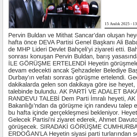
adliyey
Lahmacun ve kebapta h
15 Aralık 2025 - 1
Tarım 
ürünle
markal
Pervin Buldan ve Mithat Sancar'dan oluşan heye
...
hafta önce DEVA Partisi Genel Başkanı Ali Bab
de MHP Lideri Devlet Bahçeli'yi ziyareti etti. Bahç
Beşiktaş'ta şok sakatl
Beşikt
sonrası konuşan Pervin Buldan, barış yasasınd
Wilfred
ligaman
İLE GÖRÜŞME ERTELENDİ Heyetin görüşmeler
duyurd
devam edecekti ancak Şehzadeler Belediye Ba
Durbay'ın vefatı sonrası görüşme ertelendi. Ge
dakikalarda gelen son dakikaya göre ise heyet,
talebinde bulundu. AK PARTİ VE ADALET BAK
RANDEVU TALEBİ Dem Parti İmralı heyeti, AK P
Bakanlığı’ndan da görüşme için randevu talep e
bu hafta içinde gerçekleşmesi bekleniyor. Heyet
Gelecek Partisi'ni ziyaret ederek, Ahmet Davuto
görüşecek. SIRADAKİ GÖRÜŞME CUMHURB
ERDOĞAN'LA Heyetin siyasi parti turlarından s