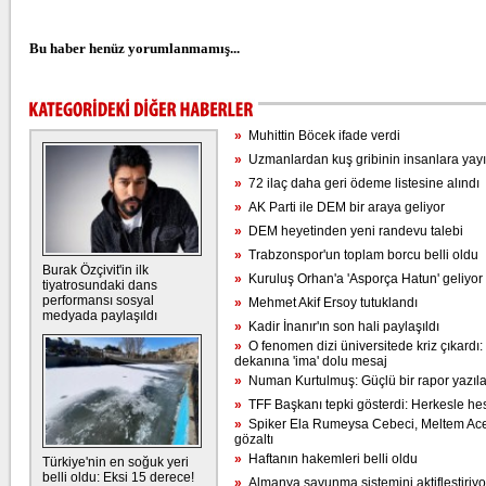
Bu haber henüz yorumlanmamış...
»
Muhittin Böcek ifade verdi
»
Uzmanlardan kuş gribinin insanlara yayılı
»
72 ilaç daha geri ödeme listesine alındı
»
AK Parti ile DEM bir araya geliyor
»
DEM heyetinden yeni randevu talebi
»
Trabzonspor'un toplam borcu belli oldu
Burak Özçivit'in ilk
»
Kuruluş Orhan'a 'Asporça Hatun' geliyor
tiyatrosundaki dans
performansı sosyal
»
Mehmet Akif Ersoy tutuklandı
medyada paylaşıldı
»
Kadir İnanır'ın son hali paylaşıldı
»
O fenomen dizi üniversitede kriz çıkardı:
dekanına 'ima' dolu mesaj
»
Numan Kurtulmuş: Güçlü bir rapor yazıl
»
TFF Başkanı tepki gösterdi: Herkesle h
»
Spiker Ela Rumeysa Cebeci, Meltem Acet
gözaltı
»
Haftanın hakemleri belli oldu
Türkiye'nin en soğuk yeri
belli oldu: Eksi 15 derece!
»
Almanya savunma sistemini aktifleştiriyo