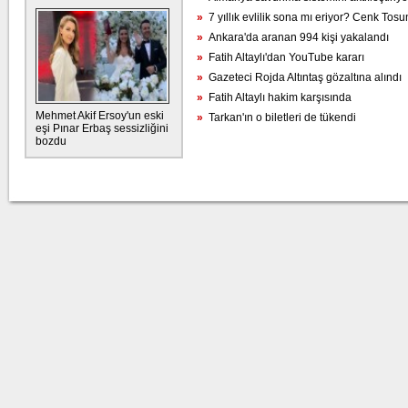
»
7 yıllık evlilik sona mı eriyor? Cenk To
»
Ankara'da aranan 994 kişi yakalandı
»
Fatih Altaylı'dan YouTube kararı
»
Gazeteci Rojda Altıntaş gözaltına alındı
»
Fatih Altaylı hakim karşısında
Mehmet Akif Ersoy'un eski
»
Tarkan'ın o biletleri de tükendi
eşi Pınar Erbaş sessizliğini
bozdu