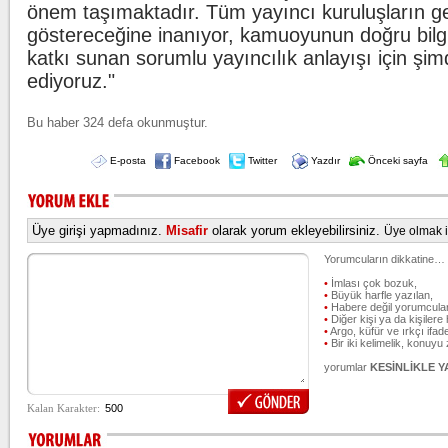
önem taşımaktadır. Tüm yayıncı kuruluşların ge
göstereceğine inanıyor, kamuoyunun doğru bilgi
katkı sunan sorumlu yayıncılık anlayışı için şi
ediyoruz."
Bu haber 324 defa okunmuştur.
E-posta
Facebook
Twitter
Yazdır
Önceki sayfa
Üye girişi yapmadınız.
Misafir
olarak yorum ekleyebilirsiniz.
Üye olmak iç
Yorumcuların dikkatine…
•
İmlası çok bozuk,
•
Büyük harfle yazılan,
•
Habere değil yorumcular
•
Diğer kişi ya da kişilere 
•
Argo, küfür ve ırkçı ifade
•
Bir iki kelimelik, konuyu
yorumlar
KESİNLİKLE 