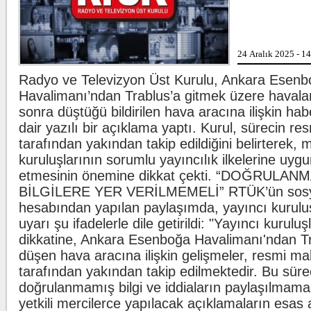
ziyareti yaptı. Kılıçdar
yöneticileri eşlik etti.
Oğuzhan Uğur adliyeye sevk edildi
24 Aralık 2025 - 1
İstanbul Emniyet Müdü
Suçlarla Mücadele Şu
ekiplerince Ahbap Derne
Radyo ve Televizyon Üst Kurulu, Ankara Esen
Havalimanı’ndan Trablus’a gitmek üzere haval
sonra düştüğü bildirilen hava aracına ilişkin ha
İstanbul'u dev çekirge bastı! Balkon
evlere kadar girdiler
İstanbul'un farklı ilçel
dair yazılı bir açıklama yaptı. Kurul, sürecin r
günlerde görülmeye b
çekirgeler, vatandaşlard
tarafından yakından takip edildiğini belirterek,
kuruluşlarının sorumlu yayıncılık ilkelerine uyg
etmesinin önemine dikkat çekti. “DOĞRULAN
BİLGİLERE YER VERİLMEMELİ” RTÜK’ün sos
hesabından yapılan paylaşımda, yayıncı kuruluş
uyarı şu ifadelerle dile getirildi: "Yayıncı kurulu
dikkatine, Ankara Esenboğa Havalimanı'ndan Tr
düşen hava aracına ilişkin gelişmeler, resmi m
tarafından yakından takip edilmektedir. Bu süre
doğrulanmamış bilgi ve iddiaların paylaşılmama
yetkili mercilerce yapılacak açıklamaların esas