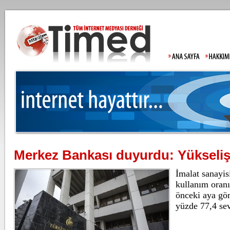
Merkez Bankası duyurdu: Yükseliş
Moody's Türkiye tahminini aç
İmalat sanayis
Uluslararası 
kuruluşu Mood
kullanım oran
periyodik inc
önceki aya gör
yüzde 77,4 sev
Gülistan Doku'nun babasında
Allah'tan korkmadınız!
Gülistan Doku
soruşturmada 