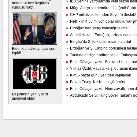
»
İBB Şehir Tiyatroları'nda yeni sezon bell
neden iki kez özgürlük
vurgusu yaptı
»
Müge Anlı'yı sinirlendiren fotoğraf! Canlı
»
CHP milletvekillerinden Soyer’e destek!
»
Netflix’in 4,56 milyon dolar ödüllü yarış
»
Erdoğan'dan 'vergi kolaylığı' talimatı
»
Ahmet Hakan: Erdoğan, tartışmasız en ba
»
Belçika'da 2 Türk bilim insanına ödül
»
Erdoğan ve Şi Cinping görüşmesi başla
Biden'dan Ukrayna'ya sert
tepki!
»
Tarımda endişelendiren tablo: Enflasyon
»
Emin Çölaşan yazdı: Bu evleri kimler nas
»
Yılmaz Özdil: Hayata karşı duruşun ikame
»
KPSS pazar günü yeniden yapılacak
»
Bakan Ersoy: Kız Kulesi çürümüş
»
Emin Çölaşan yazdı: Hem zavallı, hem d
Beşiktaş'ın yeni yıldızı
»
Abdulkadir Selvi: Tunç Soyer Tarkan’ı gö
ameliyat oldu!