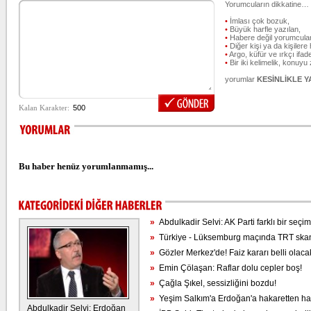
Yorumcuların dikkatine…
•
İmlası çok bozuk,
•
Büyük harfle yazılan,
•
Habere değil yorumcular
•
Diğer kişi ya da kişilere 
•
Argo, küfür ve ırkçı ifade
•
Bir iki kelimelik, konuyu
yorumlar
KESİNLİKLE 
Bu haber henüz yorumlanmamış...
»
Abdulkadir Selvi: AK Parti farklı bir seç
»
Türkiye - Lüksemburg maçında TRT skan
»
Gözler Merkez'de! Faiz kararı belli olaca
»
Emin Çölaşan: Raflar dolu cepler boş!
»
Çağla Şıkel, sessizliğini bozdu!
»
Yeşim Salkım'a Erdoğan'a hakaretten hap
Abdulkadir Selvi: Erdoğan