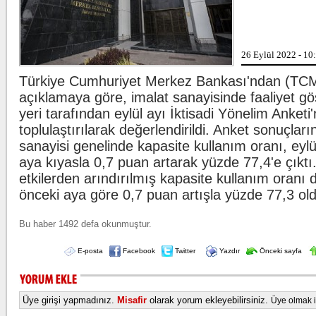
adliyeye sevk 
Lahmacun ve kebapta hile!
26 Eylül 2022 - 10
Tarım ve Orm
ürünlerinde t
markaları if
Türkiye Cumhuriyet Merkez Bankası'ndan (TCM
...
açıklamaya göre, imalat sanayisinde faaliyet gö
yeri tarafından eylül ayı İktisadi Yönelim Anketi'
Beşiktaş'ta şok sakatlık
Beşiktaş Kulü
toplulaştırılarak değerlendirildi. Anket sonuçları
Wilfred Ndidi'
ligaman yarala
sanayisi genelinde kapasite kullanım oranı, eylü
duyurdu.
aya kıyasla 0,7 puan artarak yüzde 77,4'e çıkt
etkilerden arındırılmış kapasite kullanım oranı
önceki aya göre 0,7 puan artışla yüzde 77,3 ol
Bu haber 1492 defa okunmuştur.
E-posta
Facebook
Twitter
Yazdır
Önceki sayfa
Üye girişi yapmadınız.
Misafir
olarak yorum ekleyebilirsiniz.
Üye olmak iç