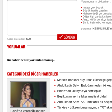
Yorumcuların dikkatine…
•
İmlası çok bozuk,
•
Büyük harfle yazılan,
•
Habere değil yorumcular
•
Diğer kişi ya da kişilere 
•
Argo, küfür ve ırkçı ifade
•
Bir iki kelimelik, konuyu
yorumlar
KESİNLİKLE 
Bu haber henüz yorumlanmamış...
»
Merkez Bankası duyurdu: Yükselişe geçt
»
Abdulkadir Selvi: Erdoğan neden iki kez
»
Biden'dan Ukrayna'ya sert tepki!
»
Beşiktaş'ın yeni yıldızı ameliyat oldu!
»
Abdulkadir Selvi: AK Parti farklı bir seç
»
Türkiye - Lüksemburg maçında TRT skan
Elazığ'da vereceği konseri