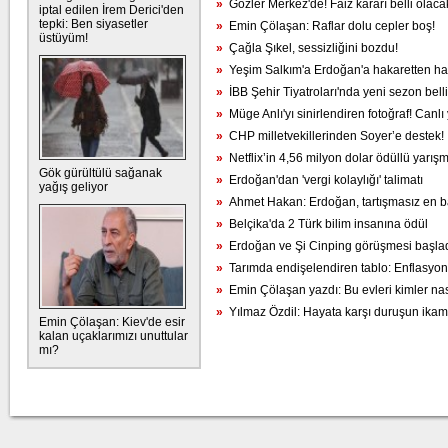
»
Gözler Merkez'de! Faiz kararı belli olaca
iptal edilen İrem Derici'den
tepki: Ben siyasetler
»
Emin Çölaşan: Raflar dolu cepler boş!
üstüyüm!
»
Çağla Şıkel, sessizliğini bozdu!
»
Yeşim Salkım'a Erdoğan'a hakaretten hap
»
İBB Şehir Tiyatroları'nda yeni sezon bell
»
Müge Anlı'yı sinirlendiren fotoğraf! Canlı
»
CHP milletvekillerinden Soyer’e destek!
»
Netflix’in 4,56 milyon dolar ödüllü yarış
Gök gürültülü sağanak
»
Erdoğan'dan 'vergi kolaylığı' talimatı
yağış geliyor
»
Ahmet Hakan: Erdoğan, tartışmasız en ba
»
Belçika'da 2 Türk bilim insanına ödül
»
Erdoğan ve Şi Cinping görüşmesi başla
»
Tarımda endişelendiren tablo: Enflasyon
»
Emin Çölaşan yazdı: Bu evleri kimler nas
»
Yılmaz Özdil: Hayata karşı duruşun ikame
Emin Çölaşan: Kiev'de esir
kalan uçaklarımızı unuttular
mı?