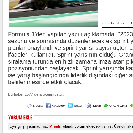
mark
...
Beşiktaş'ta şok sakat
28 Eylül 2022 - 09
Beşik
Wilfr
ligam
Formula 1'den yapılan yazılı açıklamada, "202
duyu
sezonu ve sonrasında düzenlenecek ek sprint yar
planlar onaylandı ve sprint yarışı sayısı üçten al
Kılıçdaroğlu'ndan esn
CHP 
ifadeleri kullanıldı. Sprint yarışının olduğu Gran
Kılıç
ziyar
sıralama turunda en hızlı zamana imza atan pilo
yöneti
pozisyonundan başlayacak. Sprint yarışında ka
ise yarış başlangıcında liderlik dışındaki diğer s
belirlenmesinde etkili olacak.
Bu haber 1577 defa okunmuştur.
E-posta
Facebook
Twitter
Yazdır
Önceki sayfa
Üye girişi yapmadınız.
Misafir
olarak yorum ekleyebilirsiniz.
Üye olmak iç