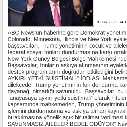
markaları ifşalamaya 
...
Beşiktaş'ta şok sakatlık
9 Ocak 2026 - 14:1
Beşiktaş Kulübü, futb
Wilfred Ndidi'nin ayak 
ligaman yaralanması te
ABC News’ün haberine göre Demokrat yönetimde
duyurdu.
Colorado, Minnesota, Illinois ve New York eyalet
başsavcıları, Trump yönetiminin çocuk ve ailele
Kılıçdaroğlu'ndan esnafa ziyaret
CHP Genel Başkanı 
federal sosyal fonları dondurmasına karşı ortak
Kılıçdaroğlu, Ankara U
ziyareti yaptı. Kılıçdar
New York Güney Bölgesi Bölge Mahkemesi’nde 
yöneticileri eşlik etti.
Başsavcılar, fonların askıya alınmasının eyaletl
destek programlarını doğrudan etkilediğini beli
AYKIRI YETKİ SUİSTİMALİ” İDDİASI Mahkeme
dilekçede, Trump yönetiminin fon dondurma kar
dayanağı olmadığı savunuldu. Başsavcılar, bu 
“anayasaya aykırı yetki suistimali” olarak nitele
kapsamında mahkemeden, Trump yönetiminin 
işlemini durdurmasına ve askıya alınan kaynakl
bırakılmasına yönelik açık bir talimat verilmesi 
SAVUNMASIZ AİLELER BEDEL ÖDÜYOR” New Y