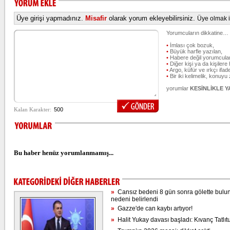
Üye girişi yapmadınız.
Misafir
olarak yorum ekleyebilirsiniz.
Üye olmak iç
Yorumcuların dikkatine…
•
İmlası çok bozuk,
•
Büyük harfle yazılan,
•
Habere değil yorumcular
•
Diğer kişi ya da kişilere 
•
Argo, küfür ve ırkçı ifade
•
Bir iki kelimelik, konuyu
yorumlar
KESİNLİKLE 
Bu haber henüz yorumlanmamış...
»
Cansız bedeni 8 gün sonra gölette bulun
nedeni belirlendi
»
Gazze'de can kaybı artıyor!
»
Halit Yukay davası başladı: Kıvanç Tatlıt