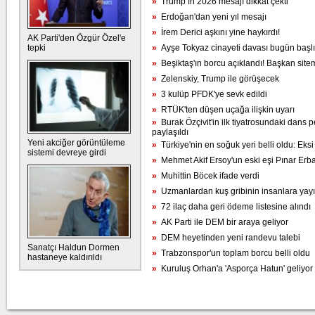
»
Trump’ın 2026 mesajı dikkat çekti
»
Erdoğan'dan yeni yıl mesajı
»
İrem Derici aşkını yine haykırdı!
AK Parti'den Özgür Özel'e
tepki
»
Ayşe Tokyaz cinayeti davası bugün başlı
»
Beşiktaş'ın borcu açıklandı! Başkan sitem
»
Zelenskiy, Trump ile görüşecek
»
3 kulüp PFDK'ye sevk edildi
»
RTÜK'ten düşen uçağa ilişkin uyarı
»
Burak Özçivit'in ilk tiyatrosundaki dans
paylaşıldı
Yeni akciğer görüntüleme
»
Türkiye'nin en soğuk yeri belli oldu: Eks
sistemi devreye girdi
»
Mehmet Akif Ersoy'un eski eşi Pınar Erba
»
Muhittin Böcek ifade verdi
»
Uzmanlardan kuş gribinin insanlara yayılı
»
72 ilaç daha geri ödeme listesine alındı
»
AK Parti ile DEM bir araya geliyor
»
DEM heyetinden yeni randevu talebi
Sanatçı Haldun Dormen
»
Trabzonspor'un toplam borcu belli oldu
hastaneye kaldırıldı
»
Kuruluş Orhan'a 'Asporça Hatun' geliyor