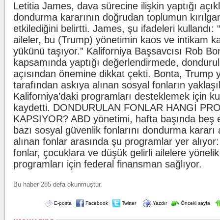
Letitia James, dava sürecine ilişkin yaptığı açı
dondurma kararının doğrudan toplumun kırılgan
etkilediğini belirtti. James, şu ifadeleri kulland
aileler, bu (Trump) yönetimin kaos ve intikam 
yükünü taşıyor.” Kaliforniya Başsavcısı Rob Bo
kapsamında yaptığı değerlendirmede, dondurula
açısından önemine dikkat çekti. Bonta, Trump 
tarafından askıya alınan sosyal fonların yaklaşı
Kaliforniya’daki programları desteklemek için kul
kaydetti. DONDURULAN FONLAR HANGİ P
KAPSIYOR? ABD yönetimi, hafta başında beş e
bazı sosyal güvenlik fonlarını dondurma kararı 
alınan fonlar arasında şu programlar yer alıyo
fonlar, çocuklara ve düşük gelirli ailelere yöneli
programları için federal finansman sağlıyor.
Bu haber 285 defa okunmuştur.
E-posta
Facebook
Twitter
Yazdır
Önceki sayfa