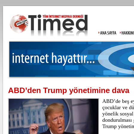
ABD’den Trump yönetimine dava
Gülistan Doku'nun babasından tepki
Allah'tan korkmadınız!
ABD’de beş eya
Gülistan Doku’nun kayb
soruşturmada gözaltın
çocuklar ve düş
adliyeye sevk edildi. ..
yönelik sosyal
dondurulması 
Lahmacun ve kebapta hile!
Trump yönetimi
Tarım ve Orman Bakan
ürünlerinde taklit ve 