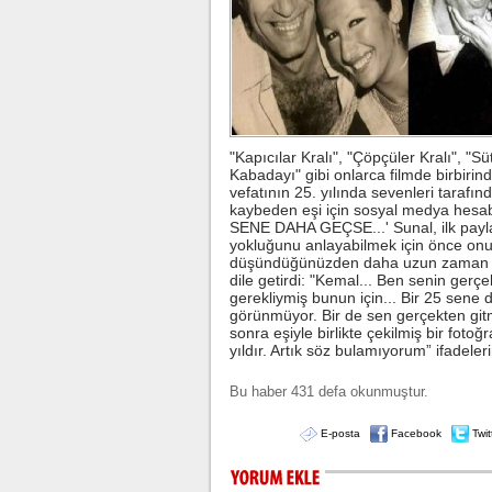
"Kapıcılar Kralı", "Çöpçüler Kralı", "
Kabadayı" gibi onlarca filmde birbirin
vefatının 25. yılında sevenleri tarafı
kaybeden eşi için sosyal medya hesab
SENE DAHA GEÇSE...' Sunal, ilk paylaş
yokluğunu anlayabilmek için önce onun
düşündüğünüzden daha uzun zaman alı
dile getirdi: "Kemal... Ben senin ger
gerekliymiş bunun için... Bir 25 se
görünmüyor. Bir de sen gerçekten git
sonra eşiyle birlikte çekilmiş bir foto
yıldır. Artık söz bulamıyorum” ifadeleri
Bu haber 431 defa okunmuştur.
E-posta
Facebook
Twit