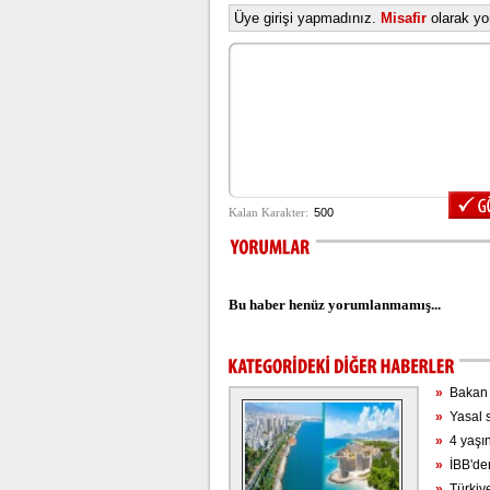
Üye girişi yapmadınız.
Misafir
olarak yor
Bu haber henüz yorumlanmamış...
»
Bakan T
»
Yasal s
»
4 yaşın
»
İBB'den
»
Türkiye