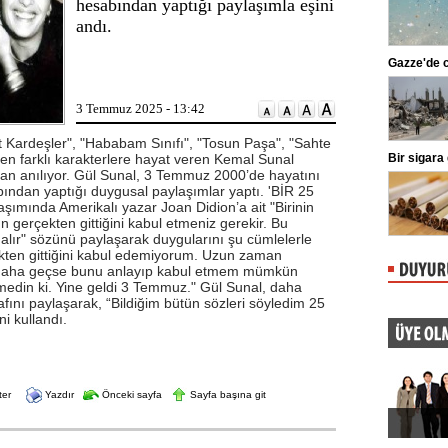
hesabından yaptığı paylaşımla eşini
markaları ifşalamaya devam ediyor.
andı.
...
Beşiktaş'ta şok sakatlık
Gazze'de c
Beşiktaş Kulübü, futbolculardan
Wilfred Ndidi'nin ayak bileğinde
ligaman yaralanması tespit edildiğini
3 Temmuz 2025 - 13:42
duyurdu.
Süt Kardeşler", "Hababam Sınıfı", "Tosun Paşa", "Sahte
den farklı karakterlere hayat veren Kemal Sunal
Kılıçdaroğlu'ndan esnafa ziyaret
Bir sigara
ndan anılıyor. Gül Sunal, 3 Temmuz 2000’de hayatını
CHP Genel Başkanı Kemal
ından yaptığı duygusal paylaşımlar yaptı. 'BİR 25
Kılıçdaroğlu, Ankara Ulus'ta esnaf
ziyareti yaptı. Kılıçdaroğlu'na parti
ımında Amerikalı yazar Joan Didion’a ait "Birinin
yöneticileri eşlik etti.
 gerçekten gittiğini kabul etmeniz gerekir. Bu
r" sözünü paylaşarak duygularını şu cümlelerle
çekten gittiğini kabul edemiyorum. Uzun zaman
ne daha geçse bunu anlayıp kabul etmem mümkün
medin ki. Yine geldi 3 Temmuz." Gül Sunal, daha
ğrafını paylaşarak, “Bildiğim bütün sözleri söyledim 25
ni kullandı.
ter
Yazdır
Önceki sayfa
Sayfa başına git