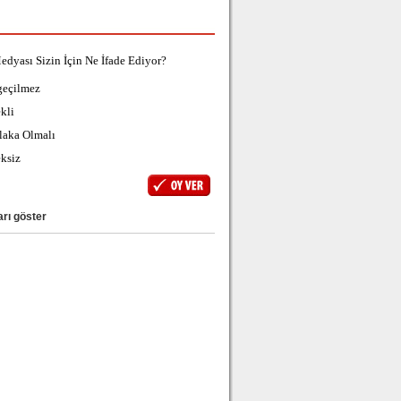
edyası Sizin İçin Ne İfade Ediyor?
geçilmez
kli
laka Olmalı
ksiz
rı göster