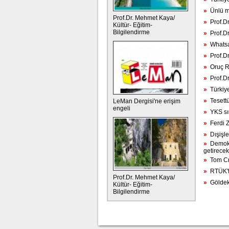
»
Ünlü ma
Prof.Dr. Mehmet Kaya/
»
Prof.Dr
Kültür- Eğitim-
Bilgilendirme
»
Prof.Dr
»
Whatsap
»
Prof.Dr
»
Oruç Re
»
Prof.Dr
»
Türkiye
»
Tesettü
LeMan Dergisi'ne erişim
engeli
»
YKS sına
»
Ferdi Z
»
Dışişler
»
Demokra
getirecek 
»
Tom Cru
»
RTÜK'te
Prof.Dr. Mehmet Kaya/
»
Göldeki
Kültür- Eğitim-
Bilgilendirme