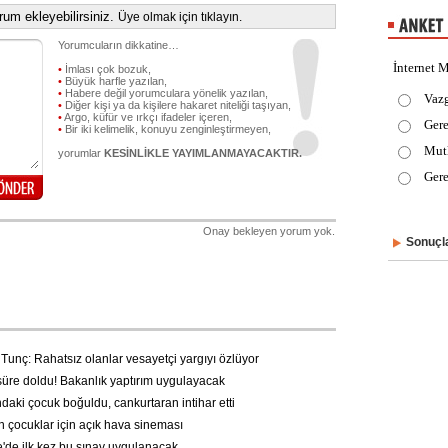
um ekleyebilirsiniz.
Üye olmak için tıklayın.
Yorumcuların dikkatine…
İnternet M
•
İmlası çok bozuk,
•
Büyük harfle yazılan,
•
Habere değil yorumculara yönelik yazılan,
Vaz
•
Diğer kişi ya da kişilere hakaret niteliği taşıyan,
•
Argo, küfür ve ırkçı ifadeler içeren,
Gere
•
Bir iki kelimelik, konuyu zenginleştirmeyen,
Mut
yorumlar
KESİNLİKLE YAYIMLANMAYACAKTIR.
Gere
Onay bekleyen yorum yok.
Sonuçla
unç: Rahatsız olanlar vesayetçi yargıyı özlüyor
üre doldu! Bakanlık yaptırım uygulayacak
daki çocuk boğuldu, cankurtaran intihar etti
 çocuklar için açık hava sineması
'de ilk kez bu sınav uygulanacak