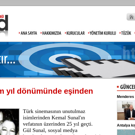
üm yıl dönümünde eşinden
Gülistan Doku'nun babasından tepki: Hiç mi
Menderes 
Allah'tan korkmadınız!
Gülistan Doku’nun kaybolmasıyla ilgili
soruşturmada gözaltına alınan 2 kişi
adliyeye sevk edildi. ...
Türk sinemasının unutulmaz
isimlerinden Kemal Sunal'ın
vefatının üzerinden 25 yıl geçti.
Lahmacun ve kebapta hile!
Antalya kı
Gül Sunal, sosyal medya
Tarım ve Orman Bakanlığı, gıda
ürünlerinde taklit ve tağşiş yapan