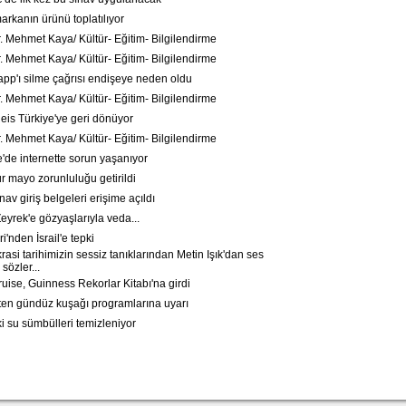
rkanın ürünü toplatılıyor
. Mehmet Kaya/ Kültür- Eğitim- Bilgilendirme
. Mehmet Kaya/ Kültür- Eğitim- Bilgilendirme
p'ı silme çağrısı endişeye neden oldu
. Mehmet Kaya/ Kültür- Eğitim- Bilgilendirme
is Türkiye'ye geri dönüyor
. Mehmet Kaya/ Kültür- Eğitim- Bilgilendirme
'de internette sorun yaşanıyor
r mayo zorunluluğu getirildi
v giriş belgeleri erişime açıldı
eyrek'e gözyaşlarıyla veda...
i'nden İsrail'e tepki
si tarihimizin sessiz tanıklarından Metin Işık'dan ses
sözler...
ise, Guinness Rekorlar Kitabı'na girdi
n gündüz kuşağı programlarına uyarı
 su sümbülleri temizleniyor