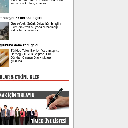
insan hareketliliği, kıyılara ...
42'nci yaşına girdi. ...
an kaybı 73 bin 381'e çıktı
Üsküdar Belediye Başkanı Sinem Ded
adliyeye sevk edildi
Gazze’deki Sağlık Bakanlığı, İsrail’in
Üsküdar Belediyesi'nde 
Ekim 2023’ten bu yana düzenlediği
rüşvet ve irtikap soruşt
saldırılarda hayatını ...
gözaltına alınan Belediye
 grubuna daha zam geldi
Önder Sav CHP'den istifa etti
Türkiye Tekel Bayileri Yardımlaşma
Eski CHP Genel Sekrete
Derneği (TBYD) Başkanı Erol
Sav, Meclis'te düzenlediğ
Dündar, Captain Black sigara
toplantısında istifa ettiği
grubuna ...