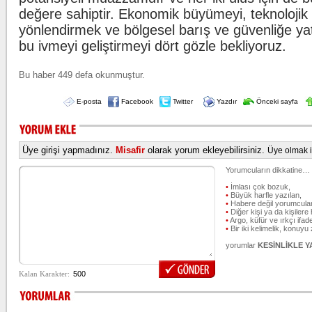
değere sahiptir. Ekonomik büyümeyi, teknolojik 
yönlendirmek ve bölgesel barış ve güvenliğe ya
bu ivmeyi geliştirmeyi dört gözle bekliyoruz.
Bu haber 449 defa okunmuştur.
E-posta
Facebook
Twitter
Yazdır
Önceki sayfa
Üye girişi yapmadınız.
Misafir
olarak yorum ekleyebilirsiniz.
Üye olmak iç
Yorumcuların dikkatine…
•
İmlası çok bozuk,
•
Büyük harfle yazılan,
•
Habere değil yorumcular
•
Diğer kişi ya da kişilere 
•
Argo, küfür ve ırkçı ifade
•
Bir iki kelimelik, konuyu
yorumlar
KESİNLİKLE 