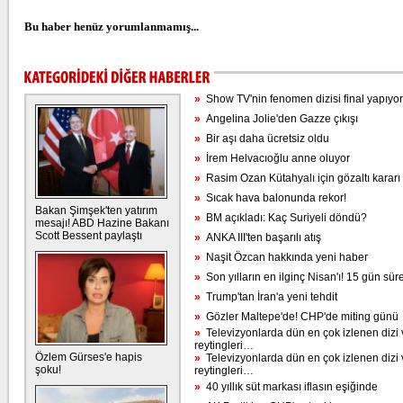
Bu haber henüz yorumlanmamış...
»
Show TV'nin fenomen dizisi final yapıyor
»
Angelina Jolie'den Gazze çıkışı
»
Bir aşı daha ücretsiz oldu
»
İrem Helvacıoğlu anne oluyor
»
Rasim Ozan Kütahyalı için gözaltı kararı
»
Sıcak hava balonunda rekor!
Bakan Şimşek'ten yatırım
»
BM açıkladı: Kaç Suriyeli döndü?
mesajı! ABD Hazine Bakanı
Scott Bessent paylaştı
»
ANKA III'ten başarılı atış
»
Naşit Özcan hakkında yeni haber
»
Son yılların en ilginç Nisan'ı! 15 gün sür
»
Trump'tan İran'a yeni tehdit
»
Gözler Maltepe'de! CHP'de miting günü
»
Televizyonlarda dün en çok izlenen dizi 
reytingleri…
Özlem Gürses'e hapis
»
Televizyonlarda dün en çok izlenen dizi 
şoku!
reytingleri…
»
40 yıllık süt markası iflasın eşiğinde