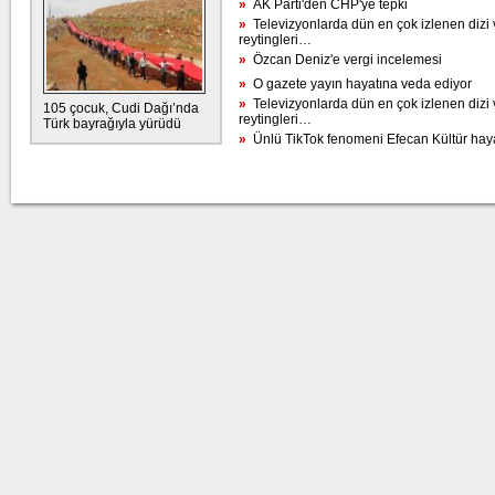
»
AK Parti'den CHP'ye tepki
»
Televizyonlarda dün en çok izlenen dizi 
reytingleri…
»
Özcan Deniz'e vergi incelemesi
»
O gazete yayın hayatına veda ediyor
»
Televizyonlarda dün en çok izlenen dizi 
105 çocuk, Cudi Dağı’nda
reytingleri…
Türk bayrağıyla yürüdü
»
Ünlü TikTok fenomeni Efecan Kültür hayat