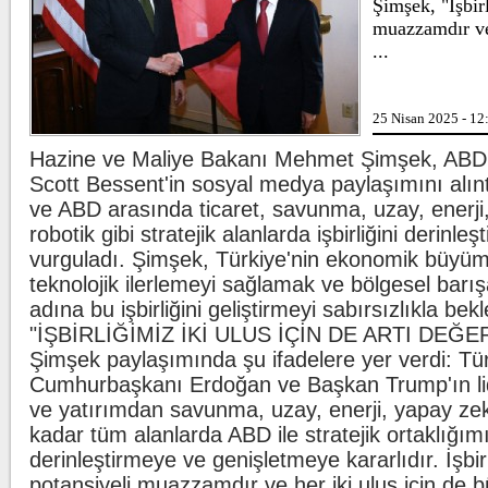
Şimşek, "İşbir
ligaman yaral
muazzamdır ve 
duyurdu.
...
Kılıçdaroğlu'ndan esnafa zi
CHP Genel 
Kılıçdaroğlu
ziyareti yaptı
25 Nisan 2025 - 12
yöneticileri eş
Hazine ve Maliye Bakanı Mehmet Şimşek, ABD
Oğuzhan Uğur adliyeye sevk
Scott Bessent'in sosyal medya paylaşımını alınt
İstanbul Emn
ve ABD arasında ticaret, savunma, uzay, enerji
Suçlarla Mü
ekiplerince A
robotik gibi stratejik alanlarda işbirliğini derinleş
vurguladı. Şimşek, Türkiye'nin ekonomik büyüm
teknolojik ilerlemeyi sağlamak ve bölgesel barı
adına bu işbirliğini geliştirmeyi sabırsızlıkla bekle
"İŞBİRLİĞİMİZ İKİ ULUS İÇİN DE ARTI DEĞE
Şimşek paylaşımında şu ifadelere yer verdi: Tür
Cumhurbaşkanı Erdoğan ve Başkan Trump'ın lide
ve yatırımdan savunma, uzay, enerji, yapay ze
kadar tüm alanlarda ABD ile stratejik ortaklığım
derinleştirmeye ve genişletmeye kararlıdır. İşbir
potansiyeli muazzamdır ve her iki ulus için de bü