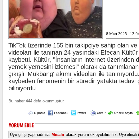
.
Beşiktaş'ta şok s
8 Mart 2025 - 12:0
TikTok üzerinde 155 bin takipçiye sahip olan 
Kılıçdaroğlu'ndan
videoları ile tanınan 24 yaşındaki Efecan Kültür
kaybetti. Kültür, "İnsanların internet üzerinden d
yemek yemesini izlemesi" olarak da tanımlana
y
çıkışlı 'Mukbang' akımı videoları ile tanınıyordu
kaybeden fenomenin bir süredir yatakta tedavi
biliniyordu.
Bu haber 444 defa okunmuştur.
E-posta
Facebook
Twitter
Yazdır
Önceki sayfa
Üye girişi yapmadınız.
Misafir
olarak yorum ekleyebilirsiniz.
Üye olmak iç