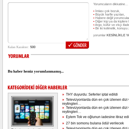
Yorumcuların dikkatine…
•
İmlası çok bozuk,
•
Büyük harfle yazılan,
•
Habere değil yorumcular
•
Diğer kişi ya da kişilere 
•
Argo, küfür ve ırkçı ifade
•
Bir iki kelimelik, konuyu
yorumlar
KESİNLİKLE 
Bu haber henüz yorumlanmamış...
»
THY duyurdu: Seferler iptal edildi
»
Televizyonlarda dün en çok izlenen dizi 
reytingleri…
»
Televizyonlarda dün en çok izlenen dizi 
reytingleri…
»
Eylem Tok ve oğlunun iadesine itiraz edi
»
27 bin somonu bulana ödül verilecek
»
Televizyonlarda dün en çok izlenen dizi 