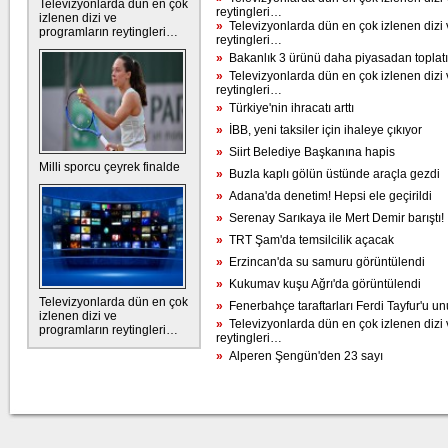
Televizyonlarda dün en çok
reytingleri…
izlenen dizi ve
»
Televizyonlarda dün en çok izlenen dizi 
programların reytingleri…
reytingleri…
»
Bakanlık 3 ürünü daha piyasadan toplatı
»
Televizyonlarda dün en çok izlenen dizi 
reytingleri…
»
Türkiye'nin ihracatı arttı
»
İBB, yeni taksiler için ihaleye çıkıyor
»
Siirt Belediye Başkanına hapis
Milli sporcu çeyrek finalde
»
Buzla kaplı gölün üstünde araçla gezdi
»
Adana'da denetim! Hepsi ele geçirildi
»
Serenay Sarıkaya ile Mert Demir barıştı!
»
TRT Şam'da temsilcilik açacak
»
Erzincan'da su samuru görüntülendi
»
Kukumav kuşu Ağrı'da görüntülendi
Televizyonlarda dün en çok
»
Fenerbahçe taraftarları Ferdi Tayfur'u u
izlenen dizi ve
»
Televizyonlarda dün en çok izlenen dizi 
programların reytingleri…
reytingleri…
»
Alperen Şengün'den 23 sayı