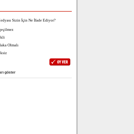
edyası Sizin İçin Ne İfade Ediyor?
geçilmez
kli
laka Olmalı
ksiz
rı göster