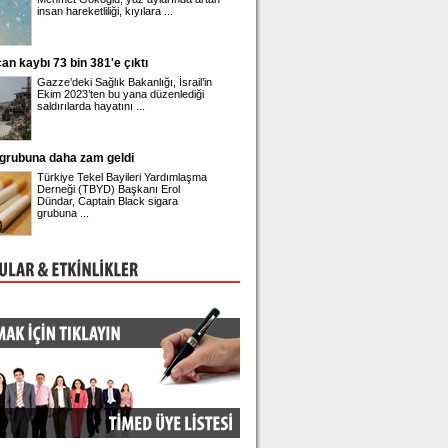
insan hareketliliği, kıyılara ...
42'nci yaşına girdi. ...
kaybı 73 bin 381'e çıktı
Üsküdar Belediye Başkanı Sinem Dedet
adliyeye sevk edildi
Gazze’deki Sağlık Bakanlığı, İsrail’in
Üsküdar Belediyesi'nde yürü
Ekim 2023’ten bu yana düzenlediği
rüşvet ve irtikap soruşturm
saldırılarda hayatını ...
gözaltına alınan Belediye Baş
ubuna daha zam geldi
Önder Sav CHP'den istifa etti
Türkiye Tekel Bayileri Yardımlaşma
Eski CHP Genel Sekreteri 
Derneği (TBYD) Başkanı Erol
Sav, Meclis'te düzenlediği b
Dündar, Captain Black sigara
toplantısında istifa ettiğini d
grubuna ...