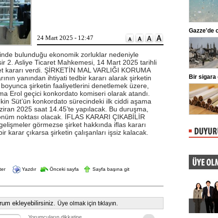
markaları ifşalamaya devam ediyor.
...
Beşiktaş'ta şok sakatlık
Gazze'de can 
24 Mart 2025 - 12:47
Beşiktaş Kulübü, futbolculardan
Wilfred Ndidi'nin ayak bileğinde
ligaman yaralanması tespit edildiğini
içinde bulunduğu ekonomik zorluklar nedeniyle
duyurdu.
ir 2. Asliye Ticaret Mahkemesi, 14 Mart 2025 tarihli
ühlet kararı verdi. ŞİRKETİN MAL VARLIĞI KORUMA
Kılıçdaroğlu'ndan esnafa ziyaret
Bir sigara gr
n yanından ihtiyati tedbir kararı alarak şirketin
 boyunca şirketin faaliyetlerini denetlemek üzere,
CHP Genel Başkanı Kemal
Kılıçdaroğlu, Ankara Ulus'ta esnaf
 Erol geçici konkordato komiseri olarak atandı.
ziyareti yaptı. Kılıçdaroğlu'na parti
n Süt’ün konkordato sürecindeki ilk ciddi aşama
yöneticileri eşlik etti.
iran 2025 saat 14.45’te yapılacak. Bu duruşma,
ir dönüm noktası olacak. İFLAS KARARI ÇIKABİLİR
lişmeler görmezse şirket hakkında iflas kararı
 karar çıkarsa şirketin çalışanları işsiz kalacak.
ter
Yazdır
Önceki sayfa
Sayfa başına git
um ekleyebilirsiniz.
Üye olmak için tıklayın.
Yorumcuların dikkatine…