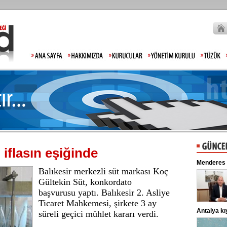
 iflasın eşiğinde
Gülistan Doku'nun babasından tepki: Hiç mi
Menderes Bel
Balıkesir merkezli süt markası Koç
Allah'tan korkmadınız!
Gülistan Doku’nun kaybolmasıyla ilgili
soruşturmada gözaltına alınan 2 kişi
Gültekin Süt, konkordato
adliyeye sevk edildi. ...
başvurusu yaptı. Balıkesir 2. Asliye
Ticaret Mahkemesi, şirkete 3 ay
Lahmacun ve kebapta hile!
Antalya kıyıl
süreli geçici mühlet kararı verdi.
Tarım ve Orman Bakanlığı, gıda
ürünlerinde taklit ve tağşiş yapan