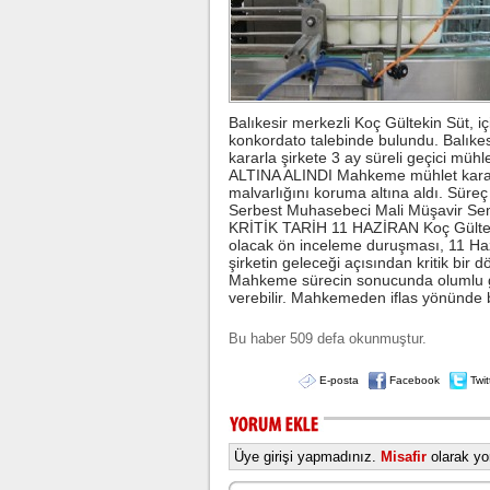
Balıkesir merkezli Koç Gültekin Süt, 
konkordato talebinde bulundu. Balıkes
kararla şirkete 3 ay süreli geçici m
ALTINA ALINDI Mahkeme mühlet kararını
malvarlığını koruma altına aldı. Süreç
Serbest Muhasebeci Mali Müşavir Sema
KRİTİK TARİH 11 HAZİRAN Koç Gülteki
olacak ön inceleme duruşması, 11 Haz
şirketin geleceği açısından kritik b
Mahkeme sürecin sonucunda olumlu ge
verebilir. Mahkemeden iflas yönünde bir
Bu haber 509 defa okunmuştur.
E-posta
Facebook
Twit
Üye girişi yapmadınız.
Misafir
olarak yor