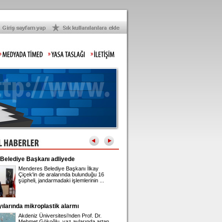
ediye Başkanı adliyede
İran'dan Hürmüz Boğazı açıklaması
Menderes Belediye Başkanı İlkay
İran Dışişleri Bakanı Abbas 
Çiçek'in de aralarında bulunduğu 16
Umman ile Hürmüz Boğazı'n
şüpheli, jandarmadaki işlemlerinin ...
geleceğine ilişkin yürütülen
müzakerelerde ...
arında mikroplastik alarmı
Gupse Özay'ın 42'nci yaş kutlaması
Akdeniz Üniversitesi’nden Prof. Dr.
Barış Arduç ile evli olan ve 
Mehmet Gökoğlu, yaz aylarında artan
adında bir kızı bulunan Gup