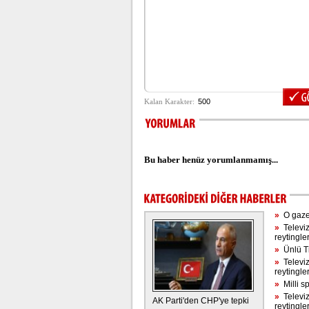
Bu haber henüz yorumlanmamış...
»
O gazet
»
Televiz
reytingle
»
Ünlü Ti
»
Televiz
reytingle
»
Milli s
»
Televiz
AK Parti'den CHP'ye tepki
reytingle