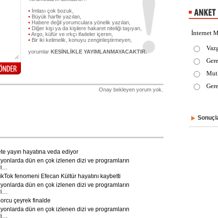
•
İmlası çok bozuk,
•
Büyük harfle yazılan,
•
Habere değil yorumculara yönelik yazılan,
•
Diğer kişi ya da kişilere hakaret niteliği taşıyan,
İnternet M
•
Argo, küfür ve ırkçı ifadeler içeren,
•
Bir iki kelimelik, konuyu zenginleştirmeyen,
Vaz
yorumlar
KESİNLİKLE YAYIMLANMAYACAKTIR.
Gere
Mut
Gere
Onay bekleyen yorum yok.
Sonuçla
e yayın hayatına veda ediyor
yonlarda dün en çok izlenen dizi ve programların
ri…
kTok fenomeni Efecan Kültür hayatını kaybetti
yonlarda dün en çok izlenen dizi ve programların
ri…
porcu çeyrek finalde
yonlarda dün en çok izlenen dizi ve programların
ri…