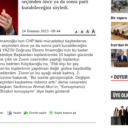
seçimden önce ya da sonra parti
ligaman yaralanması tespit edildiğini
kurabileceğini söyledi.
duyurdu.
Kılıçdaroğlu'ndan esnafa ziyaret
Bir sigara
CHP Genel Başkanı Kemal
Kılıçdaroğlu, Ankara Ulus'ta esnaf
ziyareti yaptı. Kılıçdaroğlu'na parti
24 Temmuz 2023 - 09:44
yöneticileri eşlik etti.
 İmamoğlu'nun CHP’deki mücadeleyi kaybederse,
el seçimden önce ya da sonra parti kurabileceğini
Oğuzhan Uğur adliyeye sevk edildi
İran'dan 
N YAZISI Doğrusu Ekrem İmamoğlu’nun bu kadar
İstanbul Emniyet Müdürlüğü Mali
elediye Başkanları toplantısında 10 kaplan gücünde
Suçlarla Mücadele Şube Müdürlüğü
ekiplerince Ahbap Derneği'nin ...
e çıktı ve Zoom üzerinden yaptığı toplantıyı
nu belirten Kılıçdaroğlu’na, “Etik dışı bir şey
l bu toplantının yapılması değil, gizlice kaydedilip
 beklerdim. Zoom’un bu ayağı eksik kalmış. 2-
üzüne bakarak, “Biz sizinle görüşmüştük. Değişim
seçimleri kaybetme riskimiz arttı” deme cesaretini
Başkan Yardımcısı Ahmet Akın’ın, “Konuşmanızı
 “Bırakın konuşayım” diye tepki gösterdi.
ter
Yazdır
Önceki sayfa
Sayfa başına git