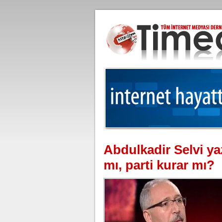
Abdulkadir Selvi y
mı, parti kurar mı?