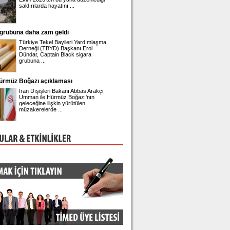
saldırılarda hayatını ...
gözaltına alınan Belediye
 grubuna daha zam geldi
Önder Sav CHP'den istifa etti
Türkiye Tekel Bayileri Yardımlaşma
Eski CHP Genel Sekrete
Derneği (TBYD) Başkanı Erol
Sav, Meclis'te düzenlediğ
Dündar, Captain Black sigara
toplantısında istifa ettiği
grubuna ...
Hürmüz Boğazı açıklaması
Engin Polat'ın hesabına erişim engeli!
İran Dışişleri Bakanı Abbas Arakçi,
Ünlü fenomen Dilan Polat
Umman ile Hürmüz Boğazı'nın
eşi Engin Polat'ın sosya
geleceğine ilişkin yürütülen
platformu Instagram hes
müzakerelerde ...
engeli geldi.