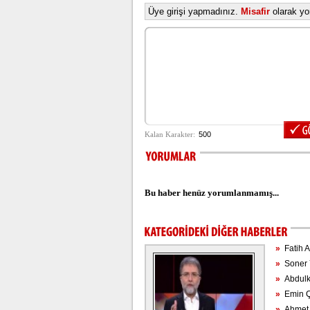
Üye girişi yapmadınız.
Misafir
olarak yor
Bu haber henüz yorumlanmamış...
»
Fatih Al
»
Soner Ya
»
Abdulka
»
Emin Çö
»
Ahmet H