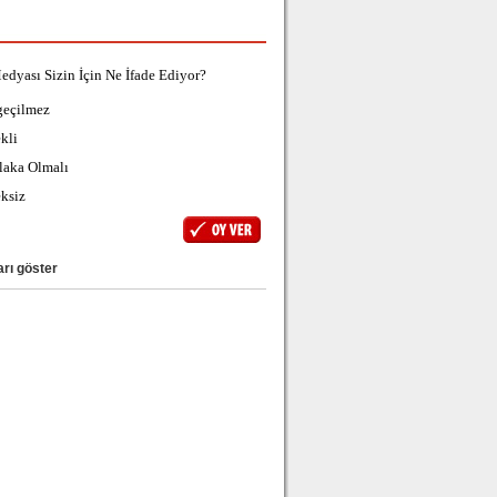
edyası Sizin İçin Ne İfade Ediyor?
geçilmez
kli
laka Olmalı
ksiz
rı göster