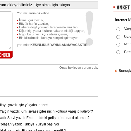
um ekleyebilirsiniz.
Üye olmak için tıklayın.
Yorumcuların dikkatine…
İnternet M
•
İmlası çok bozuk,
•
Büyük harfle yazılan,
•
Habere değil yorumculara yönelik yazılan,
Vaz
•
Diğer kişi ya da kişilere hakaret niteliği taşıyan,
•
Argo, küfür ve ırkçı ifadeler içeren,
Gere
•
Bir iki kelimelik, konuyu zenginleştirmeyen,
Mut
yorumlar
KESİNLİKLE YAYIMLANMAYACAKTIR.
Gere
Onay bekleyen yorum yok.
Sonuçla
taylı yazdı: İşte yüzyılın ihaneti
lçın yazdı: Kimi siyasetçiler niçin koltuğa yapışıp kalıyor?
dir Selvi yazdı: Ekonomideki gelişmeleri nasıl okumalı?
laşan yazdı: Türkiye Yüzyılı başlıyor
akan yazdı: Biz bu adama mı oy verdik?