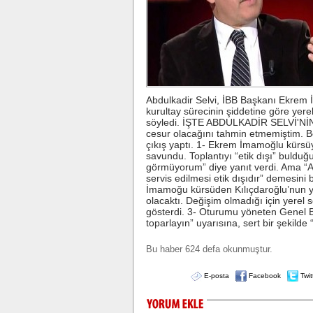
Abdulkadir Selvi, İBB Başkanı Ekrem
kurultay sürecinin şiddetine göre yer
söyledi. İŞTE ABDULKADİR SELVİ'Nİ
cesur olacağını tahmin etmemiştim. B
çıkış yaptı. 1- Ekrem İmamoğlu kürsüy
savundu. Toplantıyı “etik dışı” bulduğu
görmüyorum” diye yanıt verdi. Ama “Ası
servis edilmesi etik dışıdır” demesini
İmamoğu kürsüden Kılıçdaroğlu’nun y
olacaktı. Değişim olmadığı için yerel 
gösterdi. 3- Oturumu yöneten Genel 
toparlayın” uyarısına, sert bir şekilde
Bu haber 624 defa okunmuştur.
E-posta
Facebook
Twit