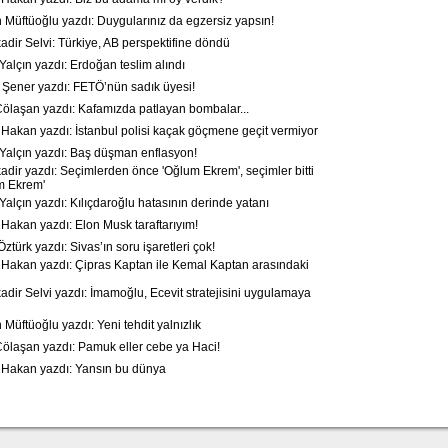
üftüoğlu yazdı: Duygularınız da egzersiz yapsın!
dir Selvi: Türkiye, AB perspektifine döndü
alçın yazdı: Erdoğan teslim alındı
ener yazdı: FETÖ’nün sadık üyesi!
laşan yazdı: Kafamızda patlayan bombalar...
akan yazdı: İstanbul polisi kaçak göçmene geçit vermiyor
alçın yazdı: Baş düşman enflasyon!
dir yazdı: Seçimlerden önce 'Oğlum Ekrem', seçimler bitti
m Ekrem'
alçın yazdı: Kılıçdaroğlu hatasının derinde yatanı
akan yazdı: Elon Musk taraftarıyım!
türk yazdı: Sivas’ın soru işaretleri çok!
akan yazdı: Çipras Kaptan ile Kemal Kaptan arasındaki
dir Selvi yazdı: İmamoğlu, Ecevit stratejisini uygulamaya
üftüoğlu yazdı: Yeni tehdit yalnızlık
laşan yazdı: Pamuk eller cebe ya Haci!
Hakan yazdı: Yansın bu dünya