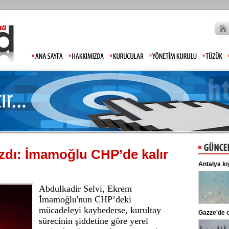
azdı: İmamoğlu CHP’de kalır
Lahmacun ve kebapta hile!
Antalya kı
Tarım ve Orman Bakanlığı, gıda
ürünlerinde taklit ve tağşiş yapan
markaları ifşalamaya devam ediyor.
Abdulkadir Selvi, Ekrem
...
İmamoğlu'nun CHP’deki
mücadeleyi kaybederse, kurultay
Beşiktaş'ta şok sakatlık
Gazze'de c
sürecinin şiddetine göre yerel
Beşiktaş Kulübü, futbolculardan
Wilfred Ndidi'nin ayak bileğinde