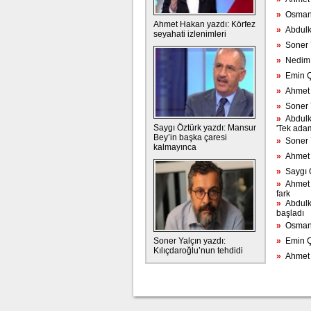
»
Osman M
Ahmet Hakan yazdı: Körfez
»
Abdulka
seyahati izlenimleri
»
Soner Y
»
Nedim Ş
»
Emin Çö
»
Ahmet H
»
Soner Y
»
Abdulka
Saygı Öztürk yazdı: Mansur
'Tek ada
Bey’in başka çaresi
»
Soner Y
kalmayınca
»
Ahmet H
»
Saygı Öz
»
Ahmet H
fark
»
Abdulka
başladı
»
Osman M
Soner Yalçın yazdı:
»
Emin Çö
Kılıçdaroğlu’nun tehdidi
»
Ahmet 