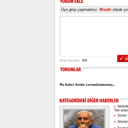
Üye girişi yapmadınız.
Misafir
olarak yor
Bu haber henüz yorumlanmamış...
»
Abdulka
'Tek ada
»
Soner Y
»
Ahmet H