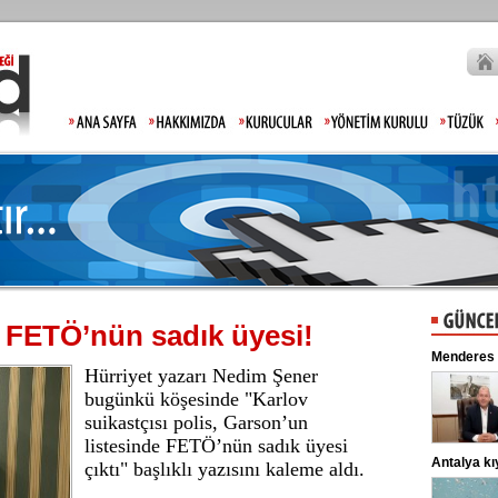
 FETÖ’nün sadık üyesi!
Gülistan Doku'nun babasından tepki: Hiç mi
Menderes Be
Hürriyet yazarı Nedim Şener
Allah'tan korkmadınız!
Gülistan Doku’nun kaybolmasıyla ilgili
soruşturmada gözaltına alınan 2 kişi
bugünkü köşesinde "Karlov
adliyeye sevk edildi. ...
suikastçısı polis, Garson’un
listesinde FETÖ’nün sadık üyesi
Lahmacun ve kebapta hile!
Antalya kıyı
çıktı" başlıklı yazısını kaleme aldı.
Tarım ve Orman Bakanlığı, gıda
ürünlerinde taklit ve tağşiş yapan