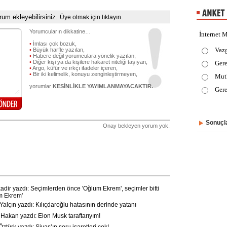
um ekleyebilirsiniz.
Üye olmak için tıklayın.
Yorumcuların dikkatine…
İnternet M
•
İmlası çok bozuk,
Vaz
•
Büyük harfle yazılan,
•
Habere değil yorumculara yönelik yazılan,
•
Diğer kişi ya da kişilere hakaret niteliği taşıyan,
Gere
•
Argo, küfür ve ırkçı ifadeler içeren,
•
Bir iki kelimelik, konuyu zenginleştirmeyen,
Mut
yorumlar
KESİNLİKLE YAYIMLANMAYACAKTIR.
Gere
Sonuçla
Onay bekleyen yorum yok.
dir yazdı: Seçimlerden önce 'Oğlum Ekrem', seçimler bitti
m Ekrem'
alçın yazdı: Kılıçdaroğlu hatasının derinde yatanı
akan yazdı: Elon Musk taraftarıyım!