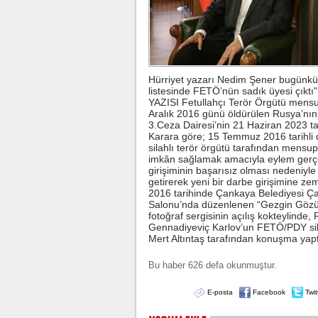
Hürriyet yazarı Nedim Şener bugünkü 
listesinde FETÖ’nün sadık üyesi çıktı
YAZISI Fetullahçı Terör Örgütü mensu
Aralık 2016 günü öldürülen Rusya’nın A
3.Ceza Dairesi’nin 21 Haziran 2023 tari
Karara göre; 15 Temmuz 2016 tarihli 
silahlı terör örgütü tarafından mensu
imkân sağlamak amacıyla eylem gerçek
girişiminin başarısız olması nedeniyl
getirerek yeni bir darbe girişimine ze
2016 tarihinde Çankaya Belediyesi Ça
Salonu’nda düzenlenen “Gezgin Gözüy
fotoğraf sergisinin açılış kokteylind
Gennadiyeviç Karlov’un FETÖ/PDY sila
Mert Altıntaş tarafından konuşma yaptı
Bu haber 626 defa okunmuştur.
E-posta
Facebook
Twit