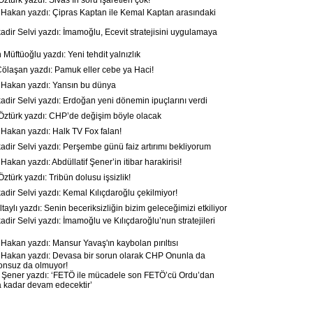
türk yazdı: Sivas’ın soru işaretleri çok!
akan yazdı: Çipras Kaptan ile Kemal Kaptan arasındaki
dir Selvi yazdı: İmamoğlu, Ecevit stratejisini uygulamaya
üftüoğlu yazdı: Yeni tehdit yalnızlık
laşan yazdı: Pamuk eller cebe ya Haci!
Hakan yazdı: Yansın bu dünya
dir Selvi yazdı: Erdoğan yeni dönemin ipuçlarını verdi
ztürk yazdı: CHP’de değişim böyle olacak
akan yazdı: Halk TV Fox falan!
dir Selvi yazdı: Perşembe günü faiz artırımı bekliyorum
kan yazdı: Abdüllatif Şener’in itibar harakirisi!
türk yazdı: Tribün dolusu işsizlik!
dir Selvi yazdı: Kemal Kılıçdaroğlu çekilmiyor!
taylı yazdı: Senin beceriksizliğin bizim geleceğimizi etkiliyor
dir Selvi yazdı: İmamoğlu ve Kılıçdaroğlu’nun stratejileri
akan yazdı: Mansur Yavaş'ın kaybolan pırıltısı
akan yazdı: Devasa bir sorun olarak CHP Onunla da
onsuz da olmuyor!
ener yazdı: ‘FETÖ ile mücadele son FETÖ’cü Ordu’dan
a kadar devam edecektir’