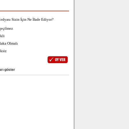
edyası Sizin İçin Ne İfade Ediyor?
geçilmez
kli
laka Olmalı
ksiz
rı göster