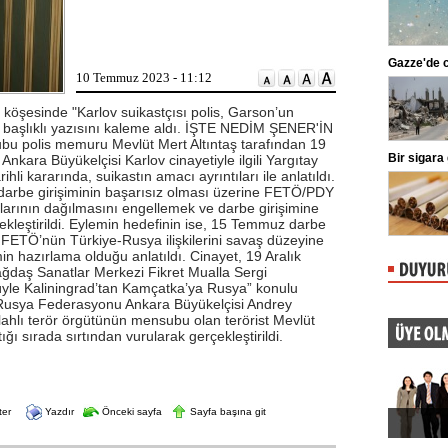
markaları ifşalamaya devam ediyor.
...
Beşiktaş'ta şok sakatlık
Gazze'de can
10 Temmuz 2023 - 11:12
Beşiktaş Kulübü, futbolculardan
Wilfred Ndidi'nin ayak bileğinde
ligaman yaralanması tespit edildiğini
köşesinde "Karlov suikastçısı polis, Garson’un
duyurdu.
" başlıklı yazısını kaleme aldı. İŞTE NEDİM ŞENER'İN
bu polis memuru Mevlüt Mert Altıntaş tarafından 19
Kılıçdaroğlu'ndan esnafa ziyaret
Bir sigara 
nkara Büyükelçisi Karlov cinayetiyle ilgili Yargıtay
hli kararında, suikastın amacı ayrıntıları ile anlatıldı.
CHP Genel Başkanı Kemal
Kılıçdaroğlu, Ankara Ulus'ta esnaf
darbe girişiminin başarısız olması üzerine FETÖ/PDY
ziyareti yaptı. Kılıçdaroğlu'na parti
plarının dağılmasını engellemek ve darbe girişimine
yöneticileri eşlik etti.
leştirildi. Eylemin hedefinin ise, 15 Temmuz darbe
e FETÖ’nün Türkiye-Rusya ilişkilerini savaş düzeyine
min hazırlama olduğu anlatıldı. Cinayet, 19 Aralık
ğdaş Sanatlar Merkezi Fikret Mualla Sergi
le Kaliningrad’tan Kamçatka’ya Rusya” konulu
e, Rusya Federasyonu Ankara Büyükelçisi Andrey
hlı terör örgütünün mensubu olan terörist Mevlüt
ğı sırada sırtından vurularak gerçekleştirildi.
ter
Yazdır
Önceki sayfa
Sayfa başına git