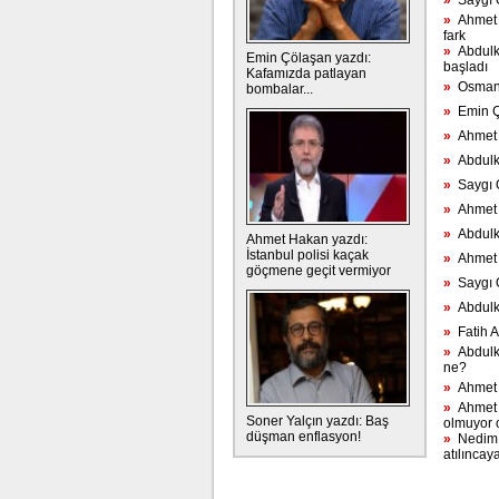
»
Saygı Öz
»
Ahmet H
fark
»
Abdulka
Emin Çölaşan yazdı:
başladı
Kafamızda patlayan
»
Osman M
bombalar...
»
Emin Çö
»
Ahmet 
»
Abdulka
»
Saygı Ö
»
Ahmet H
»
Abdulka
Ahmet Hakan yazdı:
İstanbul polisi kaçak
»
Ahmet Ha
göçmene geçit vermiyor
»
Saygı Öz
»
Abdulka
»
Fatih Al
»
Abdulka
ne?
»
Ahmet H
»
Ahmet H
Soner Yalçın yazdı: Baş
olmuyor 
düşman enflasyon!
»
Nedim Ş
atılıncay