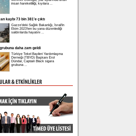
insan hareketliliği, kıyılara ...
42'nci yaşına girdi. ...
 kaybı 73 bin 381'e çıktı
Üsküdar Belediye Başkanı Sinem Dede
adliyeye sevk edildi
Gazze’deki Sağlık Bakanlığı, İsrail’in
Üsküdar Belediyesi'nde yü
Ekim 2023’ten bu yana düzenlediği
rüşvet ve irtikap soruştur
saldırılarda hayatını ...
gözaltına alınan Belediye B
grubuna daha zam geldi
Önder Sav CHP'den istifa etti
Türkiye Tekel Bayileri Yardımlaşma
Eski CHP Genel Sekreteri
Derneği (TBYD) Başkanı Erol
Sav, Meclis'te düzenlediği 
Dündar, Captain Black sigara
toplantısında istifa ettiğini
grubuna ...