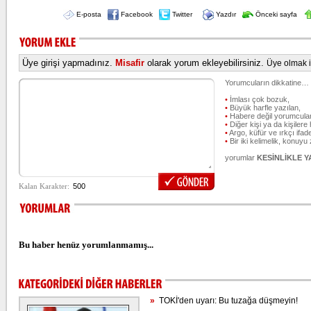
E-posta
Facebook
Twitter
Yazdır
Önceki sayfa
Üye girişi yapmadınız.
Misafir
olarak yorum ekleyebilirsiniz.
Üye olmak iç
Yorumcuların dikkatine…
•
İmlası çok bozuk,
•
Büyük harfle yazılan,
•
Habere değil yorumcular
•
Diğer kişi ya da kişilere 
•
Argo, küfür ve ırkçı ifade
•
Bir iki kelimelik, konuyu
yorumlar
KESİNLİKLE 
Bu haber henüz yorumlanmamış...
»
TOKİ'den uyarı: Bu tuzağa düşmeyin!