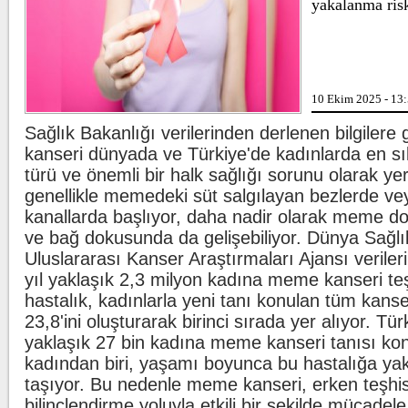
yakalanma risk
markaları ifşalamaya devam ediyor.
...
Beşiktaş'ta şok sakatlık
Gazze'de can k
Beşiktaş Kulübü, futbolculardan
Wilfred Ndidi'nin ayak bileğinde
ligaman yaralanması tespit edildiğini
10 Ekim 2025 - 13
duyurdu.
Sağlık Bakanlığı verilerinden derlenen bilgiler
Kılıçdaroğlu'ndan esnafa ziyaret
Bir sigara gru
kanseri dünyada ve Türkiye'de kadınlarda en sı
CHP Genel Başkanı Kemal
türü ve önemli bir halk sağlığı sorunu olarak yer
Kılıçdaroğlu, Ankara Ulus'ta esnaf
ziyareti yaptı. Kılıçdaroğlu'na parti
genellikle memedeki süt salgılayan bezlerde ve
yöneticileri eşlik etti.
kanallarda başlıyor, daha nadir olarak meme d
ve bağ dokusunda da gelişebiliyor. Dünya Sağl
Uluslararası Kanser Araştırmaları Ajansı veriler
yıl yaklaşık 2,3 milyon kadına meme kanseri te
hastalık, kadınlarla yeni tanı konulan tüm kanse
23,8'ini oluşturarak birinci sırada yer alıyor. Tür
yaklaşık 27 bin kadına meme kanseri tanısı ko
kadından biri, yaşamı boyunca bu hastalığa yak
taşıyor. Bu nedenle meme kanseri, erken teşhi
bilinçlendirme yoluyla etkili bir şekilde mücadel