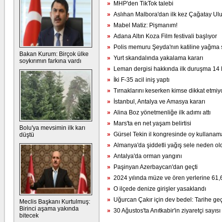
»
MHP'den TikTok talebi
»
Aslıhan Malbora'dan ilk kez Çağatay Ulu
»
Mabel Matiz: Pişmanım!
»
Adana Altın Koza Film festivali başlıyor
»
Polis memuru Şeyda'nın katiline yağma 
Bakan Kurum: Birçok ülke
»
Yurt skandalında yakalama kararı
soykırımın farkına vardı
»
Leman dergisi hakkında ilk duruşma 14 
»
İki F-35 acil iniş yaptı
»
Tırnaklarını keserken kimse dikkat etmiyo
»
İstanbul, Antalya ve Amasya kararı
»
Alina Boz yönetmenliğe ilk adımı attı
»
Mars'ta en net yaşam belirtisi
Bolu'ya mevsimin ilk karı
»
Gürsel Tekin il kongresinde oy kullana
düştü
»
Almanya'da şiddetli yağış sele neden ol
»
Antalya'da orman yangını
»
Paşinyan Azerbaycan'dan geçti
»
2024 yılında müze ve ören yerlerine 61,6
»
O ilçede denize girişler yasaklandı
»
Uğurcan Çakır için dev bedel: Tarihe geç
Meclis Başkanı Kurtulmuş:
Birinci aşama yakında
»
30 Ağustos'ta Anıtkabir'in ziyaretçi sayısı 
bitecek