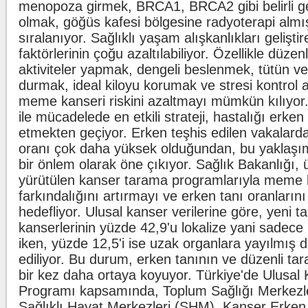
menopoza girmek, BRCA1, BRCA2 gibi belirli g
olmak, göğüs kafesi bölgesine radyoterapi almı
sıralanıyor. Sağlıklı yaşam alışkanlıkları geliştir
faktörlerinin çoğu azaltılabiliyor. Özellikle düzenli
aktiviteler yapmak, dengeli beslenmek, tütün v
durmak, ideal kiloyu korumak ve stresi kontrol 
meme kanseri riskini azaltmayı mümkün kılıyo
ile mücadelede en etkili strateji, hastalığı erken
etmekten geçiyor. Erken teşhis edilen vakalarda
oranı çok daha yüksek olduğundan, bu yaklaşım
bir önlem olarak öne çıkıyor. Sağlık Bakanlığı, 
yürütülen kanser tarama programlarıyla meme 
farkındalığını artırmayı ve erken tanı oranların
hedefliyor. Ulusal kanser verilerine göre, yeni 
kanserlerinin yüzde 42,9'u lokalize yani sadece 
iken, yüzde 12,5'i ise uzak organlara yayılmış 
ediliyor. Bu durum, erken tanının ve düzenli ta
bir kez daha ortaya koyuyor. Türkiye'de Ulusal
Programı kapsamında, Toplum Sağlığı Merkezl
Sağlıklı Hayat Merkezleri (SHM), Kanser Erken