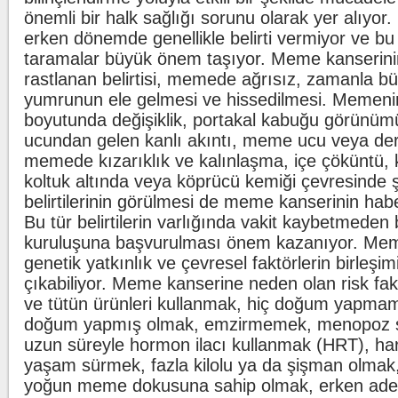
önemli bir halk sağlığı sorunu olarak yer alıyo
erken dönemde genellikle belirti vermiyor ve b
taramalar büyük önem taşıyor. Meme kanserini
rastlanan belirtisi, memede ağrısız, zamanla b
yumrunun ele gelmesi ve hissedilmesi. Memeni
boyutunda değişiklik, portakal kabuğu görünü
ucundan gelen kanlı akıntı, meme ucu veya der
memede kızarıklık ve kalınlaşma, içe çöküntü,
koltuk altında veya köprücü kemiği çevresinde şiş
belirtilerinin görülmesi de meme kanserinin haber
Bu tür belirtilerin varlığında vakit kaybetmeden 
kuruluşuna başvurulması önem kazanıyor. Mem
genetik yatkınlık ve çevresel faktörlerin birleşim
çıkabiliyor. Meme kanserine neden olan risk fakt
ve tütün ürünleri kullanmak, hiç doğum yapma
doğum yapmış olmak, emzirmemek, menopoz son
uzun süreyle hormon ilacı kullanmak (HRT), har
yaşam sürmek, fazla kilolu ya da şişman olmak,
yoğun meme dokusuna sahip olmak, erken ade