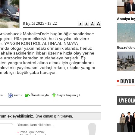
adliyeye sevk edildi. ...
Lahmacun ve kebapta hile!
Antalya kıy
8 Eylül 2025 - 13:22
Tarım ve Orman Bakanlığı, gıda
ürünlerinde taklit ve tağşiş yapan
markaları ifşalamaya devam ediyor.
 Arslanbucak Mahallesi'nde bugün öğle saatlerinde
...
eçirdi. Rüzgarın etkisiyle hızla yayılan alevlere
iyor. YANGIN KONTROL ALTINA ALINMAYA
Beşiktaş'ta şok sakatlık
Gazze'de ca
ında otogar yakınındaki ormanlık alanda, henüz
halle sakinlerinin ihbarı üzerine hızla olay yerine
Beşiktaş Kulübü, futbolculardan
Wilfred Ndidi'nin ayak bileğinde
r ve arazözler karadan müdahaleye başladı. Eş
ligaman yaralanması tespit edildiğini
er, yangını kontrol altına almak için çalışmalarını
duyurdu.
alevlerin yayılmasını zorlaştırırken, ekipler yangını
mek için büyük çaba harcıyor.
ter
Yazdır
Önceki sayfa
Sayfa başına git
um ekleyebilirsiniz.
Üye olmak için tıklayın.
Yorumcuların dikkatine…
•
İmlası çok bozuk,