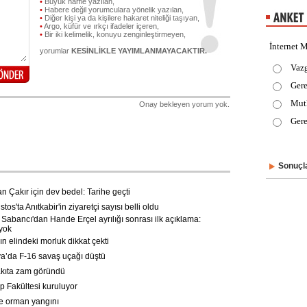
•
Büyük harfle yazılan,
•
Habere değil yorumculara yönelik yazılan,
•
Diğer kişi ya da kişilere hakaret niteliği taşıyan,
•
Argo, küfür ve ırkçı ifadeler içeren,
•
Bir iki kelimelik, konuyu zenginleştirmeyen,
İnternet M
yorumlar
KESİNLİKLE YAYIMLANMAYACAKTIR.
Vaz
Gere
Mut
Onay bekleyen yorum yok.
Gere
Sonuçla
 Çakır için dev bedel: Tarihe geçti
os'ta Anıtkabir'in ziyaretçi sayısı belli oldu
abancı'dan Hande Erçel ayrılığı sonrası ilk açıklama:
yok
n elindeki morluk dikkat çekti
’da F-16 savaş uçağı düştü
kıta zam göründü
p Fakültesi kuruluyor
e orman yangını