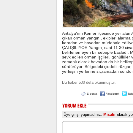
Antalya'nın Kemer ilçesinde yer alan
çıkan orman yangını, ekipleri alarma g
karadan ve havadan müdahale edil
ÇALIŞILIYOR Yangın, saat 11.30 civar
belirlenemeyen bir sebeple başladı. Ma
sevk edilen orman işçileri, gönüllüle
zamanlı olarak havadan da bir helikopt
sürdürüyor. Bölgedeki şiddetli rüzgar, 
yerleşim yerlerine sıçramadan söndür
Bu haber 500 defa okunmuştur.
E-posta
Facebook
Twit
Üye girişi yapmadınız.
Misafir
olarak yor