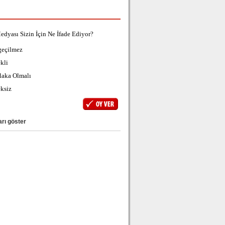
edyası Sizin İçin Ne İfade Ediyor?
geçilmez
kli
laka Olmalı
ksiz
rı göster