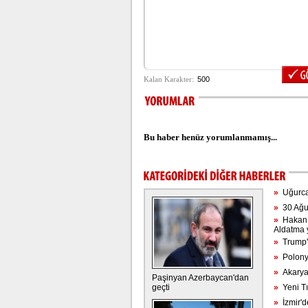
Bu haber henüz yorumlanmamış...
»
Uğurcan
»
30 Ağust
»
Hakan S
Aldatma 
»
Trump'ı
»
Polonya
»
Akarya
Paşinyan Azerbaycan'dan
geçti
»
Yeni Tı
»
İzmir'd