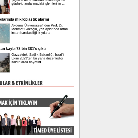
şüpheli, jandarmadaki işlemlerinin ...
geleceğine ilişkin yürütül
müzakerelerde ...
ılarında mikroplastik alarmı
Gupse Özay'ın 42'nci yaş kutlaması
Akdeniz Üniversitesi’nden Prof. Dr.
Barış Arduç ile evli olan
Mehmet Gökoğlu, yaz aylarında artan
adında bir kızı bulunan 
insan hareketliliği, kıyılara ...
42'nci yaşına girdi. ...
n kaybı 73 bin 381'e çıktı
Üsküdar Belediye Başkanı Sinem Ded
adliyeye sevk edildi
Gazze’deki Sağlık Bakanlığı, İsrail’in
Üsküdar Belediyesi'nde y
Ekim 2023’ten bu yana düzenlediği
rüşvet ve irtikap soruşt
saldırılarda hayatını ...
gözaltına alınan Belediye