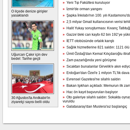
»
Yeni Tıp Fakültesi kuruluyor
»
İzmir'de orman yangını
O ilçede denize girişler
yasaklandı
»
Şapka İnkılabı'nın 100. yılı Kastamonu'da
»
2,5 milyar Gmail kullanıcısının verisi teh
»
Halit Yukay soruşturması: Kıvanç Tatlıtuğ
»
Gazze’deki can kaybı 62 bin 192’ye yüks
»
İETT otobüsünde ortalık karıştı
»
Sağlık hizmetlerine 821 saldırı: 1121 ölü
»
Ümit Özdağ'dan Kemal Kılıçdaroğlu itiraf
Uğurcan Çakır için dev
bedel: Tarihe geçti
»
Zam pazarlığında yeni görüşme
»
Sıcaktan bunalanlar Girvelik'e akın ediy
»
Erdoğan'dan Özel'e 1 milyon TL'lik dava
»
Evrensel Gazetesi'ne silahlı saldırı
»
Bakan Işıkhan açıkladı: Memurun ilk zam t
»
Hac ön kayıt başvuruları başlıyor
»
Oto galeriye silahlı saldırı: Sokakta oyn
30 Ağustos'ta Anıtkabir'in
vuruldu
ziyaretçi sayısı belli oldu
»
Galatasaray'dan Muslera'sız başlangıç