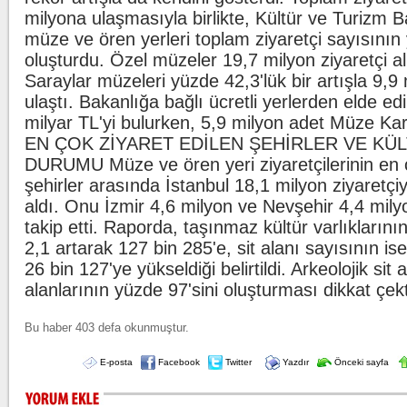
milyona ulaşmasıyla birlikte, Kültür ve Turizm B
müze ve ören yerleri toplam ziyaretçi sayısının 
oluşturdu. Özel müzeler 19,7 milyon ziyaretçi alı
Saraylar müzeleri yüzde 42,3'lük bir artışla 9,9 
ulaştı. Bakanlığa bağlı ücretli yerlerden elde edi
milyar TL'yi bulurken, 5,9 milyon adet Müze Kart
EN ÇOK ZİYARET EDİLEN ŞEHİRLER VE KÜ
DURUMU Müze ve ören yeri ziyaretçilerinin en ço
şehirler arasında İstanbul 18,1 milyon ziyaretçiy
aldı. Onu İzmir 4,6 milyon ve Nevşehir 4,4 milyo
takip etti. Raporda, taşınmaz kültür varlıkların
2,1 artarak 127 bin 285'e, sit alanı sayısının is
26 bin 127'ye yükseldiği belirtildi. Arkeolojik sit 
alanlarının yüzde 97'sini oluşturması dikkat çekt
Bu haber 403 defa okunmuştur.
E-posta
Facebook
Twitter
Yazdır
Önceki sayfa