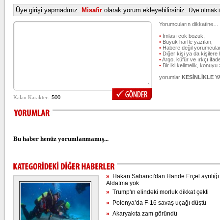
Üye girişi yapmadınız.
Misafir
olarak yorum ekleyebilirsiniz.
Üye olmak iç
Yorumcuların dikkatine…
•
İmlası çok bozuk,
•
Büyük harfle yazılan,
•
Habere değil yorumcular
•
Diğer kişi ya da kişilere 
•
Argo, küfür ve ırkçı ifade
•
Bir iki kelimelik, konuyu
yorumlar
KESİNLİKLE 
Bu haber henüz yorumlanmamış...
»
Hakan Sabancı'dan Hande Erçel ayrılığı s
Aldatma yok
»
Trump'ın elindeki morluk dikkat çekti
»
Polonya’da F-16 savaş uçağı düştü
»
Akaryakıta zam göründü