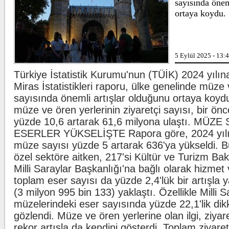
sayısında önem
ligaman yaralanması tespit edildiğini
ortaya koydu.
duyurdu.
Kılıçdaroğlu'ndan esnafa ziyaret
Bir sigara gru
CHP Genel Başkanı Kemal
Kılıçdaroğlu, Ankara Ulus'ta esnaf
ziyareti yaptı. Kılıçdaroğlu'na parti
5 Eylül 2025 - 13:
yöneticileri eşlik etti.
Türkiye İstatistik Kurumu'nun (TÜİK) 2024 yılına
Oğuzhan Uğur adliyeye sevk edildi
İran'dan Hürm
Miras İstatistikleri raporu, ülke genelinde müze v
İstanbul Emniyet Müdürlüğü Mali
sayısında önemli artışlar olduğunu ortaya koyd
Suçlarla Mücadele Şube Müdürlüğü
ekiplerince Ahbap Derneği'nin ...
müze ve ören yerlerinin ziyaretçi sayısı, bir önc
yüzde 10,6 artarak 61,6 milyona ulaştı. MÜZE
ESERLER YÜKSELİŞTE Rapora göre, 2024 yılın
müze sayısı yüzde 5 artarak 636'ya yükseldi. B
özel sektöre aitken, 217'si Kültür ve Turizm Baka
Milli Saraylar Başkanlığı'na bağlı olarak hizmet 
toplam eser sayısı da yüzde 2,4'lük bir artışla 
(3 milyon 995 bin 133) yaklaştı. Özellikle Milli S
müzelerindeki eser sayısında yüzde 22,1'lik dikka
gözlendi. Müze ve ören yerlerine olan ilgi, ziyar
rekor artışla da kendini gösterdi. Toplam ziyaret