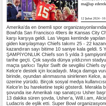
adliyey
mağlup ederek 
Lahmacun ve kebapta h
12 Şubat 2024 - 10
Tarım 
ürünle
markal
Amerika'da en önemli spor organizasyonlarından
...
Bowl'da San Francisco 49ers ile Kansas City Ch
karşı karşıya geldi. Las Vegas kentinde yapıla
Beşiktaş'ta şok sakatl
Beşikt
giden karşılaşmayı Chiefs takımı 25 - 22 kaza
Wilfred
ligaman
kazandıran sayı bitime 10 saniye kala geldi. 5 
duyurd
ŞAMPİYONLUK Chiefs son 5 yılda 3 şampiyonl
tarihe geçti. Çok sayıda dünya yıldızının stadyu
maçta şarkıcı Taylor Swift de sevgilisi Chiefs o
Kelce'e destek için locadaydı. Maça damga vur
birinde, oyundan alınmasına sinirlenen Kelce, 
üzerine yürüdü. Birçok sosyal medya kullanıcıs
Kelce'in bu hareketine tepki gösterdi. Merakla b
şovunda ise Amerikalı rap sanatçısı Usher başr
13 dakika süren şovda, Usher'a, Will.i.am, Alic
Ludacris de eşlik etti. Super Bowl organizasyon