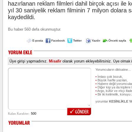
hazırlanan reklam filmleri dahil birçok açısı ile
yıl 30 saniyelik reklam filminin 7 milyon dolara s
kaydedildi.
Bu haber 560 defa okunmuştur.
E-posta
Facebook
Twitter
Yazdır
Önceki sayfa
Üye girişi yapmadınız.
Misafir
olarak yorum ekleyebilirsiniz.
Üye olmak iç
Yorumcuların dikkatine…
•
İmlası çok bozuk,
•
Büyük harfle yazılan,
•
Habere değil yorumcular
•
Diğer kişi ya da kişilere 
•
Argo, küfür ve ırkçı ifade
•
Bir iki kelimelik, konuyu
yorumlar
KESİNLİKLE 