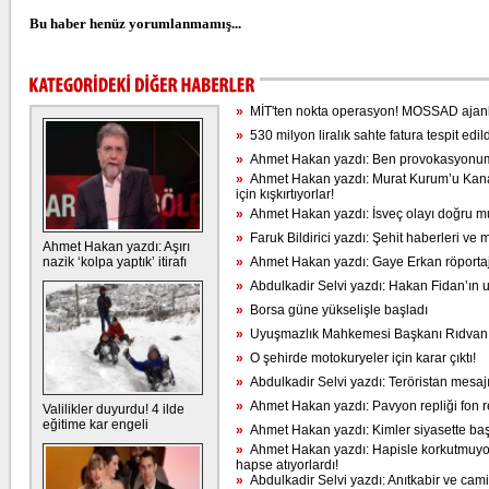
Bu haber henüz yorumlanmamış...
»
MİT'ten nokta operasyon! MOSSAD ajanl
»
530 milyon liralık sahte fatura tespit edild
»
Ahmet Hakan yazdı: Ben provokasyonum 
»
Ahmet Hakan yazdı: Murat Kurum’u Kanal
için kışkırtıyorlar!
»
Ahmet Hakan yazdı: İsveç olayı doğru mu 
»
Faruk Bildirici yazdı: Şehit haberleri v
Ahmet Hakan yazdı: Aşırı
nazik ‘kolpa yaptık’ itirafı
»
Ahmet Hakan yazdı: Gaye Erkan röportajıy
»
Abdulkadir Selvi yazdı: Hakan Fidan’ın u
»
Borsa güne yükselişle başladı
»
Uyuşmazlık Mahkemesi Başkanı Rıdvan 
»
O şehirde motokuryeler için karar çıktı!
»
Abdulkadir Selvi yazdı: Teröristan mesajı
»
Ahmet Hakan yazdı: Pavyon repliği fon re
Valilikler duyurdu! 4 ilde
eğitime kar engeli
»
Ahmet Hakan yazdı: Kimler siyasette baş
»
Ahmet Hakan yazdı: Hapisle korkutmuyor
hapse atıyorlardı!
»
Abdulkadir Selvi yazdı: Anıtkabir ve cam