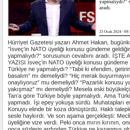
yapmalıydı?" 
aradı.
Lahmacun ve ke
25 Ocak 2024 - 09
Hürriyet Gazetesi yazarı Ahmet Hakan, bugünk
Beşiktaş'ta şok 
"İsveç’in NATO üyeliği konusu gündeme geldiği
yapmalıydı?" sorusunun cevabını aradı. İŞT
YAZISI İsveç’in NATO üyeliği konusu gündeme 
Türkiye ne yapmalıydı? “Tabii ki efendim, getiri
basalım” mı demeliydi? “Hiç merak buyurmayı
onaylıyoruz” mu demeliydi? “Pazarlık konusu 
yakışmaz” mı demeliydi? Mesela eski büyükelç
Tan’a göre Türkiye böyle yapmalıydı. Ama Türk
yapmadı. İşi epey yokuşa sürdü. Muhatapları en
Konuyu elinde bir koza dönüştürdü. Haklı talepl
sesle haykırdı. Ve son aşama gerçekleşti: Mecl
üyeliğine vize verdi. Peki onca mırın kırının, on
onca sözlerin ardından Türkiye ne kazanmış ol