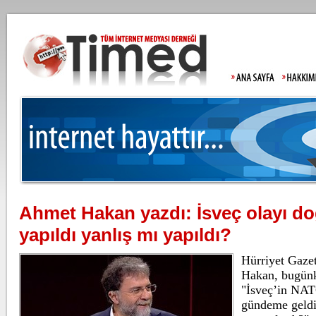
Ahmet Hakan yazdı: İsveç olayı d
Moody's Türkiye
yapıldı yanlış mı yapıldı?
Hürriyet Gaze
Hakan, bugünk
"İsveç’in NAT
Gülistan Doku'n
gündeme geldi
Allah'tan korkm