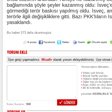
bağlamında şöyle şeyler kazanmış oldu: İsveç’
görmediği terör baskısı yapılmış oldu. İsveç, 
terörle ilgili değişikliklere gitti. Bazı PKK’lıların İ
yasaklandı.
Bu haber 573 defa okunmuştur.
E-posta
Facebook
Twitter
Yazdır
Önceki sayfa
Üye girişi yapmadınız.
Misafir
olarak yorum ekleyebilirsiniz.
Üye olmak iç
Yorumcuların dikkatine…
•
İmlası çok bozuk,
•
Büyük harfle yazılan,
•
Habere değil yorumcular
•
Diğer kişi ya da kişilere 
•
Argo, küfür ve ırkçı ifade
•
Bir iki kelimelik, konuyu
yorumlar
KESİNLİKLE 