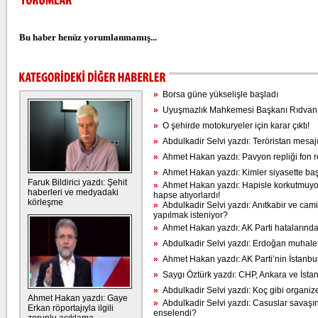
Bu haber henüz yorumlanmamış...
»
Borsa güne yükselişle başladı
»
Uyuşmazlık Mahkemesi Başkanı Rıdvan 
»
O şehirde motokuryeler için karar çıktı!
»
Abdulkadir Selvi yazdı: Teröristan mesajı
»
Ahmet Hakan yazdı: Pavyon repliği fon re
»
Ahmet Hakan yazdı: Kimler siyasette baş
Faruk Bildirici yazdı: Şehit
»
Ahmet Hakan yazdı: Hapisle korkutmuyor
haberleri ve medyadaki
hapse atıyorlardı!
körleşme
»
Abdulkadir Selvi yazdı: Anıtkabir ve cam
yapılmak isteniyor?
»
Ahmet Hakan yazdı: AK Parti hatalarında
»
Abdulkadir Selvi yazdı: Erdoğan muhalefe
»
Ahmet Hakan yazdı: AK Parti’nin İstanbu
»
Saygı Öztürk yazdı: CHP, Ankara ve İsta
»
Abdulkadir Selvi yazdı: Koç gibi organiz
Ahmet Hakan yazdı: Gaye
»
Abdulkadir Selvi yazdı: Casuslar savaşı
Erkan röportajıyla ilgili
enselendi?