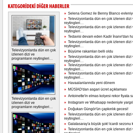
»
Selena Gomez ile Benny Blanco evleniy
»
Televizyonlarda dün en çok izlenen dizi 
reytingleri…
»
Televizyonlarda dün en çok izlenen dizi 
reytingleri…
»
Tedavisi devam eden Kadir İnanır'dan h
»
Televizyonlarda dün en çok izlenen dizi 
reytingleri…
Televizyonlarda dün en çok
»
Büyüme rakamları belli oldu
izlenen dizi ve
»
Televizyonlarda dün en çok izlenen dizi 
programların reytingleri…
reytingleri…
»
Televizyonlarda dün en çok izlenen dizi 
reytingleri…
»
Televizyonlarda dün en çok izlenen dizi 
reytingleri…
»
Havaalanlarında yeni dönem
»
MÜSİAD'dan asgari ücret açıklaması
»
Antoinette'in elmas kolyesi rekor fiyata sa
Televizyonlarda dün en çok
»
Instagram ve Whatsapp nedeniyle yargı
izlenen dizi ve
programların reytingleri…
»
Doğukan Güngör'ün çapkınlık gecesi!
»
Televizyonlarda dün en çok izlenen dizi 
reytingleri…
»
Galatasaray'a büyük şok! Icardi sezonu k
»
Televizyonlarda dün en çok izlenen dizi 