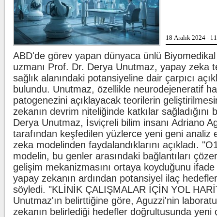
Kılıçdaroğlu'nda
18 Aralık 2024 - 1
ABD'de görev yapan dünyaca ünlü Biyomedikal
uzmanı Prof. Dr. Derya Unutmaz, yapay zeka tek
sağlık alanındaki potansiyeline dair çarpıcı açı
Oğuzhan Uğur ad
bulundu. Unutmaz, özellikle neurodejeneratif has
patogenezini açıklayacak teorilerin geliştirilme
zekanın devrim niteliğinde katkılar sağladığını bel
Derya Unutmaz, İsviçreli bilim insanı Adriano Ag
tarafından keşfedilen yüzlerce yeni geni analiz
zeka modelinden faydalandıklarını açıkladı. "O1
modelin, bu genler arasındaki bağlantıları çöze
gelişim mekanizmasını ortaya koyduğunu ifad
yapay zekanın ardından potansiyel ilaç hedeflerin
söyledi. "KLİNİK ÇALIŞMALAR İÇİN YOL HARİ
Unutmaz'ın belirttiğine göre, Aguzzi'nin laborat
zekanın belirlediği hedefler doğrultusunda yeni