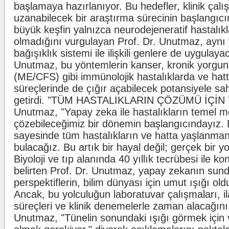
başlamaya hazırlanıyor. Bu hedefler, klinik çal
uzanabilecek bir araştırma sürecinin başlangıcı
büyük keşfin yalnızca neurodejeneratif hastalıkla
olmadığını vurgulayan Prof. Dr. Unutmaz, aynı
bağışıklık sistemi ile ilişkili genlere de uygulayac
Unutmaz, bu yöntemlerin kanser, kronik yorgu
(ME/CFS) gibi immünolojik hastalıklarda ve ha
süreçlerinde de çığır açabilecek potansiyele sa
getirdi. "TÜM HASTALIKLARIN ÇÖZÜMÜ İÇİN 
Unutmaz, "Yapay zeka ile hastalıkların temel m
çözebileceğimiz bir dönemin başlangıcındayız. B
sayesinde tüm hastalıkların ve hatta yaşlanma
bulacağız. Bu artık bir hayal değil; gerçek bir yol
Biyoloji ve tıp alanında 40 yıllık tecrübesi ile k
belirten Prof. Dr. Unutmaz, yapay zekanın sun
perspektiflerin, bilim dünyası için umut ışığı ol
Ancak, bu yolculuğun laboratuvar çalışmaları, il
süreçleri ve klinik denemelerle zaman alacağını
Unutmaz, "Tünelin sonundaki ışığı görmek için 