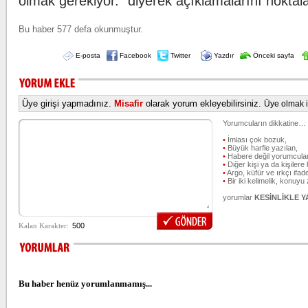
olmak gerekiyor." diyerek açıklamalarını noktala
Bu haber 577 defa okunmuştur.
E-posta
Facebook
Twitter
Yazdır
Önceki sayfa
Üye girişi yapmadınız.
Misafir
olarak yorum ekleyebilirsiniz.
Üye olmak iç
Yorumcuların dikkatine…
•
İmlası çok bozuk,
•
Büyük harfle yazılan,
•
Habere değil yorumcular
•
Diğer kişi ya da kişilere 
•
Argo, küfür ve ırkçı ifade
•
Bir iki kelimelik, konuyu
yorumlar
KESİNLİKLE 
Bu haber henüz yorumlanmamış...