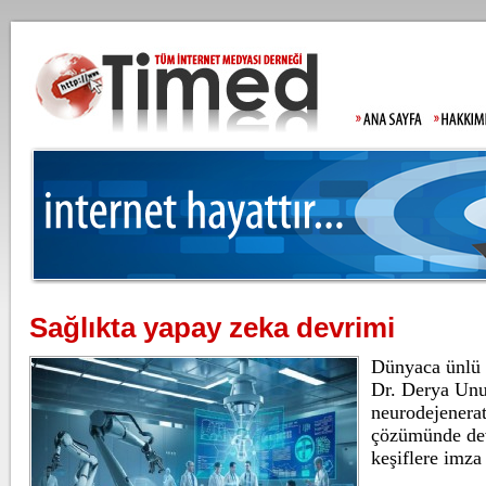
Sağlıkta yapay zeka devrimi
Lahmacun ve keb
Dünyaca ünlü b
Dr. Derya Unu
neurodejenerati
çözümünde de
Beşiktaş'ta şok 
keşiflere imza 