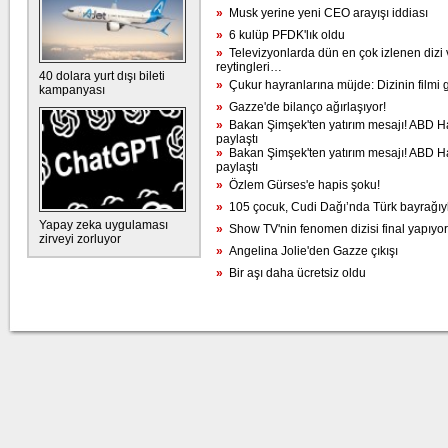
»
Musk yerine yeni CEO arayışı iddiası
»
6 kulüp PFDK'lık oldu
»
Televizyonlarda dün en çok izlenen dizi 
reytingleri…
40 dolara yurt dışı bileti
»
Çukur hayranlarına müjde: Dizinin filmi g
kampanyası
»
Gazze'de bilanço ağırlaşıyor!
»
Bakan Şimşek'ten yatırım mesajı! ABD H
paylaştı
»
Bakan Şimşek'ten yatırım mesajı! ABD H
paylaştı
»
Özlem Gürses'e hapis şoku!
»
105 çocuk, Cudi Dağı’nda Türk bayrağıy
Yapay zeka uygulaması
»
Show TV'nin fenomen dizisi final yapıyor
zirveyi zorluyor
»
Angelina Jolie'den Gazze çıkışı
»
Bir aşı daha ücretsiz oldu