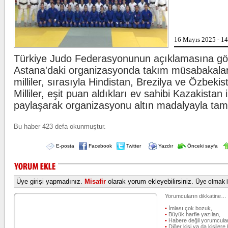
markalar
...
Beşiktaş'ta şok sakatlık
16 Mayıs 2025 - 1
Beşiktaş
Wilfred N
ligaman 
Türkiye Judo Federasyonunun açıklamasına gö
duyurdu
Astana'daki organizasyonda takım müsabakaları
milliler, sırasıyla Hindistan, Brezilya ve Özbekis
Kılıçdaroğlu'ndan esnafa
CHP Gen
Milliler, eşit puan aldıkları ev sahibi Kazakistan il
Kılıçdar
ziyareti 
paylaşarak organizasyonu altın madalyayla ta
yöneticile
Bu haber 423 defa okunmuştur.
E-posta
Facebook
Twitter
Yazdır
Önceki sayfa
Üye girişi yapmadınız.
Misafir
olarak yorum ekleyebilirsiniz.
Üye olmak iç
Yorumcuların dikkatine…
•
İmlası çok bozuk,
•
Büyük harfle yazılan,
•
Habere değil yorumcular
•
Diğer kişi ya da kişilere 