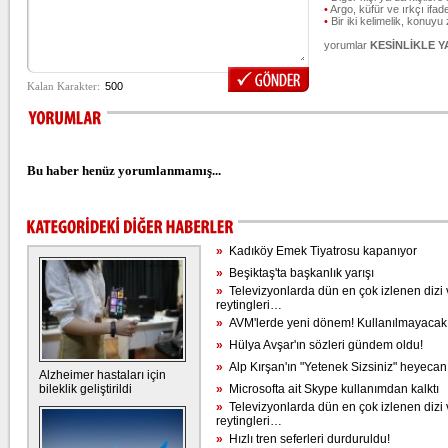
•
Argo, küfür ve ırkçı ifade
•
Bir iki kelimelik, konuyu
yorumlar
KESİNLİKLE 
Bu haber henüz yorumlanmamış...
»
Kadıköy Emek Tiyatrosu kapanıyor
»
Beşiktaş'ta başkanlık yarışı
»
Televizyonlarda dün en çok izlenen dizi 
reytingleri…
»
AVM'lerde yeni dönem! Kullanılmayacak
»
Hülya Avşar'ın sözleri gündem oldu!
»
Alp Kırşan'ın "Yetenek Sizsiniz" heyecan
Alzheimer hastaları için
bileklik geliştirildi
»
Microsofta ait Skype kullanımdan kalktı
»
Televizyonlarda dün en çok izlenen dizi 
reytingleri…
»
Hızlı tren seferleri durduruldu!