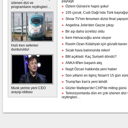
paylaştı
izlenen dizi ve
»
Özlem Gürses'e hapis şoku!
programların reytingleri…
»
105 çocuk, Cudi Dağı’nda Türk bayrağıy
»
Show TV'nin fenomen dizisi final yapıyor
»
Angelina Jolie'den Gazze çıkışı
»
Bir aşı daha ücretsiz oldu
»
İrem Helvacıoğlu anne oluyor
»
Rasim Ozan Kütahyalı için gözaltı kararı
Hızlı tren seferleri
durduruldu!
»
Sıcak hava balonunda rekor!
»
BM açıkladı: Kaç Suriyeli döndü?
»
ANKA III'ten başarılı atış
»
Naşit Özcan hakkında yeni haber
»
Son yılların en ilginç Nisan'ı! 15 gün sür
»
Trump'tan İran'a yeni tehdit
Musk yerine yeni CEO
»
Gözler Maltepe'de! CHP'de miting günü
arayışı iddiası
»
Televizyonlarda dün en çok izlenen dizi 
reytingleri…