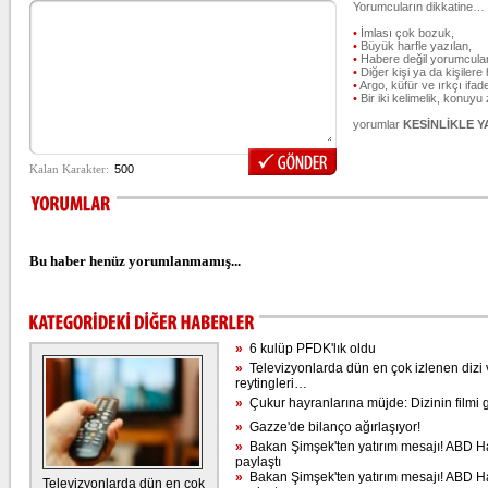
Yorumcuların dikkatine…
•
İmlası çok bozuk,
•
Büyük harfle yazılan,
•
Habere değil yorumcular
•
Diğer kişi ya da kişilere 
•
Argo, küfür ve ırkçı ifade
•
Bir iki kelimelik, konuyu
yorumlar
KESİNLİKLE 
Bu haber henüz yorumlanmamış...
»
6 kulüp PFDK'lık oldu
»
Televizyonlarda dün en çok izlenen dizi 
reytingleri…
»
Çukur hayranlarına müjde: Dizinin filmi g
»
Gazze'de bilanço ağırlaşıyor!
»
Bakan Şimşek'ten yatırım mesajı! ABD H
paylaştı
»
Bakan Şimşek'ten yatırım mesajı! ABD H
Televizyonlarda dün en çok