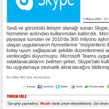
ligaman yaralanması tespit edildiğini
duyurdu.
Kılıçdaroğlu'ndan esnafa ziyaret
Bir sigara gru
5 Mayıs 2025 - 13:
CHP Genel Başkanı Kemal
Kılıçdaroğlu, Ankara Ulus'ta esnaf
ziyareti yaptı. Kılıçdaroğlu'na parti
Sesli ve görüntülü iletişim olanağı sunan Skype, 
yöneticileri eşlik etti.
hizmetinin ardından kullanımdan kaldırıldı. Micr
piyasaya sunulan ve 2010'da 300 milyonu aşkın 
Oğuzhan Uğur adliyeye sevk edildi
İran'dan Hürm
İstanbul Emniyet Müdürlüğü Mali
ulaşan uygulamanın hizmetlerine "müşterilerin i
Suçlarla Mücadele Şube Müdürlüğü
ekiplerince Ahbap Derneği'nin ...
kolay uyum sağlayacak şekilde düzenlenmesi a
verileceğini duyurmuştu. Microsoft Teams uyg
odaklanacaklarını belirten şirket, Skype'taki kulla
bu uygulamaya otomatik aktarılacağını bildirmişt
Bu haber 462 defa okunmuştur.
E-posta
Facebook
Twitter
Yazdır
Önceki sayfa
Üye girişi yapmadınız.
Misafir
olarak yorum ekleyebilirsiniz.
Üye olmak iç