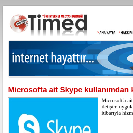
Microsofta ait Skype kullanımdan k
Lahmacun ve kebapta hile!
Antalya kıyıla
Microsoft'a ait
Tarım ve Orman Bakanlığı, gıda
ürünlerinde taklit ve tağşiş yapan
iletişim uygu
markaları ifşalamaya devam ediyor.
...
itibarıyla hizm
Beşiktaş'ta şok sakatlık
Gazze'de can k
Beşiktaş Kulübü, futbolculardan
Wilfred Ndidi'nin ayak bileğinde