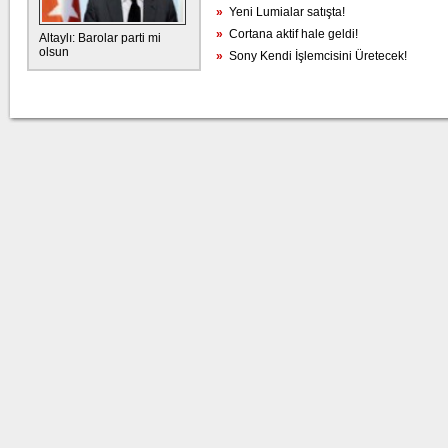
»
Yeni Lumialar satışta!
»
Cortana aktif hale geldi!
Altaylı: Barolar parti mi
olsun
»
Sony Kendi İşlemcisini Üretecek!