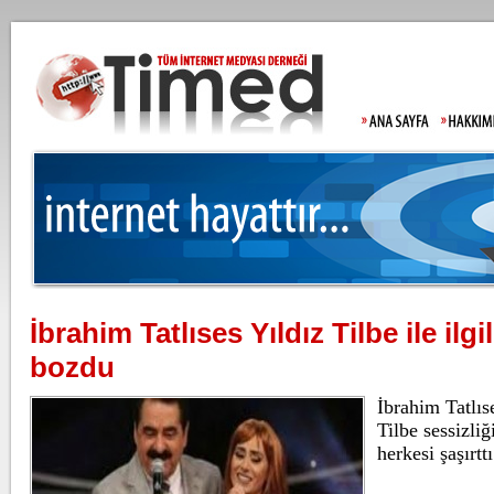
İbrahim Tatlıses Yıldız Tilbe ile ilgil
Gülistan Doku'nu
bozdu
Allah'tan korkma
İbrahim Tatlıse
Tilbe sessizli
herkesi şaşırttı
Lahmacun ve keb