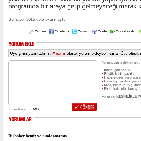
programda bir araya gelip gelmeyeceği merak 
Bu haber 3016 defa okunmuştur.
E-posta
Facebook
Twitter
Yazdır
Önceki sayfa
Üye girişi yapmadınız.
Misafir
olarak yorum ekleyebilirsiniz.
Üye olmak iç
Yorumcuların dikkatine…
•
İmlası çok bozuk,
•
Büyük harfle yazılan,
•
Habere değil yorumcular
•
Diğer kişi ya da kişilere 
•
Argo, küfür ve ırkçı ifade
•
Bir iki kelimelik, konuyu
yorumlar
KESİNLİKLE 
Bu haber henüz yorumlanmamış...