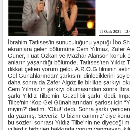
Beşiktaş'ta şok 
11 Ocak 2021 - 12
İbrahim Tatlıses'in sunuculuğunu yaptığı İbo 
Kılıçdaroğlu'nda
ekranlara gelen bölümüne Cem Yılmaz, Zafer A
Güner, Fuat Özkan ve Mazhar Alanson konuk ol
anların yaşandığı bölümde, Tatlıses’ten Yıldız 
dikkat çeken yorum geldi. A.R.O.G filminin seti
Gel Günahlarından’ şarkısını dinlediklerini söy
daha sonra da Zafer Algöz ile birlikte şarkıyı o
Cem Yılmaz’ın şarkıyı okumasından sonra İbrah
şarkı Yıldız Tilbe’nin. Güzel bir şarkı” dedi. İmp
Tilbe’nin ‘Kop Gel Günahlarından’ şarkısı için “Yı
miyim?’ dedim. ‘Oku!’ dedi. Sonra şarkı yeniden 
da yazmış. Severiz. O bizim canımız’ diye konu
bu sözleri sonrası Yıldız Tilbe'nin ne diyeceği m
yıllardır birbirleri hakkında yorum yapmayan ikil