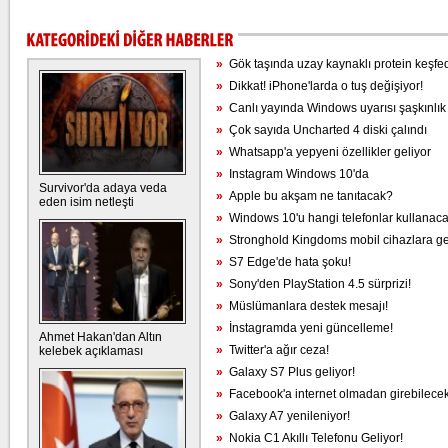
»
Gök taşında uzay kaynaklı protein keşfed
»
Dikkat! iPhone'larda o tuş değişiyor!
»
Canlı yayında Windows uyarısı şaşkınlık 
»
Çok sayıda Uncharted 4 diski çalındı
»
Whatsapp'a yepyeni özellikler geliyor
»
Instagram Windows 10'da
Survivor'da adaya veda
»
Apple bu akşam ne tanıtacak?
eden isim netleşti
»
Windows 10'u hangi telefonlar kullanac
»
Stronghold Kingdoms mobil cihazlara ge
»
S7 Edge'de hata şoku!
»
Sony'den PlayStation 4.5 sürprizi!
»
Müslümanlara destek mesajı!
»
İnstagramda yeni güncelleme!
Ahmet Hakan'dan Altın
»
Twitter'a ağır ceza!
kelebek açıklaması
»
Galaxy S7 Plus geliyor!
»
Facebook'a internet olmadan girebilecek
»
Galaxy A7 yenileniyor!
»
Nokia C1 Akıllı Telefonu Geliyor!