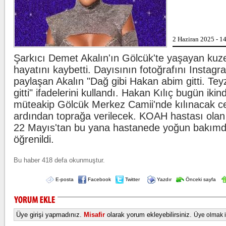
Lahmacun ve keba
2 Haziran 2025 - 1
Şarkıcı Demet Akalın'ın Gölcük'te yaşayan kuze
.
hayatını kaybetti. Dayısının fotoğrafını Insta
paylaşan Akalın "Dağ gibi Hakan abim gitti. Te
Beşiktaş'ta şok s
gitti" ifadelerini kullandı. Hakan Kılıç bugün iki
müteakip Gölcük Merkez Camii'nde kılınacak 
ardından toprağa verilecek. KOAH hastası olan 
22 Mayıs'tan bu yana hastanede yoğun bakımd
öğrenildi.
Bu haber 418 defa okunmuştur.
E-posta
Facebook
Twitter
Yazdır
Önceki sayfa
Üye girişi yapmadınız.
Misafir
olarak yorum ekleyebilirsiniz.
Üye olmak iç