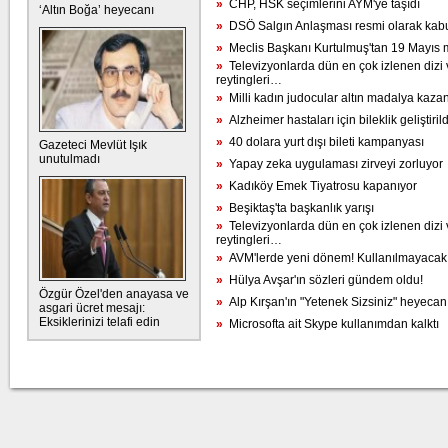
»
CHP, HSK seçimlerini AYM'ye taşıdı
‘Altın Boğa’ heyecanı
»
DSÖ Salgın Anlaşması resmi olarak kabul
»
Meclis Başkanı Kurtulmuş'tan 19 Mayıs 
»
Televizyonlarda dün en çok izlenen dizi 
reytingleri…
»
Milli kadın judocular altın madalya kaza
»
Alzheimer hastaları için bileklik geliştirild
»
40 dolara yurt dışı bileti kampanyası
Gazeteci Mevlüt Işık
unutulmadı
»
Yapay zeka uygulaması zirveyi zorluyor
»
Kadıköy Emek Tiyatrosu kapanıyor
»
Beşiktaş'ta başkanlık yarışı
»
Televizyonlarda dün en çok izlenen dizi 
reytingleri…
»
AVM'lerde yeni dönem! Kullanılmayacak
»
Hülya Avşar'ın sözleri gündem oldu!
Özgür Özel'den anayasa ve
»
Alp Kırşan'ın "Yetenek Sizsiniz" heyecan
asgari ücret mesajı:
Eksiklerinizi telafi edin
»
Microsofta ait Skype kullanımdan kalktı