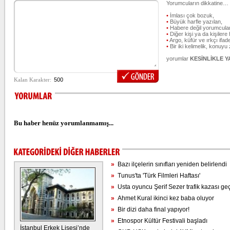
Yorumcuların dikkatine…
•
İmlası çok bozuk,
•
Büyük harfle yazılan,
•
Habere değil yorumcular
•
Diğer kişi ya da kişilere 
•
Argo, küfür ve ırkçı ifade
•
Bir iki kelimelik, konuyu
yorumlar
KESİNLİKLE 
Bu haber henüz yorumlanmamış...
»
Bazı ilçelerin sınıfları yeniden belirlendi
»
Tunus'ta 'Türk Filmleri Haftası'
»
Usta oyuncu Şerif Sezer trafik kazası geç
»
Ahmet Kural ikinci kez baba oluyor
»
Bir dizi daha final yapıyor!
»
Etnospor Kültür Festivali başladı
İstanbul Erkek Lisesi’nde