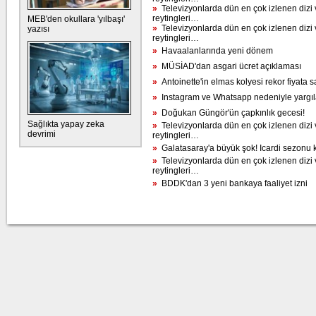
»
Televizyonlarda dün en çok izlenen dizi 
reytingleri…
MEB'den okullara 'yılbaşı'
»
Televizyonlarda dün en çok izlenen dizi 
yazısı
reytingleri…
»
Havaalanlarında yeni dönem
»
MÜSİAD'dan asgari ücret açıklaması
»
Antoinette'in elmas kolyesi rekor fiyata sa
»
Instagram ve Whatsapp nedeniyle yargı
»
Doğukan Güngör'ün çapkınlık gecesi!
Sağlıkta yapay zeka
»
Televizyonlarda dün en çok izlenen dizi 
devrimi
reytingleri…
»
Galatasaray'a büyük şok! Icardi sezonu k
»
Televizyonlarda dün en çok izlenen dizi 
reytingleri…
»
BDDK'dan 3 yeni bankaya faaliyet izni