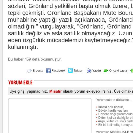
sözleri, Grönland yetkilileri başta olmak üzere,
tepki çekmişti. Grönland Başbakanı Mute Bour
muhabirine yaptığı yazılı açıklamada, Grönland'ı
olmadığını" vurgulayarak, "Grönland, Grönland ha
satılık değiliz ve asla satılık olmayacağız. Uzu
eden özgürlük mücadelemizi kaybetmeyeceğiz." 
kullanmıştı.
Bu haber 459 defa okunmuştur.
E-posta
Facebook
Twitter
Yazdır
Önceki sayfa
Üye girişi yapmadınız.
Misafir
olarak yorum ekleyebilirsiniz.
Üye olmak iç
Yorumcuların dikkatine…
•
İmlası çok bozuk,
•
Büyük harfle yazılan,
•
Habere değil yorumcular
•
Diğer kişi ya da kişilere 
•
Argo, küfür ve ırkçı ifade
•
Bir iki kelimelik, konuyu
yorumlar
KESİNLİKLE 