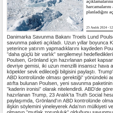
açıklamaların
harcamalarını 
planladığını aç
Lahmacun ve ke
25 Aralık 2024 - 1
Danimarka Savunma Bakanı Troels Lund Poulse
Beşiktaş'ta şok 
savunma paketi açıkladı. Uzun yıllar boyunca 
yeterince yatırım yapmadıklarını kaydeden Pou
"daha güçlü bir varlık" sergilemeyi hedeflediklerini
Poulsen, Grönland için hazırlanan paket kapsa
devriye gemisi, iki uzun menzilli insansız hava a
köpekler sevk edileceği bilgisini paylaştı. Trump
ABD kontrolünde olması gerektiği" yönündeki a
atıfta bulunan Poulsen, yeni savunma paketini
"kaderin ironisi" olarak nitelendirdi. ABD'de gö
hazırlanan Trump, 23 Aralık'ta Truth Social hes
paylaşımda, Grönland'ın ABD kontrolünde olmas
ilişkin söylemini yineleyerek Ada'nın mülkiyeti v
olmanın "mutlak zorunluluk" olduğunu savunmu