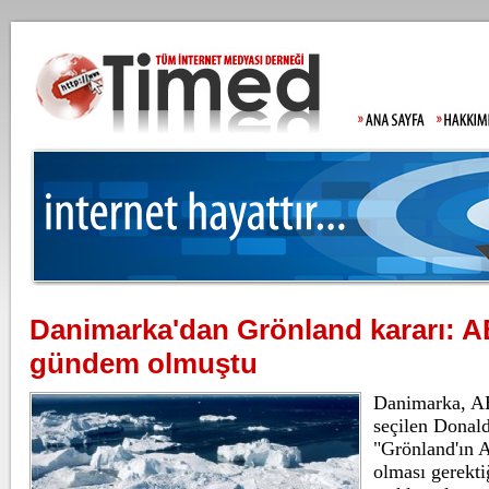
Danimarka'dan Grönland kararı: A
Moody's Türkiye
gündem olmuştu
Danimarka, AB
seçilen Donal
"Grönland'ın 
Gülistan Doku'n
olması gerekt
Allah'tan korkm