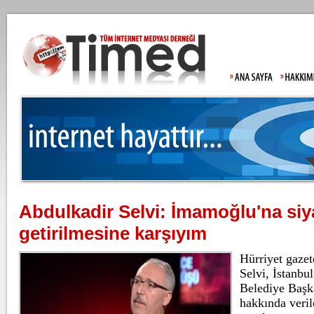
Abdulkadir Selvi: İmamoğlu'na siy
Moody's Türkiye tah
getirilmesine karşıyım
Ulu
kur
per
Hürriyet gazet
Selvi, İstanbu
Belediye Baş
Gülistan Doku'nun b
hakkında veril
Allah'tan korkmadın
Gül
sor