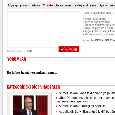
Üye girişi yapmadınız.
Misafir
olarak yorum ekleyebilirsiniz.
Üye olmak iç
Yorumcuların dikkatine…
•
İmlası çok bozuk,
•
Büyük harfle yazılan,
•
Habere değil yorumcular
•
Diğer kişi ya da kişilere 
•
Argo, küfür ve ırkçı ifade
•
Bir iki kelimelik, konuyu
yorumlar
KESİNLİKLE 
Bu haber henüz yorumlanmamış...
»
Ahmet Hakan: Yaşa takılanların yaşa takı
»
Uğur Dündar: İnsanlık suçlarını ortaya çı
başlarına neler geliyor?
»
Ahmet Hakan: Sıradışı bir sapıklık!
»
Abdulkadir Selvi: Başörtüsü teklifi bugün 